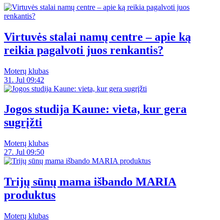
Virtuvės stalai namų centre – apie ką
reikia pagalvoti juos renkantis?
Moterų klubas
31. Jul 09:42
Jogos studija Kaune: vieta, kur gera
sugrįžti
Moterų klubas
27. Jul 09:50
Trijų sūnų mama išbando MARIA
produktus
Moterų klubas