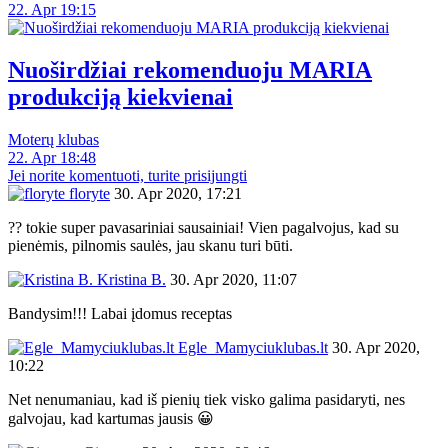
22. Apr 19:15
Nuoširdžiai rekomenduoju MARIA
produkciją kiekvienai
Moterų klubas
22. Apr 18:48
Jei norite komentuoti, turite prisijungti
floryte
30. Apr 2020, 17:21
?? tokie super pavasariniai sausainiai! Vien pagalvojus, kad su
pienėmis, pilnomis saulės, jau skanu turi būti.
Kristina B.
30. Apr 2020, 11:07
Bandysim!!! Labai įdomus receptas
Egle_Mamyciuklubas.lt
30. Apr 2020,
10:22
Net nenumaniau, kad iš pienių tiek visko galima pasidaryti, nes
galvojau, kad kartumas jausis 😀