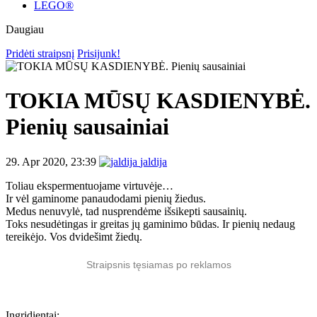
LEGO®
Daugiau
Pridėti straipsnį
Prisijunk!
TOKIA MŪSŲ KASDIENYBĖ.
Pienių sausainiai
29. Apr 2020, 23:39
jaldija
Toliau ekspermentuojame virtuvėje…
Ir vėl gaminome panaudodami pienių žiedus.
Medus nenuvylė, tad nusprendėme išsikepti sausainių.
Toks nesudėtingas ir greitas jų gaminimo būdas. Ir pienių nedaug
tereikėjo. Vos dvidešimt žiedų.
Straipsnis tęsiamas po reklamos
Ingridientai: