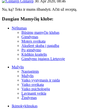
Gintarep
30. Apr 2020, 08:46
Na, ką? Teks ir mums išbandyti. Ačiū už receptą.
Daugiau Mamyčių klube:
Nėštumas
Būsimų mamyčių klubas
Gimdymas
Moters sveikata
Akušerė skuba į pagalbą
Po gimdymo
Kūdikio kraitelis
Gimdymo įstaigos Lietuvoje
Mažylis
Naujagimis
Mažylis
Vaiko vystymasis ir raida
Vaiko sveikata
Vaiko psichologija
Lavinanti veikla
Žindymas
Ikimokyklinukas