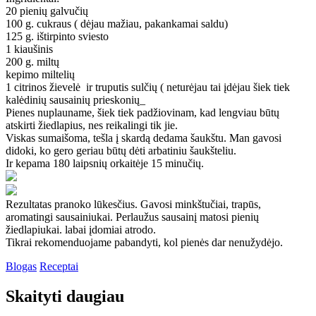
20 pienių galvučių
100 g. cukraus ( dėjau mažiau, pakankamai saldu)
125 g. ištirpinto sviesto
1 kiaušinis
200 g. miltų
kepimo miltelių
1 citrinos žievelė ir truputis sulčių ( neturėjau tai įdėjau šiek tiek
kalėdinių sausainių prieskonių_
Pienes nuplauname, šiek tiek padžiovinam, kad lengviau būtų
atskirti žiedlapius, nes reikalingi tik jie.
Viskas sumaišoma, tešla į skardą dedama šaukštu. Man gavosi
didoki, ko gero geriau būtų dėti arbatiniu šaukšteliu.
Ir kepama 180 laipsnių orkaitėje 15 minučių.
Rezultatas pranoko lūkesčius. Gavosi minkštučiai, trapūs,
aromatingi sausainiukai. Perlaužus sausainį matosi pienių
žiedlapiukai. labai įdomiai atrodo.
Tikrai rekomenduojame pabandyti, kol pienės dar nenužydėjo.
Blogas
Receptai
Skaityti daugiau