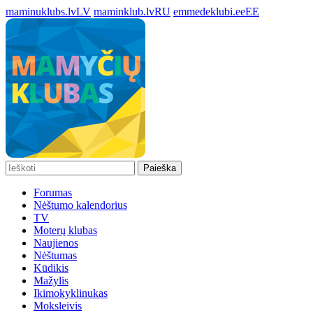
maminuklubs.lv
LV
maminklub.lv
RU
emmedeklubi.ee
EE
Paieška
Forumas
Nėštumo kalendorius
TV
Moterų klubas
Naujienos
Nėštumas
Kūdikis
Mažylis
Ikimokyklinukas
Moksleivis