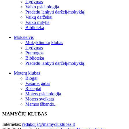
Ugdymas
Vaiko psichologija
Pradedu lankyti darželį/mokyklą!
Vaikų darželiai
Vaiko mityba
Biblioteka
Moksleivis
Mokyklinukų klubas
Ugdymas
Pramogos
Biblioteka
Pradedu lankyti darželį/mokyklą!
Moterų klubas
Blogai
Vasaros gidas
Receptai
Moters psichologija
Moters sveikata
Mamos išbando...
MAMYČIŲ KLUBAS
Internetas:
redakcija@mamyciuklubas.lt