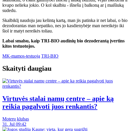
kvapo nelieka jokio. O kol skalbiu - išnešu į balkoną ar į maišiuką
sudedu.
Skalbiklį naudoju jau kelintą kartą, man jis patinka ir net labai, o bio
dezodorantas man nepatiko, nes jo kasdienybėje man nereikėjo iki
šiol ir matyt nereikės toliau.
Labai smalsu, kaip TRI-BIO audinių bio dezoderantą įvertins
kitos testuotojos.
MK-mamos-testuoja
TRI-BIO
Skaityti daugiau
Virtuvės stalai namų centre – apie ką
reikia pagalvoti juos renkantis?
Moterų klubas
31. Jul 09:42