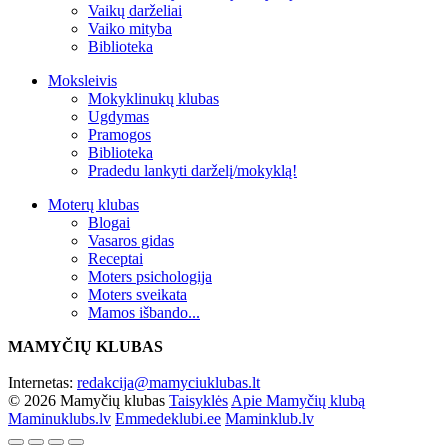
Vaikų darželiai
Vaiko mityba
Biblioteka
Moksleivis
Mokyklinukų klubas
Ugdymas
Pramogos
Biblioteka
Pradedu lankyti darželį/mokyklą!
Moterų klubas
Blogai
Vasaros gidas
Receptai
Moters psichologija
Moters sveikata
Mamos išbando...
MAMYČIŲ KLUBAS
Internetas:
redakcija@mamyciuklubas.lt
© 2026 Mamyčių klubas
Taisyklės
Apie Mamyčių klubą
Maminuklubs.lv
Emmedeklubi.ee
Maminklub.lv