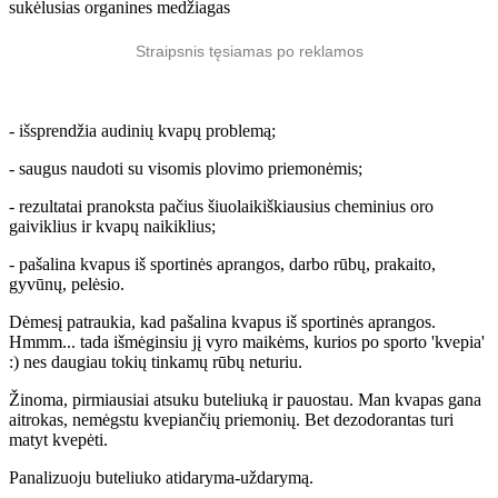
sukėlusias organines medžiagas
Straipsnis tęsiamas po reklamos
- išsprendžia audinių kvapų problemą;
- saugus naudoti su visomis plovimo priemonėmis;
- rezultatai pranoksta pačius šiuolaikiškiausius cheminius oro
gaiviklius ir kvapų naikiklius;
- pašalina kvapus iš sportinės aprangos, darbo rūbų, prakaito,
gyvūnų, pelėsio.
Dėmesį patraukia, kad pašalina kvapus iš sportinės aprangos.
Hmmm... tada išmėginsiu jį vyro maikėms, kurios po sporto 'kvepia'
:) nes daugiau tokių tinkamų rūbų neturiu.
Žinoma, pirmiausiai atsuku buteliuką ir pauostau. Man kvapas gana
aitrokas, nemėgstu kvepiančių priemonių. Bet dezodorantas turi
matyt kvepėti.
Panalizuoju buteliuko atidaryma-uždarymą.