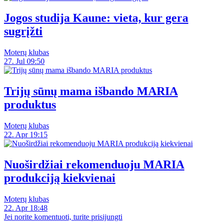
Jogos studija Kaune: vieta, kur gera
sugrįžti
Moterų klubas
27. Jul 09:50
Trijų sūnų mama išbando MARIA
produktus
Moterų klubas
22. Apr 19:15
Nuoširdžiai rekomenduoju MARIA
produkciją kiekvienai
Moterų klubas
22. Apr 18:48
Jei norite komentuoti, turite prisijungti