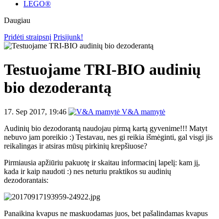
LEGO®
Daugiau
Pridėti straipsnį
Prisijunk!
Testuojame TRI-BIO audinių
bio dezoderantą
17. Sep 2017, 19:46
V&A mamytė
Audinių bio dezodorantą naudojau pirmą kartą gyvenime!!! Matyt
nebuvo jam poreikio :) Testavau, nes gi reikia išmėginti, gal visgi jis
reikalingas ir atsiras mūsų pirkinių krepšiuose?
Pirmiausia apžiūriu pakuotę ir skaitau informacinį lapelį: kam jį,
kada ir kaip naudoti :) nes neturiu praktikos su audinių
dezodorantais:
Panaikina kvapus ne maskuodamas juos, bet pašalindamas kvapus