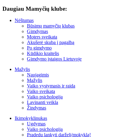
Daugiau Mamyčių klube:
Nėštumas
Būsimų mamyčių klubas
Gimdymas
Moters sveikata
Akušerė skuba į pagalbą
Po gimdymo
Kūdikio kraitelis
Gimdymo įstaigos Lietuvoje
Mažylis
Naujagimis
Mažylis
Vaiko vystymasis ir raida
Vaiko sveikata
Vaiko psichologija
Lavinanti veikla
Žindymas
Ikimokyklinukas
Ugdymas
Vaiko psichologija
Pradedu lankyti darželį/mokyklą!