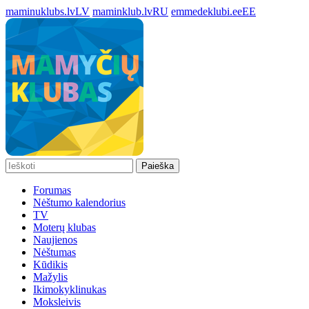
maminuklubs.lv
LV
maminklub.lv
RU
emmedeklubi.ee
EE
Paieška
Forumas
Nėštumo kalendorius
TV
Moterų klubas
Naujienos
Nėštumas
Kūdikis
Mažylis
Ikimokyklinukas
Moksleivis