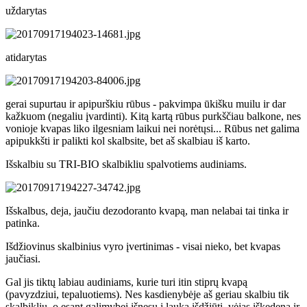
uždarytas
atidarytas
gerai supurtau ir a
pipurškiu rūbus - pakvimpa ūkišku muilu ir dar
kažkuom (negaliu įvardinti). Kitą kartą rūbus purkščiau balkone, nes
vonioje kvapas liko ilgesniam laikui nei norėtųsi... Rūbus net galima
apipukkšti ir palikti kol skalbsite, bet aš skalbiau iš karto.
Išskalbiu su TRI-BIO skalbikliu spalvotiems audiniams.
Išskalbus, deja, jaučiu dezodoranto kvapą, man nelabai tai tinka ir
patinka.
Išdžiovinus skalbinius vyro įvertinimas - visai nieko, bet kvapas
jaučiasi.
Gal jis tiktų labiau audiniams, kurie turi itin stiprų kvapą
(pavyzdziui, tepaluotiems). Nes kasdienybėje aš geriau skalbiu tik
skalbikliu, o esant galimybei išnesu į lauką išdžiūti, vėjas iškedena ir