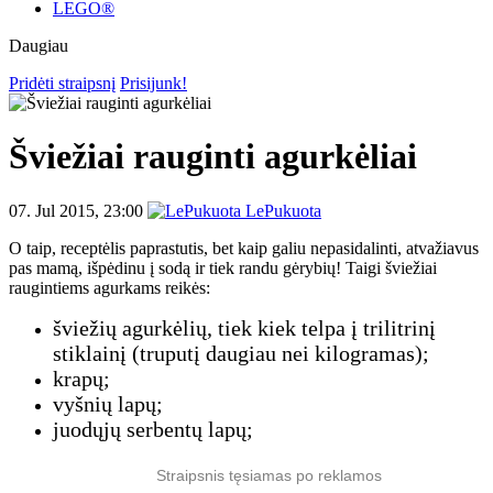
LEGO®
Daugiau
Pridėti straipsnį
Prisijunk!
Šviežiai rauginti agurkėliai
07. Jul 2015, 23:00
LePukuota
O taip, receptėlis paprastutis, bet kaip galiu nepasidalinti, atvažiavus
pas mamą, išpėdinu į sodą ir tiek randu gėrybių! Taigi šviežiai
raugintiems agurkams reikės:
šviežių agurkėlių, tiek kiek telpa į trilitrinį
stiklainį (truputį daugiau nei kilogramas);
krapų;
vyšnių lapų;
juodųjų serbentų lapų;
Straipsnis tęsiamas po reklamos