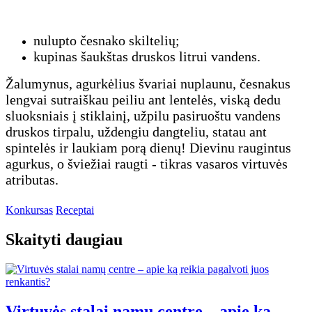
nulupto česnako skiltelių;
kupinas šaukštas druskos litrui vandens.
Žalumynus, agurkėlius švariai nuplaunu, česnakus
lengvai sutraiškau peiliu ant lentelės, viską dedu
sluoksniais į stiklainį, užpilu pasiruoštu vandens
druskos tirpalu, uždengiu dangteliu, statau ant
spintelės ir laukiam porą dienų! Dievinu raugintus
agurkus, o šviežiai raugti - tikras vasaros virtuvės
atributas.
Konkursas
Receptai
Skaityti daugiau
Virtuvės stalai namų centre – apie ką