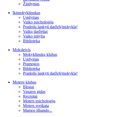
Žindymas
Ikimokyklinukas
Ugdymas
Vaiko psichologija
Pradedu lankyti darželį/mokyklą!
Vaikų darželiai
Vaiko mityba
Biblioteka
Moksleivis
Mokyklinukų klubas
Ugdymas
Pramogos
Biblioteka
Pradedu lankyti darželį/mokyklą!
Moterų klubas
Blogai
Vasaros gidas
Receptai
Moters psichologija
Moters sveikata
Mamos išbando...