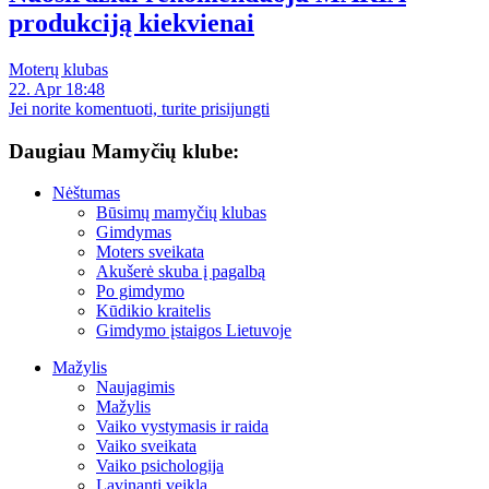
produkciją kiekvienai
Moterų klubas
22. Apr 18:48
Jei norite komentuoti, turite prisijungti
Daugiau Mamyčių klube:
Nėštumas
Būsimų mamyčių klubas
Gimdymas
Moters sveikata
Akušerė skuba į pagalbą
Po gimdymo
Kūdikio kraitelis
Gimdymo įstaigos Lietuvoje
Mažylis
Naujagimis
Mažylis
Vaiko vystymasis ir raida
Vaiko sveikata
Vaiko psichologija
Lavinanti veikla