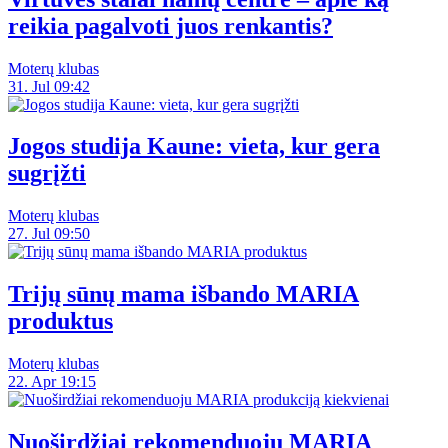
reikia pagalvoti juos renkantis?
Moterų klubas
31. Jul 09:42
Jogos studija Kaune: vieta, kur gera
sugrįžti
Moterų klubas
27. Jul 09:50
Trijų sūnų mama išbando MARIA
produktus
Moterų klubas
22. Apr 19:15
Nuoširdžiai rekomenduoju MARIA