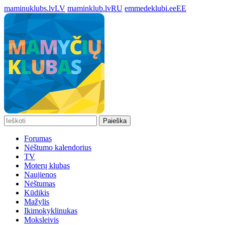
maminuklubs.lv
LV
maminklub.lv
RU
emmedeklubi.ee
EE
Paieška
Forumas
Nėštumo kalendorius
TV
Moterų klubas
Naujienos
Nėštumas
Kūdikis
Mažylis
Ikimokyklinukas
Moksleivis