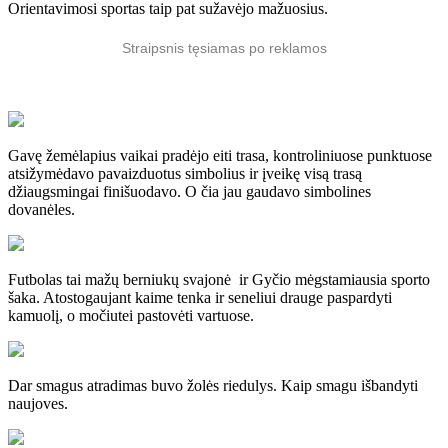
Orientavimosi sportas taip pat sužavėjo mažuosius.
Straipsnis tęsiamas po reklamos
Gavę žemėlapius vaikai pradėjo eiti trasa, kontroliniuose punktuose
atsižymėdavo pavaizduotus simbolius ir įveikę visą trasą
džiaugsmingai finišuodavo. O čia jau gaudavo simbolines
dovanėles.
Futbolas tai mažų berniukų svajonė ir Gyčio mėgstamiausia sporto
šaka. Atostogaujant kaime tenka ir seneliui drauge paspardyti
kamuolį, o močiutei pastovėti vartuose.
Dar smagus atradimas buvo žolės riedulys. Kaip smagu išbandyti
naujoves.