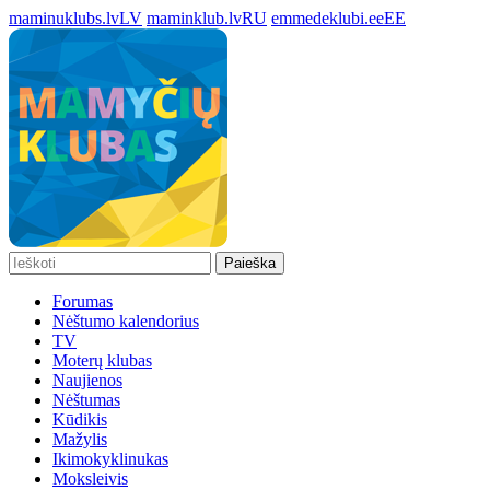
maminuklubs.lv
LV
maminklub.lv
RU
emmedeklubi.ee
EE
Paieška
Forumas
Nėštumo kalendorius
TV
Moterų klubas
Naujienos
Nėštumas
Kūdikis
Mažylis
Ikimokyklinukas
Moksleivis