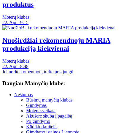
produktus
Moterų klubas
22. Apr 19:15
Nuoširdžiai rekomenduoju MARIA
produkciją kiekvienai
Moterų klubas
22. Apr 18:48
Jei norite komentuoti, turite prisijungti
Daugiau Mamyčių klube:
Nėštumas
Būsimų mamyčių klubas
Gimdymas
Moters sveikata
Akušerė skuba į pagalbą
Po gimdymo
Kūdikio kraitelis
Gimdymo įstaigos Lietuvoje