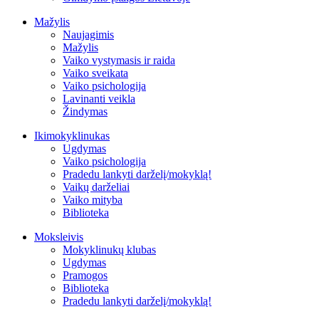
Mažylis
Naujagimis
Mažylis
Vaiko vystymasis ir raida
Vaiko sveikata
Vaiko psichologija
Lavinanti veikla
Žindymas
Ikimokyklinukas
Ugdymas
Vaiko psichologija
Pradedu lankyti darželį/mokyklą!
Vaikų darželiai
Vaiko mityba
Biblioteka
Moksleivis
Mokyklinukų klubas
Ugdymas
Pramogos
Biblioteka
Pradedu lankyti darželį/mokyklą!