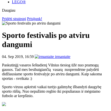
LEGO®
Daugiau
Pridėti straipsnį
Prisijunk!
Sporto festivalis po atviru
dangumi
04. Sep 2019, 16:59
irmantaite
Paskutinįjį vasaros šeštadienį Vilnius tiesiog ūžė nuo pramogų
gausos. Tad mes besibaigiančią vasarą nusprendėme palydėti
didžiausiame sporto festivalyje po atviru dangumi. Kaip sakoma
sportas - sveikata :)
Sporto virusu apkrėsti vaikai turėjo galimybę išbandyti daugybę
sporto rūšių. Nuo nepažinto regbio iki populiaraus ir mėgstamo
futbolo ar krepšinio.