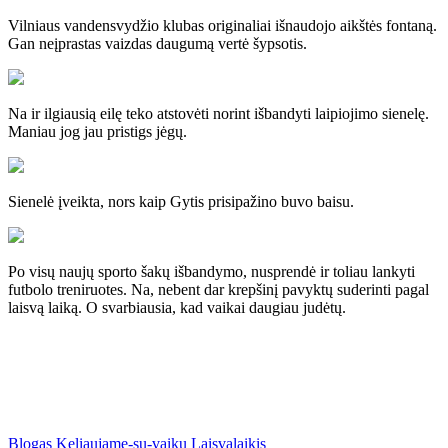
Vilniaus vandensvydžio klubas originaliai išnaudojo aikštės fontaną.
Gan neįprastas vaizdas daugumą vertė šypsotis.
Na ir ilgiausią eilę teko atstovėti norint išbandyti laipiojimo sienelę.
Maniau jog jau pristigs jėgų.
Sienelė įveikta, nors kaip Gytis prisipažino buvo baisu.
Po visų naujų sporto šakų išbandymo, nusprendė ir toliau lankyti
futbolo treniruotes. Na, nebent dar krepšinį pavyktų suderinti pagal
laisvą laiką. O svarbiausia, kad vaikai daugiau judėtų.
Blogas
Keliaujame-su-vaiku
Laisvalaikis