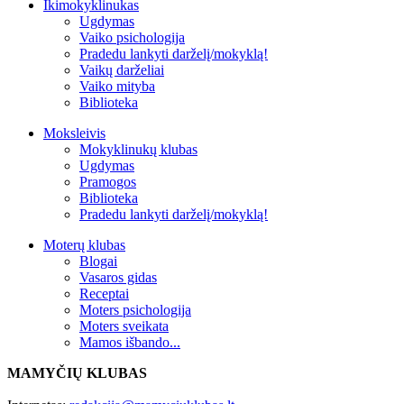
Ikimokyklinukas
Ugdymas
Vaiko psichologija
Pradedu lankyti darželį/mokyklą!
Vaikų darželiai
Vaiko mityba
Biblioteka
Moksleivis
Mokyklinukų klubas
Ugdymas
Pramogos
Biblioteka
Pradedu lankyti darželį/mokyklą!
Moterų klubas
Blogai
Vasaros gidas
Receptai
Moters psichologija
Moters sveikata
Mamos išbando...
MAMYČIŲ KLUBAS