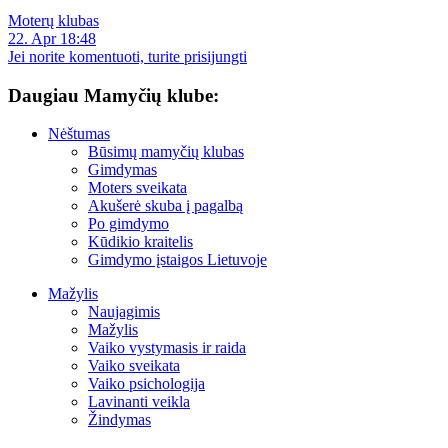
Moterų klubas
22. Apr 18:48
Jei norite komentuoti, turite prisijungti
Daugiau Mamyčių klube:
Nėštumas
Būsimų mamyčių klubas
Gimdymas
Moters sveikata
Akušerė skuba į pagalbą
Po gimdymo
Kūdikio kraitelis
Gimdymo įstaigos Lietuvoje
Mažylis
Naujagimis
Mažylis
Vaiko vystymasis ir raida
Vaiko sveikata
Vaiko psichologija
Lavinanti veikla
Žindymas