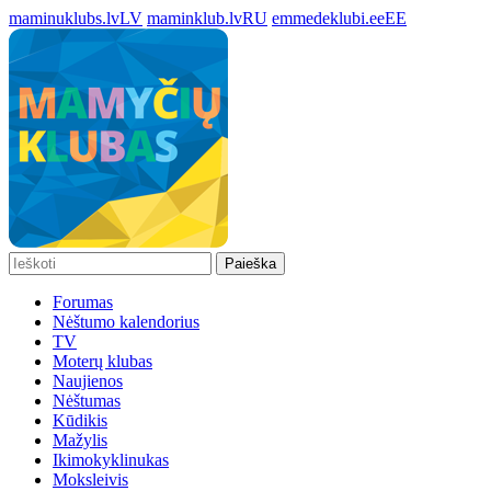
maminuklubs.lv
LV
maminklub.lv
RU
emmedeklubi.ee
EE
Paieška
Forumas
Nėštumo kalendorius
TV
Moterų klubas
Naujienos
Nėštumas
Kūdikis
Mažylis
Ikimokyklinukas
Moksleivis