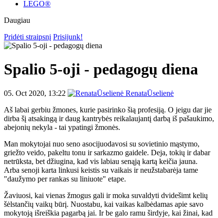
LEGO®
Daugiau
Pridėti straipsnį
Prisijunk!
Spalio 5-oji - pedagogų diena
05. Oct 2020, 13:22
RenataŪselienė
Aš labai gerbiu žmones, kurie pasirinko šią profesiją. O jeigu dar jie
dirba šį atsakingą ir daug kantrybės reikalaujantį darbą iš pašaukimo,
abejonių nekyla - tai ypatingi žmonės.
Man mokytojai nuo seno asocijuodavosi su sovietinio mąstymo,
griežto veido, pakeltu tonu ir sarkazmo gaidele. Deja, tokių ir dabar
netrūksta, bet džiugina, kad vis labiau senąją kartą keičia jauna.
Arba senoji karta linkusi keistis su vaikais ir neužstabarėja tame
"daužymo per rankas su liniuote" etape.
Žaviuosi, kai vienas žmogus gali ir moka suvaldyti dvidešimt kelių
šėlstančių vaikų būrį. Nuostabu, kai vaikas kalbėdamas apie savo
mokytoją išreiškia pagarbą jai. Ir be galo ramu širdyje, kai žinai, kad