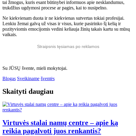
tai žmogus, kuris esant būtinybei informuos apie nesklandumus,
trukdžius ugdymosi procese ar pagirs, kai to nusipelno.
Ne kiekvienam duota ir ne kiekvienas sutvertas tokiai profesijai.
Lenkiu žemai galvą už visas ir visus, kurie pasirinko šį kelią ir
pozityviomis emocijomis vedini keliauja žinių takais kartu su mūsų
vaikais.
Straipsnis tęsiamas po reklamos
Su JŪSŲ švente, mieli mokytojai.
Blogas
Sveikiname
šventės
Skaityti daugiau
Virtuvės stalai namų centre – apie ką
reikia pagalvoti juos renkantis?