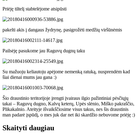
Priėję tiltelį stabtelėjome atsipūsti
pakelti akis į dangaus žydrynę, pasigrožėti medžių viršūnėmis
Pailsėję pasukome jau Raguvų dugnų taku
Su mažuoju keliautoju apėjome nemenką ratuką, nusprendėm kad
šiai dienai mums jau gana :)
Šio draustinio teritorijoje įrengti įvairaus ilgio pažintiniai pėsčiųjų
takai – Raguvų dugno, Kalvų keterų, Upės slėnio, Miško pakraščio,
Plikakalnio. Ateityje išvaikščiosime visus takus, nes šis draustinis
man padarė įspūdį, o mes juk dar net iki skardžio nebuvome priėję :)
Skaityti daugiau