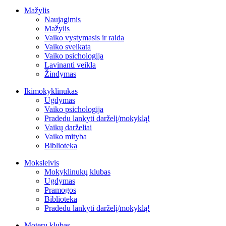
Mažylis
Naujagimis
Mažylis
Vaiko vystymasis ir raida
Vaiko sveikata
Vaiko psichologija
Lavinanti veikla
Žindymas
Ikimokyklinukas
Ugdymas
Vaiko psichologija
Pradedu lankyti darželį/mokyklą!
Vaikų darželiai
Vaiko mityba
Biblioteka
Moksleivis
Mokyklinukų klubas
Ugdymas
Pramogos
Biblioteka
Pradedu lankyti darželį/mokyklą!
Moterų klubas