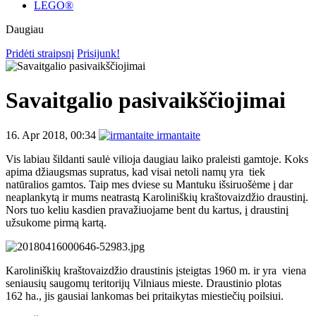
LEGO®
Daugiau
Pridėti straipsnį
Prisijunk!
Savaitgalio pasivaikščiojimai
16. Apr 2018, 00:34
irmantaite
Vis labiau šildanti saulė vilioja daugiau laiko praleisti gamtoje. Koks
apima džiaugsmas supratus, kad visai netoli namų yra tiek
natūralios gamtos. Taip mes dviese su Mantuku išsiruošėme į dar
neaplankytą ir mums neatrastą Karoliniškių kraštovaizdžio draustinį.
Nors tuo keliu kasdien pravažiuojame bent du kartus, į draustinį
užsukome pirmą kartą.
Karoliniškių kraštovaizdžio draustinis įsteigtas 1960 m. ir yra viena
seniausių saugomų teritorijų Vilniaus mieste. Draustinio plotas
162 ha., jis gausiai lankomas bei pritaikytas miestiečių poilsiui.