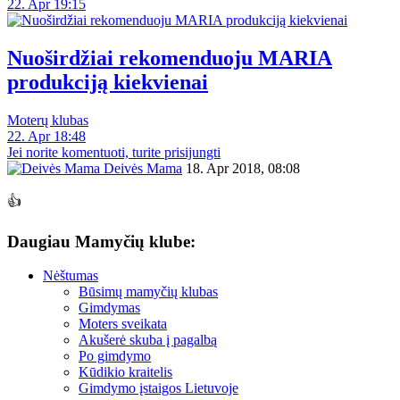
22. Apr 19:15
Nuoširdžiai rekomenduoju MARIA
produkciją kiekvienai
Moterų klubas
22. Apr 18:48
Jei norite komentuoti, turite prisijungti
Deivės Mama
18. Apr 2018, 08:08
👍
Daugiau Mamyčių klube:
Nėštumas
Būsimų mamyčių klubas
Gimdymas
Moters sveikata
Akušerė skuba į pagalbą
Po gimdymo
Kūdikio kraitelis
Gimdymo įstaigos Lietuvoje