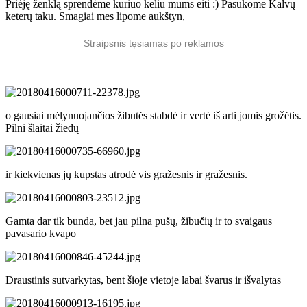
Priėję ženklą sprendėme kuriuo keliu mums eiti :) Pasukome Kalvų
keterų taku. Smagiai mes lipome aukštyn,
Straipsnis tęsiamas po reklamos
o gausiai mėlynuojančios žibutės stabdė ir vertė iš arti jomis grožėtis.
Pilni šlaitai žiedų
ir kiekvienas jų kupstas atrodė vis gražesnis ir gražesnis.
Gamta dar tik bunda, bet jau pilna pušų, žibučių ir to svaigaus
pavasario kvapo
Draustinis sutvarkytas, bent šioje vietoje labai švarus ir išvalytas