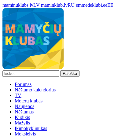
maminuklubs.lv
LV
maminklub.lv
RU
emmedeklubi.ee
EE
Paieška
Forumas
Nėštumo kalendorius
TV
Moterų klubas
Naujienos
Nėštumas
Kūdikis
Mažylis
Ikimokyklinukas
Moksleivis