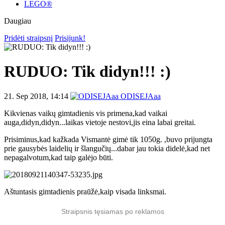
LEGO®
Daugiau
Pridėti straipsnį
Prisijunk!
RUDUO: Tik didyn!!! :)
21. Sep 2018, 14:14
ODISEJAaa
Kikvienas vaikų gimtadienis vis primena,kad vaikai
auga,didyn,didyn...laikas vietoje nestovi,jis eina labai greitai.
Prisiminus,kad kažkada Vismantė gimė tik 1050g. ,buvo prijungta
prie gausybės laidelių ir šlangučių...dabar jau tokia didelė,kad net
nepagalvotum,kad taip galėjo būti.
Aštuntasis gimtadienis praūžė,kaip visada linksmai.
Straipsnis tęsiamas po reklamos