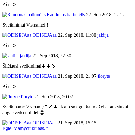
Ačiū☺
Raudonas balionėlis
22. Sep 2018, 12:12
Sveikinimai Vismantei!!! 🎉
ODISEJAaa
22. Sep 2018, 11:08
jaldija
Ačiū☺
jaldija
21. Sep 2018, 22:30
Šilčiausi sveikinimai🌷🌷🌷
ODISEJAaa
21. Sep 2018, 21:07
floryte
Ačiū☺
floryte
21. Sep 2018, 20:02
Sveikiname Vismantę🌷🌷🌷. Kaip smagu, kai mažyliai ankstukai
auga sveiki ir dideli😍
ODISEJAaa
21. Sep 2018, 15:15
Egle_Mamyciuklubas.lt