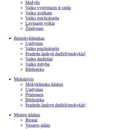
Mažylis
Vaiko vystymasis ir raida
Vaiko sveikata
Vaiko psichologija
Lavinanti veikla
Žindymas
Ikimokyklinukas
Ugdymas
Vaiko psichologija
Pradedu lankyti darželį/mokyklą!
Vaikų darželiai
Vaiko mityba
Biblioteka
Moksleivis
Mokyklinukų klubas
Ugdymas
Pramogos
Biblioteka
Pradedu lankyti darželį/mokyklą!
Moterų klubas
Blogai
Vasaros gidas