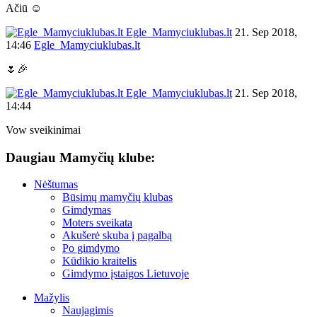
Ačiū ☺
Egle_Mamyciuklubas.lt
21. Sep 2018,
14:46
Egle_Mamyciuklubas.lt
🌷🎉
Egle_Mamyciuklubas.lt
21. Sep 2018,
14:44
Vow sveikinimai
Daugiau Mamyčių klube:
Nėštumas
Būsimų mamyčių klubas
Gimdymas
Moters sveikata
Akušerė skuba į pagalbą
Po gimdymo
Kūdikio kraitelis
Gimdymo įstaigos Lietuvoje
Mažylis
Naujagimis