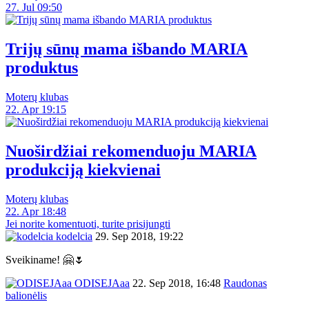
27. Jul 09:50
Trijų sūnų mama išbando MARIA
produktus
Moterų klubas
22. Apr 19:15
Nuoširdžiai rekomenduoju MARIA
produkciją kiekvienai
Moterų klubas
22. Apr 18:48
Jei norite komentuoti, turite prisijungti
kodelcia
29. Sep 2018, 19:22
Sveikiname! 🤗🌷
ODISEJAaa
22. Sep 2018, 16:48
Raudonas
balionėlis