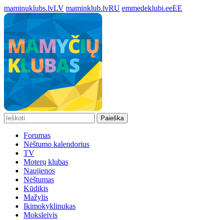
maminuklubs.lv
LV
maminklub.lv
RU
emmedeklubi.ee
EE
Paieška
Forumas
Nėštumo kalendorius
TV
Moterų klubas
Naujienos
Nėštumas
Kūdikis
Mažylis
Ikimokyklinukas
Moksleivis