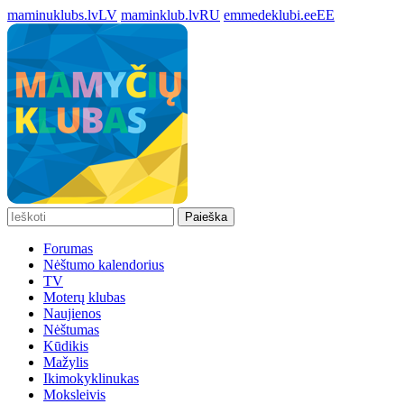
maminuklubs.lv
LV
maminklub.lv
RU
emmedeklubi.ee
EE
Paieška
Forumas
Nėštumo kalendorius
TV
Moterų klubas
Naujienos
Nėštumas
Kūdikis
Mažylis
Ikimokyklinukas
Moksleivis