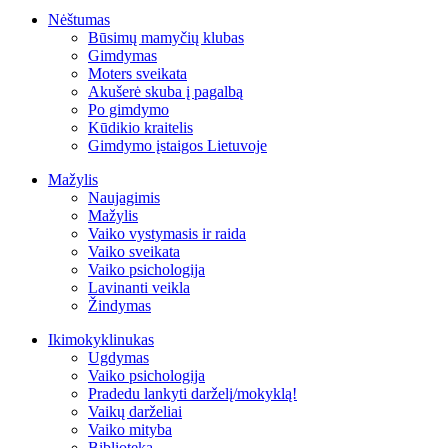
Nėštumas
Būsimų mamyčių klubas
Gimdymas
Moters sveikata
Akušerė skuba į pagalbą
Po gimdymo
Kūdikio kraitelis
Gimdymo įstaigos Lietuvoje
Mažylis
Naujagimis
Mažylis
Vaiko vystymasis ir raida
Vaiko sveikata
Vaiko psichologija
Lavinanti veikla
Žindymas
Ikimokyklinukas
Ugdymas
Vaiko psichologija
Pradedu lankyti darželį/mokyklą!
Vaikų darželiai
Vaiko mityba
Biblioteka