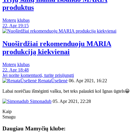
produktus
Moterų klubas
22. Apr 19:15
Nuoširdžiai rekomenduoju MARIA
produkciją kiekvienai
Moterų klubas
22. Apr 18:48
Jei norite komentuoti, turite prisijungti
RenataŪselienė
06. Apr 2021, 16:22
Labai norėčiau išmėginti vašku, bet teks palaukti kol Ignas ūgtels😀
Simonadub
05. Apr 2021, 22:28
Kaip
Smagu
Daugiau Mamyčių klube: