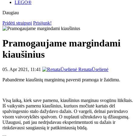
LEGO®
Daugiau
Pridėti straipsnį
Prisijunk!
Pramogaujame margindami
kiaušinius
05. Apr 2021, 11:41
RenataŪselienė
Pabandėme kiaušinių marginimą paversti pramoga ir žaidimu.
Visą laiką, kiek save pamenu, kiaušinius marginau svogūnu lūkštais.
Iš vaikystės pamenu kiaušinius, kuriuos močiutė kartais dėl
spalvingesnio stalo dažydavo dažais. O vargeli, delnai pavirsdavo
visom vaivorykštės spalvom. O nuplauti užtrukdavo tą džiaugsmą.
Užaugusi, pati jau nedrįsdavau eksperimentuoti su dažais ir
rinkdavausi saugiausią ir patikimiausią būdą.