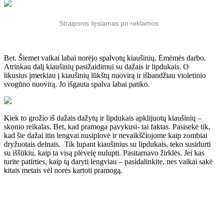
Straipsnis tęsiamas po reklamos
Bet. Šiemet vaikai labai norėjo spalvotų kiaušinių. Ėmėmės darbo.
Atrinkau dalį kiaušinių pasižaidimui su dažais ir lipdukais. O
likusius įmerkiau į kiaušinių lūkštų nuovirą ir išbandžiau violetinio
svogūno nuovirą. Jo išgauta spalva labai patiko.
Kiek to grožio iš dažais dažytų ir lipdukais apklijuotų kiaušinių –
skonio reikalas. Bet, kad pramoga pavykusi- tai faktas. Pasisekė tik,
kad šie dažai itin lengvai nusiplovė ir nevaikščiojome kaip zombiai
dryžuotais delnais. Tik lupant kiaušinius su lipdukais, teko susidurti
su iššūkiu, kaip ta visą plėvelę nulupti. Pasitarnavo žirklės. Jei kas
turite patirties, kaip tą daryti lengviau – pasidalinkite, nes vaikai sakė
kitais metais vėl norės kartoti pramogą.