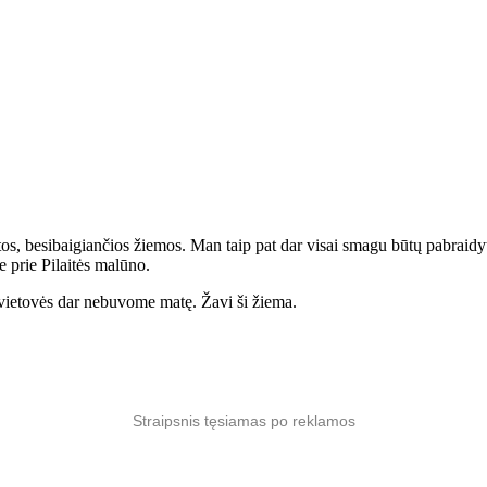
baltos, besibaigiančios žiemos. Man taip pat dar visai smagu būtų pabraidy
e prie Pilaitės malūno.
s vietovės dar nebuvome matę. Žavi ši žiema.
Straipsnis tęsiamas po reklamos