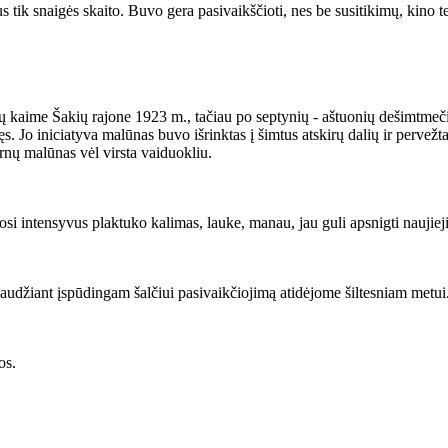
itus tik snaigės skaito. Buvo gera pasivaikščioti, nes be susitikimų, kino
tų kaime Šakių rajone 1923 m., tačiau po septynių - aštuonių dešimtmeči
Jo iniciatyva malūnas buvo išrinktas į šimtus atskirų dalių ir pervežta
rnų malūnas vėl virsta vaiduokliu.
josi intensyvus plaktuko kalimas, lauke, manau, jau guli apsnigti naujieji
paudžiant įspūdingam šalčiui pasivaikčiojimą atidėjome šiltesniam metui
ios.