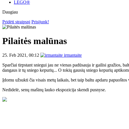
LEGO®
Daugiau
Pridėti straipsnį
Prisijunk!
Pilaitės malūnas
25. Feb 2021, 00:12
irmantaite
Sparčiai tirpstant sniegui jau ne vienas padūsauja ir gailisi gražios, 
dangaus ir tų sniego kepurių... O tokių gausių sniego kepurių aptikom
Įdomu užsukti čia visais metų laikais, bet taip baltu apdaru papuošto
Nedidelė, senų mašinų lauko ekspozicija skendi pusnyse.