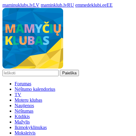
maminuklubs.lv
LV
maminklub.lv
RU
emmedeklubi.ee
EE
Paieška
Forumas
Nėštumo kalendorius
TV
Moterų klubas
Naujienos
Nėštumas
Kūdikis
Mažylis
Ikimokyklinukas
Moksleivis