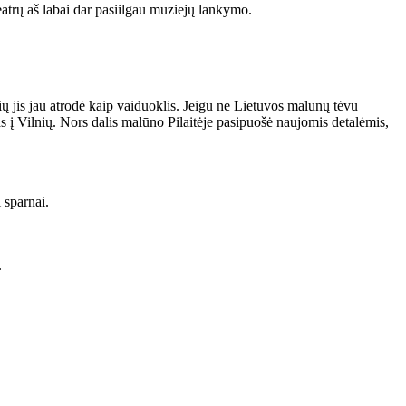
 teatrų aš labai dar pasiilgau muziejų lankymo.
ų jis jau atrodė kaip vaiduoklis. Jeigu ne Lietuvos malūnų tėvu
s į Vilnių. Nors dalis malūno Pilaitėje pasipuošė naujomis detalėmis,
 sparnai.
.