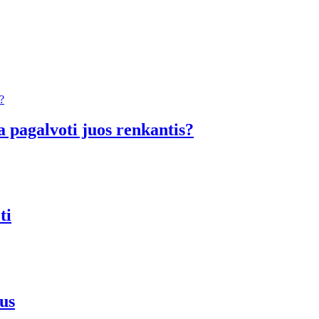
a pagalvoti juos renkantis?
ti
us