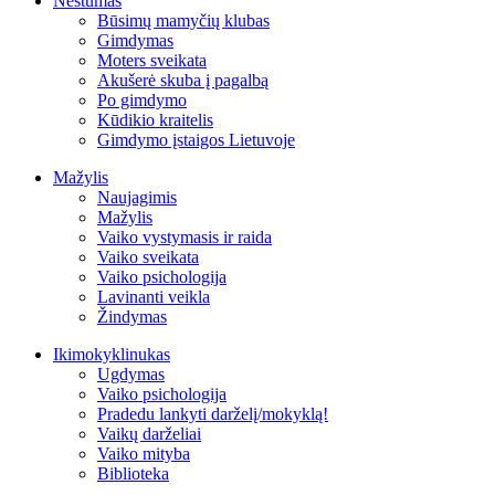
Nėštumas
Būsimų mamyčių klubas
Gimdymas
Moters sveikata
Akušerė skuba į pagalbą
Po gimdymo
Kūdikio kraitelis
Gimdymo įstaigos Lietuvoje
Mažylis
Naujagimis
Mažylis
Vaiko vystymasis ir raida
Vaiko sveikata
Vaiko psichologija
Lavinanti veikla
Žindymas
Ikimokyklinukas
Ugdymas
Vaiko psichologija
Pradedu lankyti darželį/mokyklą!
Vaikų darželiai
Vaiko mityba
Biblioteka