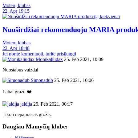
Moterų klubas
22. Apr 19:15
Nuoširdžiai rekomenduoju MARIA produkc
Moterų klubas
22. Apr 18:48
Jei norite komentuoti, turite prisijungti
Monikaliudax
25. Feb 2021, 10:09
Nuostabus vaizdai
Simonadub
25. Feb 2021, 10:06
Labai grazu ❤️
jaldija
25. Feb 2021, 00:17
Tikrai nepaprastas grožis.
Daugiau Mamyčių klube: