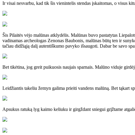
Ir visai nesvarbu, kad tik šis vienintelis stendas įskaitomas, o visus k
Šis Pilaitės vėjo malūnas atklydėlis. Malūnas buvo pastatytas Liepalo
vadinamas archeologas Zenonas Baubonis, malūnas būtų ten ir sunykęs. 
tačiau didžiąją dalį autentiškumo pavyko išsaugoti. Dabar be savo spa
Bet tikėtina, jog greit puikuosis naujais sparnais. Malūno viduje girdė
Leidžiantis takeliu žemyn galima prieiti vandens malūną. Bet tąkart s
Apsukus ratuką lyg kaimo keliuku ir girgždant sniegui grįžtame atgal