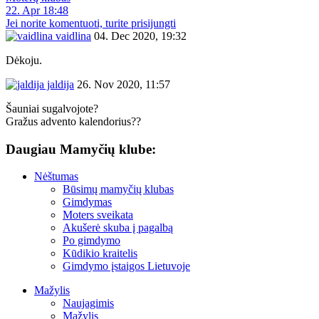
22. Apr 18:48
Jei norite komentuoti, turite prisijungti
vaidlina
04. Dec 2020, 19:32
Dėkoju.
jaldija
26. Nov 2020, 11:57
Šauniai sugalvojote?
Gražus advento kalendorius??
Daugiau Mamyčių klube:
Nėštumas
Būsimų mamyčių klubas
Gimdymas
Moters sveikata
Akušerė skuba į pagalbą
Po gimdymo
Kūdikio kraitelis
Gimdymo įstaigos Lietuvoje
Mažylis
Naujagimis
Mažylis