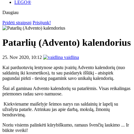
LEGO®
Daugiau
Pridėti straipsnį
Prisijunk!
Patarlių (Advento) kalendorius
25. Nov 2020, 10:12
vaidlina
Kai parduotuvių lentynose apstu įvairių Advento kalendorių (nuo
saldainių iki kosmetikos), tu sau pasidaryk iššūkį - atsispirk
pagundai pirkti - tiesiog pagamink savo unikalų kalendorių.
Štai aš gaminau Advento kalendorių su patarlėmis. Visas reikalingas
priemones radau savo namuose.
Kiekviename maišelyje šeimos narys ras saldainių ir lapelį su
užrašyta patarle. Atrinkau jas apie darbą, mokslą, žmonių
bendravimą.
Noriu visiems palinkėti kūrybiškumo, ramaus švenčių laukimo ... Ir
būkite sveiki!