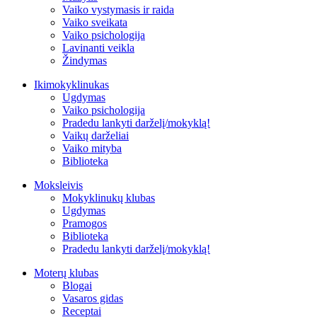
Vaiko vystymasis ir raida
Vaiko sveikata
Vaiko psichologija
Lavinanti veikla
Žindymas
Ikimokyklinukas
Ugdymas
Vaiko psichologija
Pradedu lankyti darželį/mokyklą!
Vaikų darželiai
Vaiko mityba
Biblioteka
Moksleivis
Mokyklinukų klubas
Ugdymas
Pramogos
Biblioteka
Pradedu lankyti darželį/mokyklą!
Moterų klubas
Blogai
Vasaros gidas
Receptai