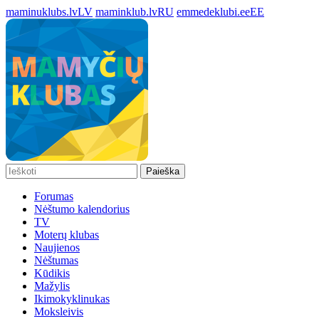
maminuklubs.lv
LV
maminklub.lv
RU
emmedeklubi.ee
EE
Paieška
Forumas
Nėštumo kalendorius
TV
Moterų klubas
Naujienos
Nėštumas
Kūdikis
Mažylis
Ikimokyklinukas
Moksleivis