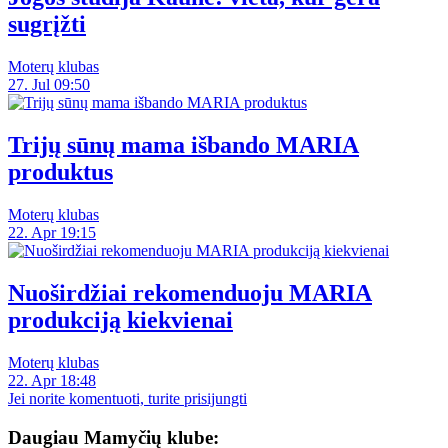
sugrįžti
Moterų klubas
27. Jul 09:50
Trijų sūnų mama išbando MARIA
produktus
Moterų klubas
22. Apr 19:15
Nuoširdžiai rekomenduoju MARIA
produkciją kiekvienai
Moterų klubas
22. Apr 18:48
Jei norite komentuoti, turite prisijungti
Daugiau Mamyčių klube: