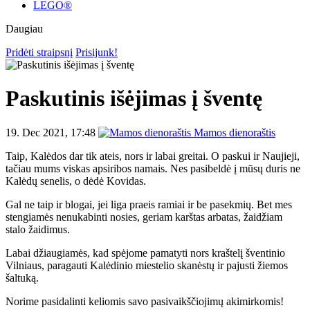
LEGO®
Daugiau
Pridėti straipsnį
Prisijunk!
Paskutinis išėjimas į šventę
19. Dec 2021, 17:48
Mamos dienoraštis
Taip, Kalėdos dar tik ateis, nors ir labai greitai. O paskui ir Naujieji,
tačiau mums viskas apsiribos namais. Nes pasibeldė į mūsų duris ne
Kalėdų senelis, o dėdė Kovidas.
Gal ne taip ir blogai, jei liga praeis ramiai ir be pasekmių. Bet mes
stengiamės nenukabinti nosies, geriam karštas arbatas, žaidžiam
stalo žaidimus.
Labai džiaugiamės, kad spėjome pamatyti nors kraštelį šventinio
Vilniaus, paragauti Kalėdinio miestelio skanėstų ir pajusti žiemos
šaltuką.
Norime pasidalinti keliomis savo pasivaikščiojimų akimirkomis!