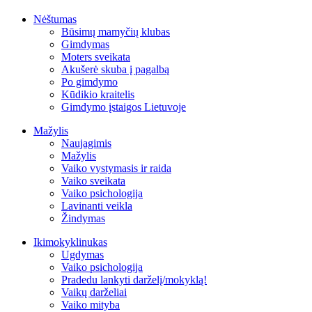
Nėštumas
Būsimų mamyčių klubas
Gimdymas
Moters sveikata
Akušerė skuba į pagalbą
Po gimdymo
Kūdikio kraitelis
Gimdymo įstaigos Lietuvoje
Mažylis
Naujagimis
Mažylis
Vaiko vystymasis ir raida
Vaiko sveikata
Vaiko psichologija
Lavinanti veikla
Žindymas
Ikimokyklinukas
Ugdymas
Vaiko psichologija
Pradedu lankyti darželį/mokyklą!
Vaikų darželiai
Vaiko mityba