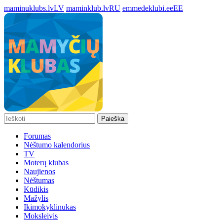
maminuklubs.lv
LV
maminklub.lv
RU
emmedeklubi.ee
EE
Paieška
Forumas
Nėštumo kalendorius
TV
Moterų klubas
Naujienos
Nėštumas
Kūdikis
Mažylis
Ikimokyklinukas
Moksleivis