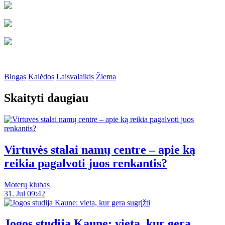
Blogas
Kalėdos
Laisvalaikis
Žiema
Skaityti daugiau
Virtuvės stalai namų centre – apie ką
reikia pagalvoti juos renkantis?
Moterų klubas
31. Jul 09:42
Jogos studija Kaune: vieta, kur gera