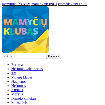
maminuklubs.lv
LV
maminklub.lv
RU
emmedeklubi.ee
EE
Paieška
Forumas
Nėštumo kalendorius
TV
Moterų klubas
Naujienos
Nėštumas
Kūdikis
Mažylis
Ikimokyklinukas
Moksleivis