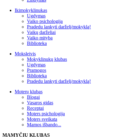
Ikimokyklinukas
Ugdymas
Vaiko psichologija
Pradedu lankyti darželį/mokyklą!
Vaikų darželiai
Vaiko mityba
Biblioteka
Moksleivis
Mokyklinukų klubas
Ugdymas
Pramogos
Biblioteka
Pradedu lankyti darželį/mokyklą!
Moterų klubas
Blogai
Vasaros gidas
Receptai
Moters psichologija
Moters sveikata
Mamos išbando...
MAMYČIŲ KLUBAS