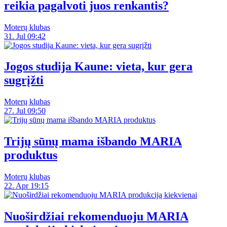
reikia pagalvoti juos renkantis?
Moterų klubas
31. Jul 09:42
Jogos studija Kaune: vieta, kur gera
sugrįžti
Moterų klubas
27. Jul 09:50
Trijų sūnų mama išbando MARIA
produktus
Moterų klubas
22. Apr 19:15
Nuoširdžiai rekomenduoju MARIA