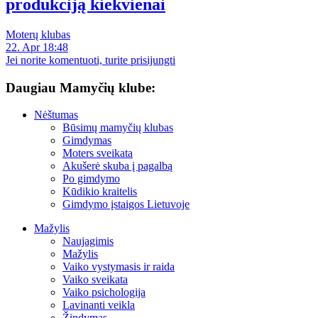
produkciją kiekvienai
Moterų klubas
22. Apr 18:48
Jei norite komentuoti, turite prisijungti
Daugiau Mamyčių klube:
Nėštumas
Būsimų mamyčių klubas
Gimdymas
Moters sveikata
Akušerė skuba į pagalbą
Po gimdymo
Kūdikio kraitelis
Gimdymo įstaigos Lietuvoje
Mažylis
Naujagimis
Mažylis
Vaiko vystymasis ir raida
Vaiko sveikata
Vaiko psichologija
Lavinanti veikla
Žindymas