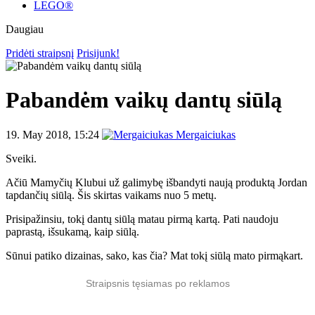
LEGO®
Daugiau
Pridėti straipsnį
Prisijunk!
Pabandėm vaikų dantų siūlą
19. May 2018, 15:24
Mergaiciukas
Sveiki.
Ačiū Mamyčių Klubui už galimybę išbandyti naują produktą Jordan
tapdančių siūlą. Šis skirtas vaikams nuo 5 metų.
Prisipažinsiu, tokį dantų siūlą matau pirmą kartą. Pati naudoju
paprastą, išsukamą, kaip siūlą.
Sūnui patiko dizainas, sako, kas čia? Mat tokį siūlą mato pirmąkart.
Straipsnis tęsiamas po reklamos