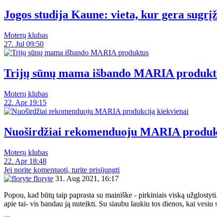
Jogos studija Kaune: vieta, kur gera sugrįž
Moterų klubas
27. Jul 09:50
Trijų sūnų mama išbando MARIA produkt
Moterų klubas
22. Apr 19:15
Nuoširdžiai rekomenduoju MARIA produkc
Moterų klubas
22. Apr 18:48
Jei norite komentuoti, turite prisijungti
floryte
31. Aug 2021, 16:17
Popou, kad būtų taip paprasta su mainiške - pirkiniais viską užglostyti
apie tai- vis bandau ją nuteikti. Su siaubu laukiu tos dienos, kai vesiu