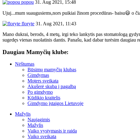
popou
31. Aug 2021, 15:48
Ujuj...mum suaugusiems,nors puikiai žinom procedūras- baisu😃 o čia 
floryte
31. Aug 2021, 11:43
Mano dukrai, berods, 4 metų, irgi teko lankytis pas stomatologą gydymo
sugedęs vienas nuolatinis dantis. Panašu, kad dabar turėsim daugiau 
Daugiau Mamyčių klube:
Nėštumas
Būsimų mamyčių klubas
Gimdymas
Moters sveikata
Akušerė skuba į pagalbą
Po gimdymo
Kūdikio kraitelis
Gimdymo įstaigos Lietuvoje
Mažylis
Naujagimis
Mažylis
Vaiko vystymasis ir raida
Vaiko sveikata