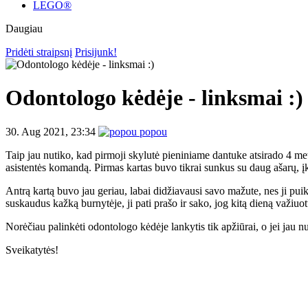
LEGO®
Daugiau
Pridėti straipsnį
Prisijunk!
Odontologo kėdėje - linksmai :)
30. Aug 2021, 23:34
popou
Taip jau nutiko, kad pirmoji skylutė pieniniame dantuke atsirado 4 m
asistentės komandą. Pirmas kartas buvo tikrai sunkus su daug ašarų, įk
Antrą kartą buvo jau geriau, labai didžiavausi savo mažute, nes ji puik
suskaudus kažką burnytėje, ji pati prašo ir sako, jog kitą dieną važi
Norėčiau palinkėti odontologo kėdėje lankytis tik apžiūrai, o jei jau nut
Sveikatytės!