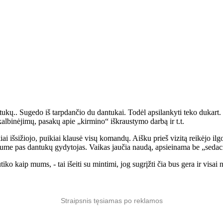
etukų.. Sugedo iš tarpdančio du dantukai. Todėl apsilankyti teko dukart
albinėjimų, pasakų apie „kirmino“ iškraustymo darbą ir t.t.
iai išsižiojo, puikiai klausė visų komandų. Aišku prieš vizitą reikėjo ilg
uotume pas dantukų gydytojas. Vaikas jaučia naudą, apsieinama be „seda
iko kaip mums, - tai išeiti su mintimi, jog sugrįžti čia bus gera ir visai 
Straipsnis tęsiamas po reklamos