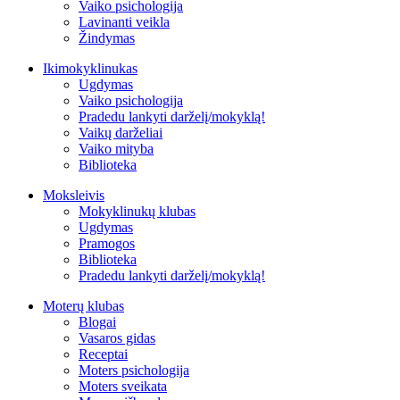
Vaiko psichologija
Lavinanti veikla
Žindymas
Ikimokyklinukas
Ugdymas
Vaiko psichologija
Pradedu lankyti darželį/mokyklą!
Vaikų darželiai
Vaiko mityba
Biblioteka
Moksleivis
Mokyklinukų klubas
Ugdymas
Pramogos
Biblioteka
Pradedu lankyti darželį/mokyklą!
Moterų klubas
Blogai
Vasaros gidas
Receptai
Moters psichologija
Moters sveikata