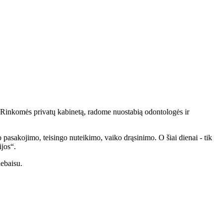
. Rinkomės privatų kabinetą, radome nuostabią odontologės ir
o pasakojimo, teisingo nuteikimo, vaiko drąsinimo. O šiai dienai - tik
cijos“.
nebaisu.