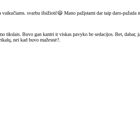
vaikučiams. svarbu išsižioti!😃 Mano pažįstami dar taip daro-pažada nu
 tikslais. Buvo gan kantri ir viskas pavyko be sedacijos. Bet, dabar, ja
reikalų, nei kad buvo mažesnė?.