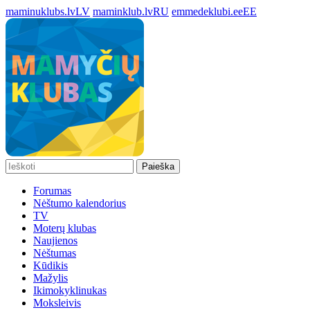
maminuklubs.lv
LV
maminklub.lv
RU
emmedeklubi.ee
EE
Paieška
Forumas
Nėštumo kalendorius
TV
Moterų klubas
Naujienos
Nėštumas
Kūdikis
Mažylis
Ikimokyklinukas
Moksleivis