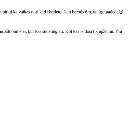
pirkti ką vaikas nori,kad išsėdėtų. Jam berods 6m, tai irgi padeda😉
u aštuonmetei, kur kas sudėtingiau. Kol kas leidosi tik apžiūrai. Yra