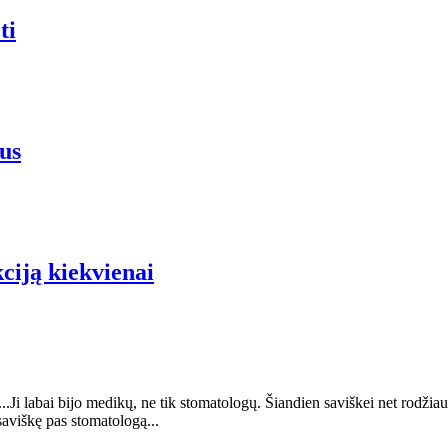
ti
us
iją kiekvienai
...Ji labai bijo medikų, ne tik stomatologų. Šiandien saviškei net rodži
 saviškę pas stomatologą...