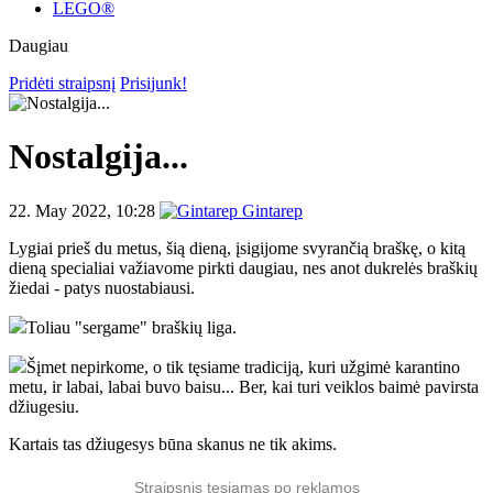
LEGO®
Daugiau
Pridėti straipsnį
Prisijunk!
Nostalgija...
22. May 2022, 10:28
Gintarep
Lygiai prieš du metus, šią dieną, įsigijome svyrančią braškę, o kitą
dieną specialiai važiavome pirkti daugiau, nes anot dukrelės braškių
žiedai - patys nuostabiausi.
Toliau "sergame" braškių liga.
Šįmet nepirkome, o tik tęsiame tradiciją, kuri užgimė karantino
metu, ir labai, labai buvo baisu... Ber, kai turi veiklos baimė pavirsta
džiugesiu.
Kartais tas džiugesys būna skanus ne tik akims.
Straipsnis tęsiamas po reklamos