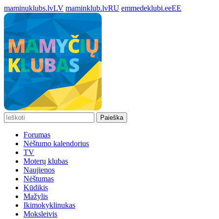
maminuklubs.lv
LV
maminklub.lv
RU
emmedeklubi.ee
EE
Paieška
Forumas
Nėštumo kalendorius
TV
Moterų klubas
Naujienos
Nėštumas
Kūdikis
Mažylis
Ikimokyklinukas
Moksleivis