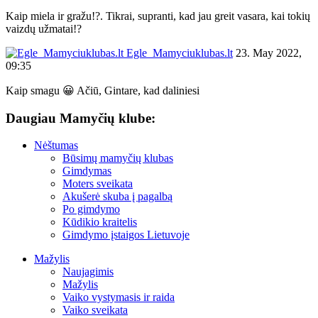
Kaip miela ir gražu!?. Tikrai, supranti, kad jau greit vasara, kai tokių
vaizdų užmatai!?
Egle_Mamyciuklubas.lt
23. May 2022,
09:35
Kaip smagu 😀 Ačiū, Gintare, kad daliniesi
Daugiau Mamyčių klube:
Nėštumas
Būsimų mamyčių klubas
Gimdymas
Moters sveikata
Akušerė skuba į pagalbą
Po gimdymo
Kūdikio kraitelis
Gimdymo įstaigos Lietuvoje
Mažylis
Naujagimis
Mažylis
Vaiko vystymasis ir raida
Vaiko sveikata