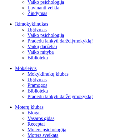
Vaiko psichologija
Lavinanti veikla
Žindymas
Ikimokyklinukas
Ugdymas
Vaiko psichologija
Pradedu lankyti darželį/mokyklą!
Vaikų darželiai
Vaiko mityba
Biblioteka
Moksleivis
Mokyklinukų klubas
Ugdymas
Pramogos
Biblioteka
Pradedu lankyti darželį/mokyklą!
Moterų klubas
Blogai
Vasaros gidas
Receptai
Moters psichologija
Moters sveikata