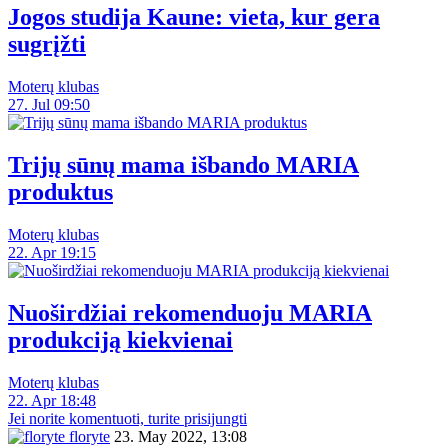
Jogos studija Kaune: vieta, kur gera
sugrįžti
Moterų klubas
27. Jul 09:50
Trijų sūnų mama išbando MARIA
produktus
Moterų klubas
22. Apr 19:15
Nuoširdžiai rekomenduoju MARIA
produkciją kiekvienai
Moterų klubas
22. Apr 18:48
Jei norite komentuoti, turite prisijungti
floryte
23. May 2022, 13:08