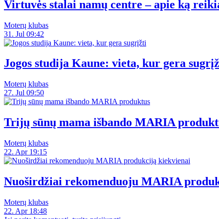
Virtuvės stalai namų centre – apie ką reiki
Moterų klubas
31. Jul 09:42
Jogos studija Kaune: vieta, kur gera sugrįž
Moterų klubas
27. Jul 09:50
Trijų sūnų mama išbando MARIA produkt
Moterų klubas
22. Apr 19:15
Nuoširdžiai rekomenduoju MARIA produkc
Moterų klubas
22. Apr 18:48