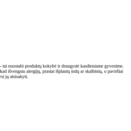
ta - tai nuostabi produktų kokybė ir draugystė kasdieniame gyvenime.
 išvengsiu alergijų, prastai išplautų indų ar skalbinių, o paviršiai
i jų atsisakyti.