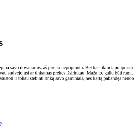
s
epina savo dovanomis, aš prie to nepriprantu. Bet kas tikrai tapo įpras
 sudvejojusi ar tinkamas prekes išsirinkau. Maža to, galiu būti rami, kad
sustoti ir toliau stebinti rinką savo gaminiais, nes kartą pabandęs nenores