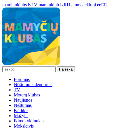
maminuklubs.lv
LV
maminklub.lv
RU
emmedeklubi.ee
EE
Paieška
Forumas
Nėštumo kalendorius
TV
Moterų klubas
Naujienos
Nėštumas
Kūdikis
Mažylis
Ikimokyklinukas
Moksleivis