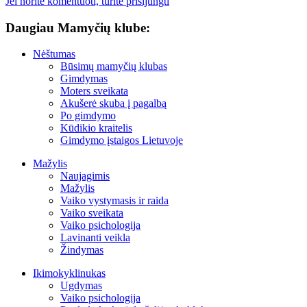
Jei norite komentuoti, turite prisijungti
Daugiau Mamyčių klube:
Nėštumas
Būsimų mamyčių klubas
Gimdymas
Moters sveikata
Akušerė skuba į pagalbą
Po gimdymo
Kūdikio kraitelis
Gimdymo įstaigos Lietuvoje
Mažylis
Naujagimis
Mažylis
Vaiko vystymasis ir raida
Vaiko sveikata
Vaiko psichologija
Lavinanti veikla
Žindymas
Ikimokyklinukas
Ugdymas
Vaiko psichologija