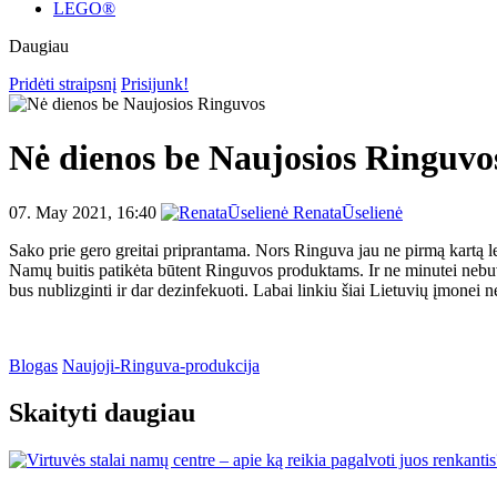
LEGO®
Daugiau
Pridėti straipsnį
Prisijunk!
Nė dienos be Naujosios Ringuvo
07. May 2021, 16:40
RenataŪselienė
Sako prie gero greitai priprantama. Nors Ringuva jau ne pirmą kartą l
Namų buitis patikėta būtent Ringuvos produktams. Ir ne minutei nebuvau
bus nublizginti ir dar dezinfekuoti. Labai linkiu šiai Lietuvių įmonei ne
Blogas
Naujoji-Ringuva-produkcija
Skaityti daugiau