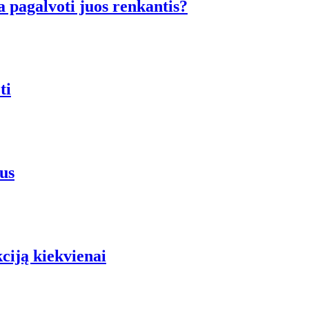
a pagalvoti juos renkantis?
ti
us
iją kiekvienai