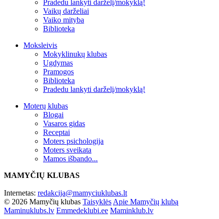
Pradedu lankyti darželį/mokyklą!
Vaikų darželiai
Vaiko mityba
Biblioteka
Moksleivis
Mokyklinukų klubas
Ugdymas
Pramogos
Biblioteka
Pradedu lankyti darželį/mokyklą!
Moterų klubas
Blogai
Vasaros gidas
Receptai
Moters psichologija
Moters sveikata
Mamos išbando...
MAMYČIŲ KLUBAS
Internetas:
redakcija@mamyciuklubas.lt
© 2026 Mamyčių klubas
Taisyklės
Apie Mamyčių klubą
Maminuklubs.lv
Emmedeklubi.ee
Maminklub.lv