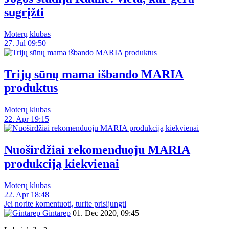
sugrįžti
Moterų klubas
27. Jul 09:50
Trijų sūnų mama išbando MARIA
produktus
Moterų klubas
22. Apr 19:15
Nuoširdžiai rekomenduoju MARIA
produkciją kiekvienai
Moterų klubas
22. Apr 18:48
Jei norite komentuoti, turite prisijungti
Gintarep
01. Dec 2020, 09:45