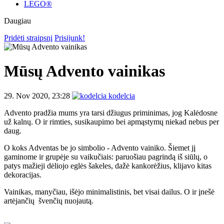
LEGO®
Daugiau
Pridėti straipsnį
Prisijunk!
Mūsų Advento vainikas
29. Nov 2020, 23:28
kodelcia
Advento pradžia mums yra tarsi džiugus priminimas, jog Kalėdosne
už kalnų. O ir rimties, susikaupimo bei apmąstymų niekad nebus per
daug.
O koks Adventas be jo simbolio - Advento vainiko. Šiemet jį
gaminome ir grupėje su vaikučiais: paruošiau pagrindą iš siūlų, o
patys mažieji dėliojo eglės šakeles, dažė kankorėžius, klijavo kitas
dekoracijas.
Vainikas, manyčiau, išėjo minimalistinis, bet visai dailus. O ir įnešė
artėjančių švenčių nuojautą.