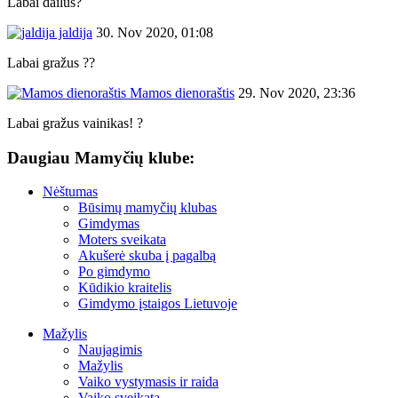
Labai dailus?
jaldija
30. Nov 2020, 01:08
Labai gražus ??
Mamos dienoraštis
29. Nov 2020, 23:36
Labai gražus vainikas! ?
Daugiau Mamyčių klube:
Nėštumas
Būsimų mamyčių klubas
Gimdymas
Moters sveikata
Akušerė skuba į pagalbą
Po gimdymo
Kūdikio kraitelis
Gimdymo įstaigos Lietuvoje
Mažylis
Naujagimis
Mažylis
Vaiko vystymasis ir raida
Vaiko sveikata