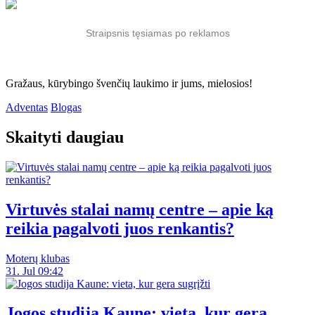
Straipsnis tęsiamas po reklamos
Gražaus, kūrybingo švenčių laukimo ir jums, mielosios!
Adventas
Blogas
Skaityti daugiau
Virtuvės stalai namų centre – apie ką
reikia pagalvoti juos renkantis?
Moterų klubas
31. Jul 09:42
Jogos studija Kaune: vieta, kur gera