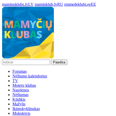
maminuklubs.lv
LV
maminklub.lv
RU
emmedeklubi.ee
EE
Paieška
Forumas
Nėštumo kalendorius
TV
Moterų klubas
Naujienos
Nėštumas
Kūdikis
Mažylis
Ikimokyklinukas
Moksleivis