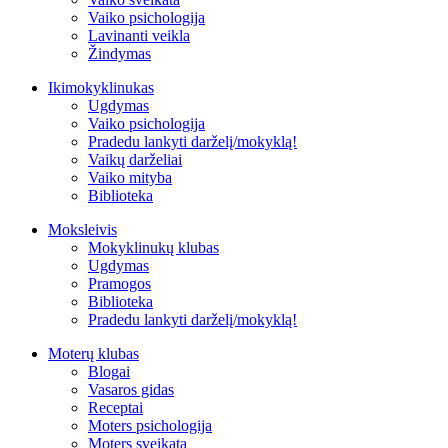
Vaiko psichologija
Lavinanti veikla
Žindymas
Ikimokyklinukas
Ugdymas
Vaiko psichologija
Pradedu lankyti darželį/mokyklą!
Vaikų darželiai
Vaiko mityba
Biblioteka
Moksleivis
Mokyklinukų klubas
Ugdymas
Pramogos
Biblioteka
Pradedu lankyti darželį/mokyklą!
Moterų klubas
Blogai
Vasaros gidas
Receptai
Moters psichologija
Moters sveikata