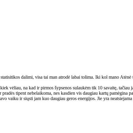
 statisitikos dalimi, visa tai man atrodė labai tolima. Iki kol mano Atėnė
iek vėliau, na kad ir pirmos šypsenos sulaukėm tik 10 savaitę, tačiau jai
t ir pradės tipent nebelaikoma, nes kasdien vis daugiau kartų pamėgina pas
savo vaiku ir siųsti jam kuo daugiau geros energijos. Jie yra neatsiejama