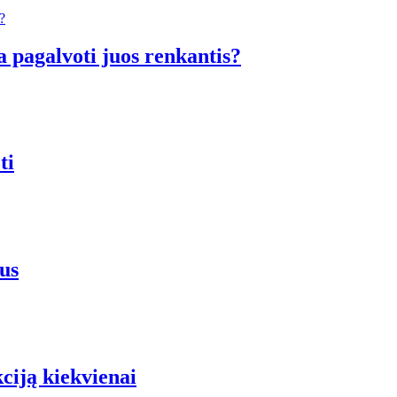
a pagalvoti juos renkantis?
ti
us
iją kiekvienai