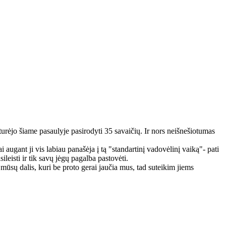
 turėjo šiame pasaulyje pasirodyti 35 savaičių. Ir nors neišnešiotumas
 augant ji vis labiau panašėja į tą "standartinį vadovėlinį vaiką"- pati
ileisti ir tik savų jėgų pagalba pastovėti.
 mūsų dalis, kuri be proto gerai jaučia mus, tad suteikim jiems