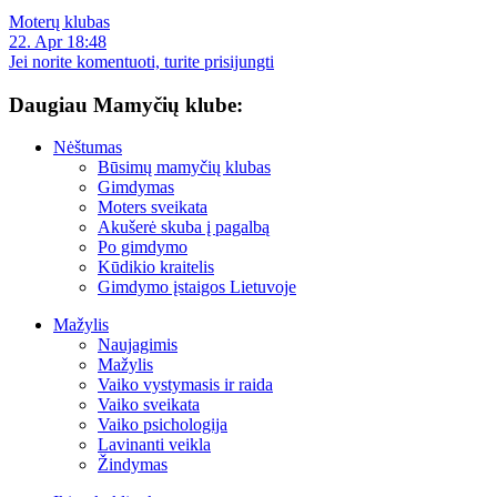
Moterų klubas
22. Apr 18:48
Jei norite komentuoti, turite prisijungti
Daugiau Mamyčių klube:
Nėštumas
Būsimų mamyčių klubas
Gimdymas
Moters sveikata
Akušerė skuba į pagalbą
Po gimdymo
Kūdikio kraitelis
Gimdymo įstaigos Lietuvoje
Mažylis
Naujagimis
Mažylis
Vaiko vystymasis ir raida
Vaiko sveikata
Vaiko psichologija
Lavinanti veikla
Žindymas