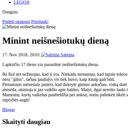
LEGO®
Daugiau
Pridėti straipsnį
Prisijunk!
Minint neišnešiotukų dieną
17. Nov 2018, 20:01
Sabrina
Lapkričio 17 diena yra pasaulinė neišnešiotukų diena.
Iki šiol net nežinojau, kad ji yra. Niekada nemaniau, kad tapsiu tokios
nėra "gilus", tačiau jaudulys vis tiek buvo, kaip kitaip gali būti.
Pirmaisiais mėnesiais jautėsi, kad dukrytė gimusi anksčiau, viską darė k
atsisėda, atsistoja ir jau vaikšto apie baldus. Matyt, ilgai nereiks lauk
Mamoms, kurių vaikeliai pasibeldžia per anksti, noriu palinkėti tikėti 
stiprybės augti!
Blogas
Skaityti daugiau