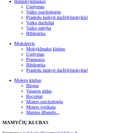
Ikimokyklinukas
Ugdymas
Vaiko psichologija
Pradedu lankyti darželį/mokyklą!
Vaikų darželiai
Vaiko mityba
Biblioteka
Moksleivis
Mokyklinukų klubas
Ugdymas
Pramogos
Biblioteka
Pradedu lankyti darželį/mokyklą!
Moterų klubas
Blogai
Vasaros gidas
Receptai
Moters psichologija
Moters sveikata
Mamos išbando...
MAMYČIŲ KLUBAS