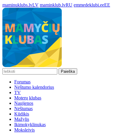
maminuklubs.lv
LV
maminklub.lv
RU
emmedeklubi.ee
EE
Paieška
Forumas
Nėštumo kalendorius
TV
Moterų klubas
Naujienos
Nėštumas
Kūdikis
Mažylis
Ikimokyklinukas
Moksleivis