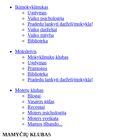
Ikimokyklinukas
Ugdymas
Vaiko psichologija
Pradedu lankyti darželį/mokyklą!
Vaikų darželiai
Vaiko mityba
Biblioteka
Moksleivis
Mokyklinukų klubas
Ugdymas
Pramogos
Biblioteka
Pradedu lankyti darželį/mokyklą!
Moterų klubas
Blogai
Vasaros gidas
Receptai
Moters psichologija
Moters sveikata
Mamos išbando...
MAMYČIŲ KLUBAS