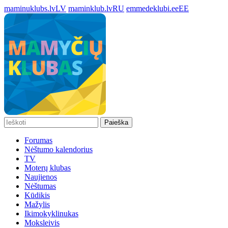
maminuklubs.lv
LV
maminklub.lv
RU
emmedeklubi.ee
EE
Paieška
Forumas
Nėštumo kalendorius
TV
Moterų klubas
Naujienos
Nėštumas
Kūdikis
Mažylis
Ikimokyklinukas
Moksleivis