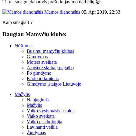
Tikrai smagu, dabar vis prašo klijavimo darbelių 😀
Mamos dienoraštis
05. Apr 2019, 22:33
Kaip smagiai! ?
Daugiau Mamyčių klube:
Nėštumas
Būsimų mamyčių klubas
Gimdymas
Moters sveikata
Akušerė skuba į pagalbą
Po gimdymo
Kūdikio kraitelis
Gimdymo įstaigos Lietuvoje
Mažylis
Naujagimis
Mažylis
Vaiko vystymasis ir raida
Vaiko sveikata
Vaiko psichologija
Lavinanti veikla
Žindymas