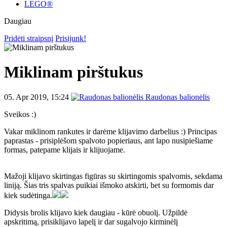
LEGO®
Daugiau
Pridėti straipsnį
Prisijunk!
Miklinam pirštukus
05. Apr 2019, 15:24
Raudonas balionėlis
Sveikos :)
Vakar miklinom rankutes ir darėme klijavimo darbelius :) Principas
paprastas - prisiplėšom spalvoto popieriaus, ant lapo nusipiešiame
formas, patepame klijais ir klijuojame.
Mažoji klijavo skirtingas figūras su skirtingomis spalvomis, sekdama
liniją. Šias tris spalvas puikiai išmoko atskirti, bet su formomis dar
kiek sudėtinga.
Didysis brolis klijavo kiek daugiau - kūrė obuolį. Užpildė
apskritimą, prisiklijavo lapelį ir dar sugalvojo kirminėlį