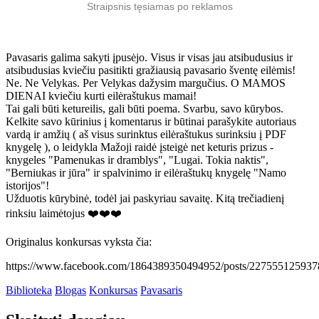
Straipsnis tęsiamas po reklamos
Pavasaris galima sakyti įpusėjo. Visus ir visas jau atsibudusius ir
atsibudusias kviečiu pasitikti gražiausią pavasario šventę eilėmis!
Ne. Ne Velykas. Per Velykas dažysim margučius. O MAMOS
DIENAI kviečiu kurti eilėraštukus mamai!
Tai gali būti ketureilis, gali būti poema. Svarbu, savo kūrybos.
Kelkite savo kūrinius į komentarus ir būtinai parašykite autoriaus
vardą ir amžių ( aš visus surinktus eilėraštukus surinksiu į PDF
knygelę ), o leidykla Mažoji raidė įsteigė net keturis prizus -
knygeles "Pamenukas ir dramblys", "Lugai. Tokia naktis",
"Berniukas ir jūra" ir spalvinimo ir eilėraštukų knygelę "Namo
istorijos"!
Užduotis kūrybinė, todėl jai paskyriau savaitę. Kitą trečiadienį
rinksiu laimėtojus ❤️❤️❤️
Originalus konkursas vyksta čia:
https://www.facebook.com/1864389350494952/posts/227555125937
Biblioteka
Blogas
Konkursas
Pavasaris