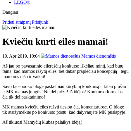
LEGO®
Daugiau
Pridėti straipsnį
Prisijunk!
Kviečiu kurti eiles mamai!
10. Apr 2019, 10:04
Mamos dienoraštis
Aš jau po pavasarinio eilėraščių konkurso iškėliau mintį, kad būtų
faina, kad mamos rašytų eiles, bet dabar praplėčiau koncepciją - tegu
mamoms rašo ir vaikai!
Savo facebooko bloge paskelbiau kūrybinį konkursą ir labai prašau
ir MK mamas jungtis! Ne dėl prizų! Iš idėjos! Konkurso formatas
čia tik dėl paskatinimo!
MK mamas kviečiu eiles rašyti tiesiog čia, komentaruose. O bloge
tik atsižymėkite po konkurso postu, kad dalyvaujate MK puslapyje!
Aš tikiuosi Mamyčių klubas palaikys idėją!