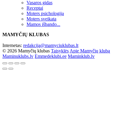
Vasaros gidas
Receptai
Moters psichologija
Moters sveikata
Mamos išbando...
MAMYČIŲ KLUBAS
Internetas:
redakcija@mamyciuklubas.lt
© 2026 Mamyčių klubas
Taisyklės
Apie Mamyčių klubą
Maminuklubs.lv
Emmedeklubi.ee
Maminklub.lv