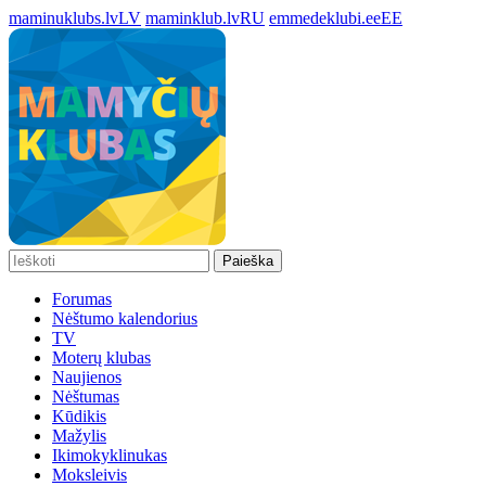
maminuklubs.lv
LV
maminklub.lv
RU
emmedeklubi.ee
EE
Paieška
Forumas
Nėštumo kalendorius
TV
Moterų klubas
Naujienos
Nėštumas
Kūdikis
Mažylis
Ikimokyklinukas
Moksleivis