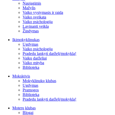
Naujagimis
Mažylis
Vaiko vystymasis ir raida
Vaiko sveikata
Vaiko psichologija
Lavinanti veikla
Žindymas
Ikimokyklinukas
Ugdymas
Vaiko psichologija
Pradedu lankyti darželį/mokyklą!
Vaikų darželiai
Vaiko mityba
Biblioteka
Moksleivis
Mokyklinukų klubas
Ugdymas
Pramogos
Biblioteka
Pradedu lankyti darželį/mokyklą!
Moterų klubas
Blogai