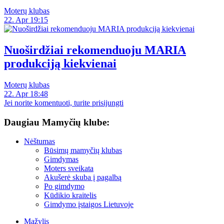
Moterų klubas
22. Apr 19:15
Nuoširdžiai rekomenduoju MARIA
produkciją kiekvienai
Moterų klubas
22. Apr 18:48
Jei norite komentuoti, turite prisijungti
Daugiau Mamyčių klube:
Nėštumas
Būsimų mamyčių klubas
Gimdymas
Moters sveikata
Akušerė skuba į pagalbą
Po gimdymo
Kūdikio kraitelis
Gimdymo įstaigos Lietuvoje
Mažylis