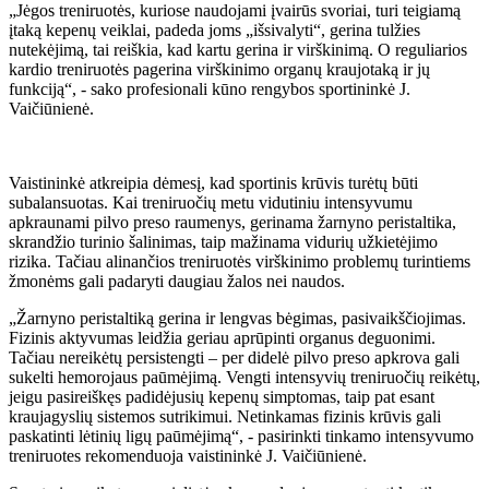
„Jėgos treniruotės, kuriose naudojami įvairūs svoriai, turi teigiamą
įtaką kepenų veiklai, padeda joms „išsivalyti“, gerina tulžies
nutekėjimą, tai reiškia, kad kartu gerina ir virškinimą. O reguliarios
kardio treniruotės pagerina virškinimo organų kraujotaką ir jų
funkciją“, - sako profesionali kūno rengybos sportininkė J.
Vaičiūnienė.
Vaistininkė atkreipia dėmesį, kad sportinis krūvis turėtų būti
subalansuotas. Kai treniruočių metu vidutiniu intensyvumu
apkraunami pilvo preso raumenys, gerinama žarnyno peristaltika,
skrandžio turinio šalinimas, taip mažinama vidurių užkietėjimo
rizika. Tačiau alinančios treniruotės virškinimo problemų turintiems
žmonėms gali padaryti daugiau žalos nei naudos.
„Žarnyno peristaltiką gerina ir lengvas bėgimas, pasivaikščiojimas.
Fizinis aktyvumas leidžia geriau aprūpinti organus deguonimi.
Tačiau nereikėtų persistengti – per didelė pilvo preso apkrova gali
sukelti hemorojaus paūmėjimą. Vengti intensyvių treniruočių reikėtų,
jeigu pasireiškęs padidėjusių kepenų simptomas, taip pat esant
kraujagyslių sistemos sutrikimui. Netinkamas fizinis krūvis gali
paskatinti lėtinių ligų paūmėjimą“, - pasirinkti tinkamo intensyvumo
treniruotes rekomenduoja vaistininkė J. Vaičiūnienė.