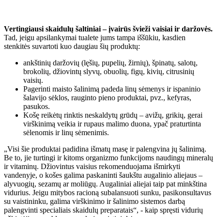
Vertingiausi skaidulų šaltiniai – įvairūs švieži vaisiai ir daržovės.
Tad, jeigu apsilankymai tualete jums tampa iššūkiu, kasdien
stenkitės suvartoti kuo daugiau šių produktų:
ankštinių daržovių (lęšių, pupelių, žirnių), špinatų, salotų,
brokolių, džiovintų slyvų, obuolių, figų, kivių, citrusinių
vaisių.
Pagerinti maisto šalinimą padeda linų sėmenys ir ispaninio
šalavijo sėklos, rauginto pieno produktai, pvz., kefyras,
pasukos.
Košę reikėtų rinktis neskaldytų grūdų – avižų, grikių, gerai
virškinimą veikia ir rupaus malimo duona, ypač praturtinta
sėlenomis ir linų sėmenimis.
„Visi šie produktai padidina išmatų masę ir palengvina jų šalinimą.
Be to, jie turtingi ir kitoms organizmo funkcijoms naudingų mineralų
ir vitaminų. Džiovintus vaisius rekomenduojama išmirkyti
vandenyje, o košes galima paskaninti šaukštu augalinio aliejaus –
alyvuogių, sezamų ar moliūgų. Augaliniai aliejai taip pat minkština
vidurius. Jeigu mitybos racioną subalansuoti sunku, pasikonsultavus
su vaistininku, galima virškinimo ir šalinimo sistemos darbą
palengvinti specialiais skaidulų preparatais“, - kaip spręsti vidurių