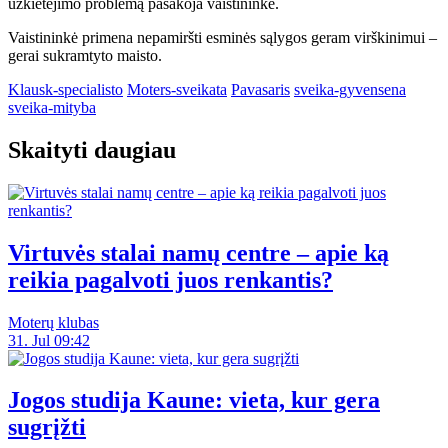
užkietėjimo problemą pasakoja vaistininkė.
Vaistininkė primena nepamiršti esminės sąlygos geram virškinimui –
gerai sukramtyto maisto.
Klausk-specialisto
Moters-sveikata
Pavasaris
sveika-gyvensena
sveika-mityba
Skaityti daugiau
Virtuvės stalai namų centre – apie ką
reikia pagalvoti juos renkantis?
Moterų klubas
31. Jul 09:42
Jogos studija Kaune: vieta, kur gera
sugrįžti