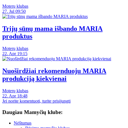
Moterų klubas
27. Jul 09:50
Trijų sūnų mama išbando MARIA
produktus
Moterų klubas
22. Apr 19:15
Nuoširdžiai rekomenduoju MARIA
produkciją kiekvienai
Moterų klubas
22. Apr 18:48
Jei norite komentuoti, turite prisijungti
Daugiau Mamyčių klube:
Nėštumas