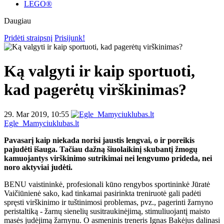
LEGO®
Daugiau
Pridėti straipsnį
Prisijunk!
Ką valgyti ir kaip sportuoti,
kad pagerėtų virškinimas?
29. Mar 2019, 10:55
Egle_Mamyciuklubas.lt
Pavasarį kaip niekada norisi jaustis lengvai, o ir poreikis
pajudėti išauga. Tačiau dažną šiuolaikinį skubantį žmogų
kamuojantys virškinimo sutrikimai nei lengvumo prideda, nei
noro aktyviai judėti.
BENU vaistininkė, profesionali kūno rengybos sportininkė Jūratė
Vaičiūnienė sako, kad tinkamai pasirinkta treniruotė gali padėti
spręsti virškinimo ir tuštinimosi problemas, pvz., pagerinti žarnyno
peristaltiką - žarnų sienelių susitraukinėjimą, stimuliuojantį maisto
masės judėjimą žarnynu. O asmeninis treneris Ignas Bakėjus dalinasi