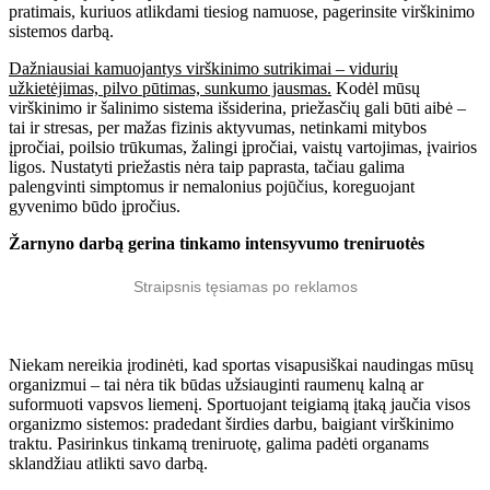
pratimais, kuriuos atlikdami tiesiog namuose, pagerinsite virškinimo
sistemos darbą.
Dažniausiai kamuojantys virškinimo sutrikimai – vidurių
užkietėjimas, pilvo pūtimas, sunkumo jausmas.
Kodėl mūsų
virškinimo ir šalinimo sistema išsiderina, priežasčių gali būti aibė –
tai ir stresas, per mažas fizinis aktyvumas, netinkami mitybos
įpročiai, poilsio trūkumas, žalingi įpročiai, vaistų vartojimas, įvairios
ligos. Nustatyti priežastis nėra taip paprasta, tačiau galima
palengvinti simptomus ir nemalonius pojūčius, koreguojant
gyvenimo būdo įpročius.
Žarnyno darbą gerina tinkamo intensyvumo treniruotės
Straipsnis tęsiamas po reklamos
Niekam nereikia įrodinėti, kad sportas visapusiškai naudingas mūsų
organizmui – tai nėra tik būdas užsiauginti raumenų kalną ar
suformuoti vapsvos liemenį. Sportuojant teigiamą įtaką jaučia visos
organizmo sistemos: pradedant širdies darbu, baigiant virškinimo
traktu. Pasirinkus tinkamą treniruotę, galima padėti organams
sklandžiau atlikti savo darbą.