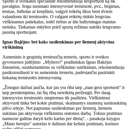
Sporto ir sveikatos specialistė rekomenduoja nesportuoti ką tik
pavalgius. Jeigu nusimato intensyvesnė treniruotė, pvz., bėgimas,
tenisas, futbolas ar krepšinis, valgyti reikėtų likus bent dviem
valandoms iki treniruotės. O valgant reikėtų rinktis lengviau
virškinamus patiekalus, todėl riebus ar itin baltymingas maistas
netinka. Tinkamas mitybos prieš sportą režimas suteiks lengvumo
jausmą sportuojant.
Ignas Bajėjus: bet koks susilenkimas per liemenį aktyvina
virškinimą
Asmeninis ir grupinių treniruočių treneris, sporto ir sveikos
gyvensenos judėjimo „Myhero!“ pradininkas Ignas Bakėjus
žmonėms, susiduriantiems su virškinimo sutrikimais, rekomenduoja
pasikonsultuoti ir su asmeniniu treneriu, padėsiančiu pasirinkti
tinkamą treniruotės intensyvumą.
„Žmogus dažnai jaučia, kur jau yra riba tarp „man gera sportuoti“ ir
tarp persitempimo, tai šių ribų nereikėtų peržengti. Per daug
intensyvios treniruotės simptomus tik paaštrins. Virškinimui
aktyvuoti tinka bet kokie pratimai, skatinantys raumenų susitraukimą
pilvo srityje. Net paprastas susilenkimas per liemenį, liemens
sukimas jau aktyvuoja virškinimo sistemos darbą. Tokius pratimus
namuose galima daryti kelis kartus per dieną“, - pasakoja knygos
„Mano herojus“ autorius ir dalinasi dar keliais pratimais, kuriuos
galite atlikti namuose.