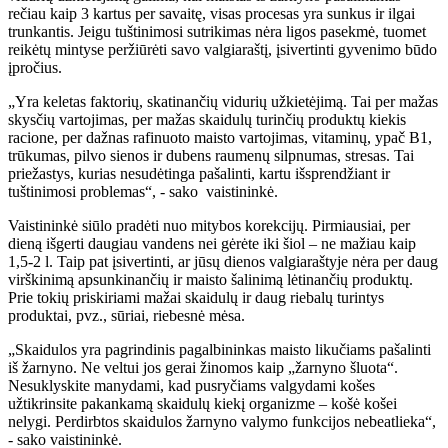
rečiau kaip 3 kartus per savaitę, visas procesas yra sunkus ir ilgai
trunkantis. Jeigu tuštinimosi sutrikimas nėra ligos pasekmė, tuomet
reikėtų mintyse peržiūrėti savo valgiaraštį, įsivertinti gyvenimo būdo
įpročius.
„Yra keletas faktorių, skatinančių vidurių užkietėjimą. Tai per mažas
skysčių vartojimas, per mažas skaidulų turinčių produktų kiekis
racione, per dažnas rafinuoto maisto vartojimas, vitaminų, ypač B1,
trūkumas, pilvo sienos ir dubens raumenų silpnumas, stresas. Tai
priežastys, kurias nesudėtinga pašalinti, kartu išsprendžiant ir
tuštinimosi problemas“, - sako vaistininkė.
Vaistininkė siūlo pradėti nuo mitybos korekcijų. Pirmiausiai, per
dieną išgerti daugiau vandens nei gėrėte iki šiol – ne mažiau kaip
1,5-2 l. Taip pat įsivertinti, ar jūsų dienos valgiaraštyje nėra per daug
virškinimą apsunkinančių ir maisto šalinimą lėtinančių produktų.
Prie tokių priskiriami mažai skaidulų ir daug riebalų turintys
produktai, pvz., sūriai, riebesnė mėsa.
„Skaidulos yra pagrindinis pagalbininkas maisto likučiams pašalinti
iš žarnyno. Ne veltui jos gerai žinomos kaip „žarnyno šluota“.
Nesuklyskite manydami, kad pusryčiams valgydami košes
užtikrinsite pakankamą skaidulų kiekį organizme – košė košei
nelygi. Perdirbtos skaidulos žarnyno valymo funkcijos nebeatlieka“,
- sako vaistininkė.