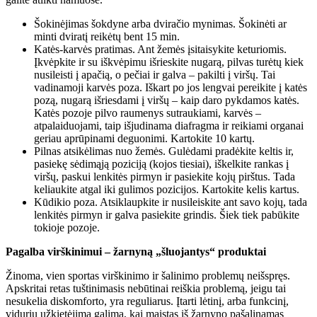
Šokinėjimas šokdyne arba dviračio mynimas. Šokinėti ar
minti dviratį reikėtų bent 15 min.
Katės-karvės pratimas. Ant žemės įsitaisykite keturiomis.
Įkvėpkite ir su iškvėpimu išrieskite nugarą, pilvas turėtų kiek
nusileisti į apačią, o pečiai ir galva – pakilti į viršų. Tai
vadinamoji karvės poza. Iškart po jos lengvai pereikite į katės
pozą, nugarą išriesdami į viršų – kaip daro pykdamos katės.
Katės pozoje pilvo raumenys sutraukiami, karvės –
atpalaiduojami, taip išjudinama diafragma ir reikiami organai
geriau aprūpinami deguonimi. Kartokite 10 kartų.
Pilnas atsikėlimas nuo žemės. Gulėdami pradėkite keltis ir,
pasiekę sėdimąją poziciją (kojos tiesiai), iškelkite rankas į
viršų, paskui lenkitės pirmyn ir pasiekite kojų pirštus. Tada
keliaukite atgal iki gulimos pozicijos. Kartokite kelis kartus.
Kūdikio poza. Atsiklaupkite ir nusileiskite ant savo kojų, tada
lenkitės pirmyn ir galva pasiekite grindis. Šiek tiek pabūkite
tokioje pozoje.
Pagalba virškinimui – žarnyną „šluojantys“ produktai
Žinoma, vien sportas virškinimo ir šalinimo problemų neišspręs.
Apskritai retas tuštinimasis nebūtinai reiškia problemą, jeigu tai
nesukelia diskomforto, yra reguliarus. Įtarti lėtinį, arba funkcinį,
vidurių užkietėjimą galima, kai maistas iš žarnyno pašalinamas