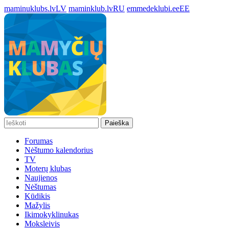
maminuklubs.lv
LV
maminklub.lv
RU
emmedeklubi.ee
EE
Paieška
Forumas
Nėštumo kalendorius
TV
Moterų klubas
Naujienos
Nėštumas
Kūdikis
Mažylis
Ikimokyklinukas
Moksleivis