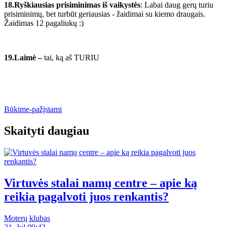
18.Ryškiausias prisiminimas iš vaikystės
: Labai daug gerų turiu
prisiminimų, bet turbūt geriausias - žaidimai su kiemo draugais.
Žaidimas 12 pagaliukų :)
19.Laimė –
tai, ką aš TURIU
Būkime-pažįstami
Skaityti daugiau
Virtuvės stalai namų centre – apie ką
reikia pagalvoti juos renkantis?
Moterų klubas