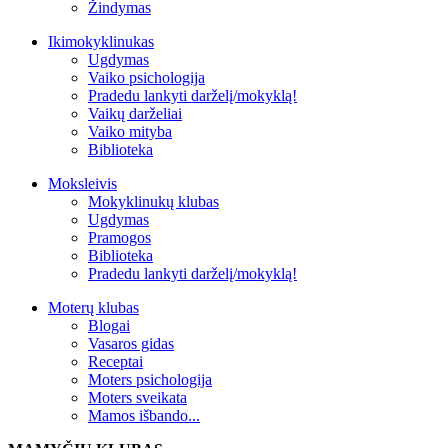
Žindymas
Ikimokyklinukas
Ugdymas
Vaiko psichologija
Pradedu lankyti darželį/mokyklą!
Vaikų darželiai
Vaiko mityba
Biblioteka
Moksleivis
Mokyklinukų klubas
Ugdymas
Pramogos
Biblioteka
Pradedu lankyti darželį/mokyklą!
Moterų klubas
Blogai
Vasaros gidas
Receptai
Moters psichologija
Moters sveikata
Mamos išbando...