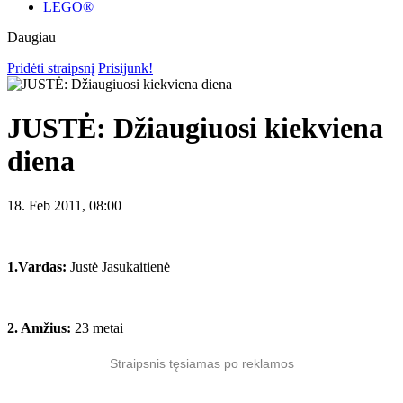
LEGO®
Daugiau
Pridėti straipsnį
Prisijunk!
JUSTĖ: Džiaugiuosi kiekviena
diena
18. Feb 2011, 08:00
1.Vardas:
Justė Jasukaitienė
2. Amžius:
23 metai
Straipsnis tęsiamas po reklamos