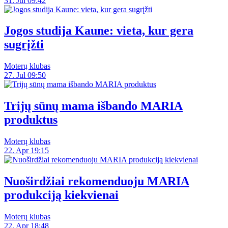
31. Jul 09:42
Jogos studija Kaune: vieta, kur gera
sugrįžti
Moterų klubas
27. Jul 09:50
Trijų sūnų mama išbando MARIA
produktus
Moterų klubas
22. Apr 19:15
Nuoširdžiai rekomenduoju MARIA
produkciją kiekvienai
Moterų klubas
22. Apr 18:48