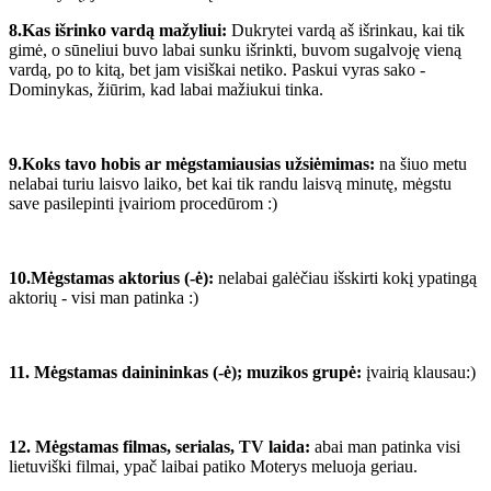
8.Kas išrinko vardą mažyliui:
Dukrytei vardą aš išrinkau, kai tik
gimė, o sūneliui buvo labai sunku išrinkti, buvom sugalvoję vieną
vardą, po to kitą, bet jam visiškai netiko. Paskui vyras sako -
Dominykas, žiūrim, kad labai mažiukui tinka.
9.Koks tavo hobis ar mėgstamiausias užsiėmimas:
na šiuo metu
nelabai turiu laisvo laiko, bet kai tik randu laisvą minutę, mėgstu
save pasilepinti įvairiom procedūrom :)
10.Mėgstamas aktorius (-ė):
nelabai galėčiau išskirti kokį ypatingą
aktorių - visi man patinka :)
11. Mėgstamas dainininkas (-ė); muzikos grupė:
įvairią klausau:)
12. Mėgstamas filmas, serialas, TV laida:
abai man patinka visi
lietuviški filmai, ypač laibai patiko Moterys meluoja geriau.