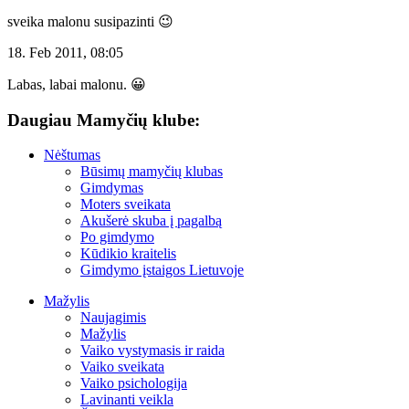
sveika malonu susipazinti 😉
18. Feb 2011, 08:05
Labas, labai malonu. 😀
Daugiau Mamyčių klube:
Nėštumas
Būsimų mamyčių klubas
Gimdymas
Moters sveikata
Akušerė skuba į pagalbą
Po gimdymo
Kūdikio kraitelis
Gimdymo įstaigos Lietuvoje
Mažylis
Naujagimis
Mažylis
Vaiko vystymasis ir raida
Vaiko sveikata
Vaiko psichologija
Lavinanti veikla