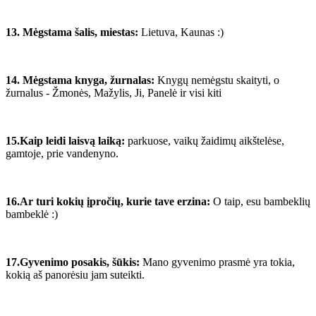
13. Mėgstama šalis, miestas:
Lietuva, Kaunas :)
14. Mėgstama knyga, žurnalas:
Knygų nemėgstu skaityti, o
žurnalus - Žmonės, Mažylis, Ji, Panelė ir visi kiti
15.Kaip leidi laisvą laiką:
parkuose, vaikų žaidimų aikštelėse,
gamtoje, prie vandenyno.
16.Ar turi kokių įpročių, kurie tave erzina:
O taip, esu bambeklių
bambeklė :)
17.Gyvenimo posakis, šūkis:
Mano gyvenimo prasmė yra tokia,
kokią aš panorėsiu jam suteikti.