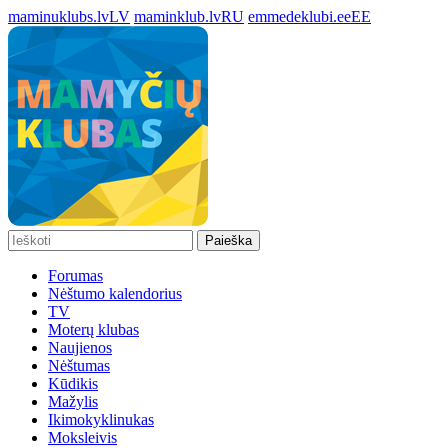
maminuklubs.lv
LV
maminklub.lv
RU
emmedeklubi.ee
EE
Paieška
Forumas
Nėštumo kalendorius
TV
Moterų klubas
Naujienos
Nėštumas
Kūdikis
Mažylis
Ikimokyklinukas
Moksleivis