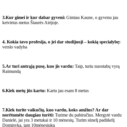
3.Kur gimei ir kur dabar gyveni:
Gimiau Kaune, o gyvenu jau
ketvirtus metus Šiaurės Airijoje.
4. Kokia tavo profesija, o jei dar studijuoji – kokią specialybę:
verslo vadyba
5.Ar turi antrąją pusę, kuo jis vardu:
Taip, turiu nuostabų vyrą
Raimundą
6.Kiek metų jūs kartu:
Kartu jau esam 8 metus
7.Kiek turite vaikučių, kuo vardu, koks amžius? Ar dar
norėtumėte daugiau turėti:
Turime du pabiručius. Mergytė vardu
Danielė, jai yra 3 metukai ir 10 mėnesių. Turim sūnelį padūkėlį
Dominyką, jam 10mėnesiukų