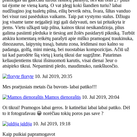
tai ėjome ne vieną kartą. O vat įdegį koki šiandien turiu? labai
nudžiugino jog tualetų pilna, eilių beveik nėra, švara, šiltas vanduo
bei visur rasi pasėdukus vaikams. Taip pat vystymo stalus. Džiugu
jog visame tame neįgalieji irgi gali dalyvauti, nes tai pritaikyta ir
jiems. Vietu užkąsti taip pilna, kainos tikrai nesikandzioja, plius
galima pasiimti pleduka ir tiesiog ant žolės pasidaryti pikniką. Turbūt
atskira komentarą reikėtų parašyti apie miško pramogas( traukinuka,
dinozaurus, laipynių trasą), batutu zona, leidimasi nuo kalno su
padanga, golfą, mini miestą, bei nuostabias kompozicijas. Ačiū už
tai kad parodėte šią vietą į kurią tikrai dar sugrįžme. Patarimas
keliaujientiems tikrai išsinuomoti karutis, visai dienai 3eur o
atsipirko tikrai. Nepamirsti pledo, maudimuko, rankšluosčio.
floryte
10. Jul 2019, 20:35
Mes praėjusiais metais čia buvom- labai patiko!!!
Mamos dienoraštis
10. Jul 2019, 20:04
Oi tikrai! Pramogos labai geros. Ir katinėliai labai labai patiko. Dėl
to it fotografavau 😀 norėčiau tokių poros pas save ?
jaldija
10. Jul 2019, 19:18
Kaip puikiai papramogavot