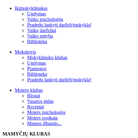
Ikimokyklinukas
Ugdymas
Vaiko psichologija
Pradedu lankyti darželį/mokyklą!
Vaikų darželiai
Vaiko mityba
Biblioteka
Moksleivis
Mokyklinukų klubas
Ugdymas
Pramogos
Biblioteka
Pradedu lankyti darželį/mokyklą!
Moterų klubas
Blogai
Vasaros gidas
Receptai
Moters psichologija
Moters sveikata
Mamos išbando...
MAMYČIŲ KLUBAS