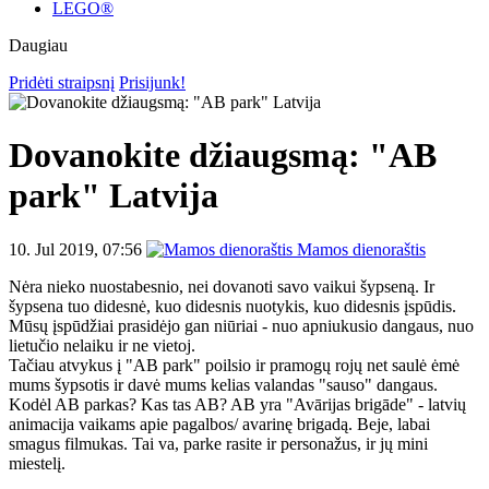
LEGO®
Daugiau
Pridėti straipsnį
Prisijunk!
Dovanokite džiaugsmą: "AB
park" Latvija
10. Jul 2019, 07:56
Mamos dienoraštis
Nėra nieko nuostabesnio, nei dovanoti savo vaikui šypseną. Ir
šypsena tuo didesnė, kuo didesnis nuotykis, kuo didesnis įspūdis.
Mūsų įspūdžiai prasidėjo gan niūriai - nuo apniukusio dangaus, nuo
lietučio nelaiku ir ne vietoj.
Tačiau atvykus į "AB park" poilsio ir pramogų rojų net saulė ėmė
mums šypsotis ir davė mums kelias valandas "sauso" dangaus.
Kodėl AB parkas? Kas tas AB? AB yra "Avārijas brigāde" - latvių
animacija vaikams apie pagalbos/ avarinę brigadą. Beje, labai
smagus filmukas. Tai va, parke rasite ir personažus, ir jų mini
miestelį.