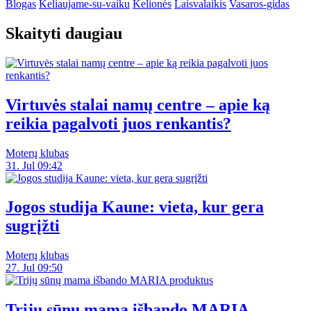
Blogas
Keliaujame-su-vaiku
Kelionės
Laisvalaikis
Vasaros-gidas
Skaityti daugiau
Virtuvės stalai namų centre – apie ką
reikia pagalvoti juos renkantis?
Moterų klubas
31. Jul 09:42
Jogos studija Kaune: vieta, kur gera
sugrįžti
Moterų klubas
27. Jul 09:50
Trijų sūnų mama išbando MARIA