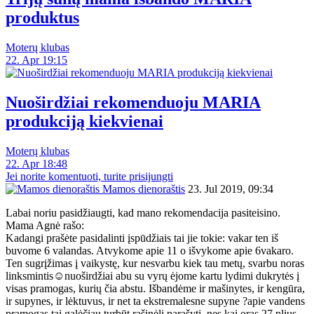
produktus
Moterų klubas
22. Apr 19:15
Nuoširdžiai rekomenduoju MARIA
produkciją kiekvienai
Moterų klubas
22. Apr 18:48
Jei norite komentuoti, turite prisijungti
Mamos dienoraštis
23. Jul 2019, 09:34
Labai noriu pasidžiaugti, kad mano rekomendacija pasiteisino.
Mama Agnė rašo:
Kadangi prašėte pasidalinti įspūdžiais tai jie tokie: vakar ten iš
buvome 6 valandas. Atvykome apie 11 o išvykome apie 6vakaro.
Ten sugrįžimas į vaikystę, kur nesvarbu kiek tau metų, svarbu noras
linksmintis☺️nuoširdžiai abu su vyrų ėjome kartu lydimi dukrytės į
visas pramogas, kurių čia abstu. Išbandėme ir mašinytes, ir kengūra,
ir supynes, ir lėktuvus, ir net ta ekstremalesne supyne ?apie vandens
pramogas tai galėčiau turbūt rašinėlį parašyti, nes kai oras 27 plius