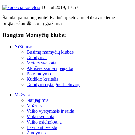
kodelcia
10. Jul 2019, 17:57
Šauniai papramogavote! Katinėlių keletą mielai savo kieme
priglausčiau 😀 Jau jų gražumas!
Daugiau Mamyčių klube:
Nėštumas
Būsimų mamyčių klubas
Gimdymas
Moters sveikata
Akušerė skuba į pagalbą
Po gimdymo
Kūdikio kraitelis
Gimdymo įstaigos Lietuvoje
Mažylis
Naujagimis
Mažylis
Vaiko vystymasis ir raida
Vaiko sveikata
Vaiko psichologija
Lavinanti veikla
Žindymas