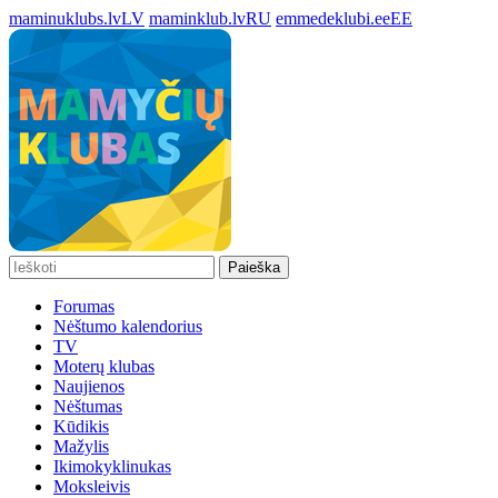
maminuklubs.lv
LV
maminklub.lv
RU
emmedeklubi.ee
EE
Paieška
Forumas
Nėštumo kalendorius
TV
Moterų klubas
Naujienos
Nėštumas
Kūdikis
Mažylis
Ikimokyklinukas
Moksleivis