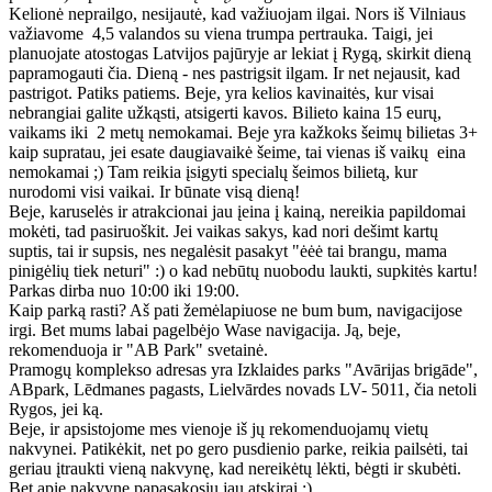
Kelionė neprailgo, nesijautė, kad važiuojam ilgai. Nors iš Vilniaus
važiavome 4,5 valandos su viena trumpa pertrauka. Taigi, jei
planuojate atostogas Latvijos pajūryje ar lekiat į Rygą, skirkit dieną
papramogauti čia. Dieną - nes pastrigsit ilgam. Ir net nejausit, kad
pastrigot. Patiks patiems. Beje, yra kelios kavinaitės, kur visai
nebrangiai galite užkąsti, atsigerti kavos. Bilieto kaina 15 eurų,
vaikams iki 2 metų nemokamai. Beje yra kažkoks šeimų bilietas 3+
kaip supratau, jei esate daugiavaikė šeime, tai vienas iš vaikų eina
nemokamai ;) Tam reikia įsigyti specialų šeimos bilietą, kur
nurodomi visi vaikai. Ir būnate visą dieną!
Beje, karuselės ir atrakcionai jau įeina į kainą, nereikia papildomai
mokėti, tad pasiruoškit. Jei vaikas sakys, kad nori dešimt kartų
suptis, tai ir supsis, nes negalėsit pasakyt "ėėė tai brangu, mama
pinigėlių tiek neturi" :) o kad nebūtų nuobodu laukti, supkitės kartu!
Parkas dirba nuo 10:00 iki 19:00.
Kaip parką rasti? Aš pati žemėlapiuose ne bum bum, navigacijose
irgi. Bet mums labai pagelbėjo Wase navigacija. Ją, beje,
rekomenduoja ir "AB Park" svetainė.
Pramogų komplekso adresas yra Izklaides parks "Avārijas brigāde",
ABpark, Lēdmanes pagasts, Lielvārdes novads LV- 5011, čia netoli
Rygos, jei ką.
Beje, ir apsistojome mes vienoje iš jų rekomenduojamų vietų
nakvynei. Patikėkit, net po gero pusdienio parke, reikia pailsėti, tai
geriau įtraukti vieną nakvynę, kad nereikėtų lėkti, bėgti ir skubėti.
Bet apie nakvynę papasakosiu jau atskirai :)