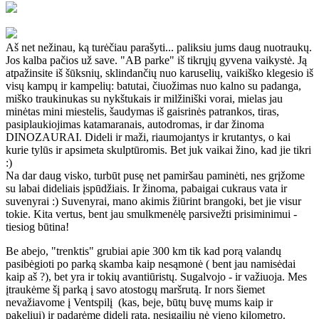
Aš net nežinau, ką turėčiau parašyti... paliksiu jums daug nuotraukų.
Jos kalba pačios už save. "AB parke" iš tikrųjų gyvena vaikystė. Ją
atpažinsite iš šūksnių, sklindančių nuo karuselių, vaikiško klegesio iš
visų kampų ir kampelių: batutai, čiuožimas nuo kalno su padanga,
miško traukinukas su nykštukais ir milžiniški vorai, mielas jau
minėtas mini miestelis, šaudymas iš gaisrinės patrankos, tiras,
pasiplaukiojimas katamaranais, autodromas, ir dar žinoma
DINOZAURAI. Dideli ir maži, riaumojantys ir krutantys, o kai
kurie tylūs ir apsimeta skulptūromis. Bet juk vaikai žino, kad jie tikri
:)
Na dar daug visko, turbūt pusę net pamiršau paminėti, nes grįžome
su labai dideliais įspūdžiais. Ir žinoma, pabaigai cukraus vata ir
suvenyrai :) Suvenyrai, mano akimis žiūrint brangoki, bet jie visur
tokie. Kita vertus, bent jau smulkmenėlę parsivežti prisiminimui -
tiesiog būtina!
Be abejo, "trenktis" grubiai apie 300 km tik kad porą valandų
pasibėgioti po parką skamba kaip nesąmonė ( bent jau namisėdai
kaip aš ?), bet yra ir tokių avantiūristų. Sugalvojo - ir važiuoja. Mes
įtraukėme šį parką į savo atostogų maršrutą. Ir nors šiemet
nevažiavome į Ventspilį (kas, beje, būtų buvę mums kaip ir
pakeliui) ir padarėme didelį ratą, nesigailiu nė vieno kilometro.