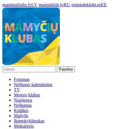
maminuklubs.lv
LV
maminklub.lv
RU
emmedeklubi.ee
EE
Paieška
Forumas
Nėštumo kalendorius
TV
Moterų klubas
Naujienos
Nėštumas
Kūdikis
Mažylis
Ikimokyklinukas
Moksleivis