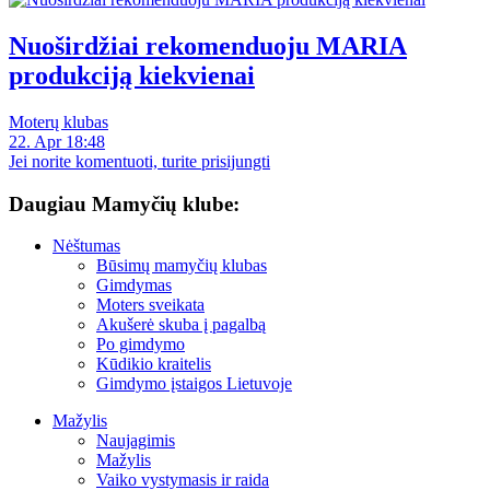
Nuoširdžiai rekomenduoju MARIA
produkciją kiekvienai
Moterų klubas
22. Apr 18:48
Jei norite komentuoti, turite prisijungti
Daugiau Mamyčių klube:
Nėštumas
Būsimų mamyčių klubas
Gimdymas
Moters sveikata
Akušerė skuba į pagalbą
Po gimdymo
Kūdikio kraitelis
Gimdymo įstaigos Lietuvoje
Mažylis
Naujagimis
Mažylis
Vaiko vystymasis ir raida