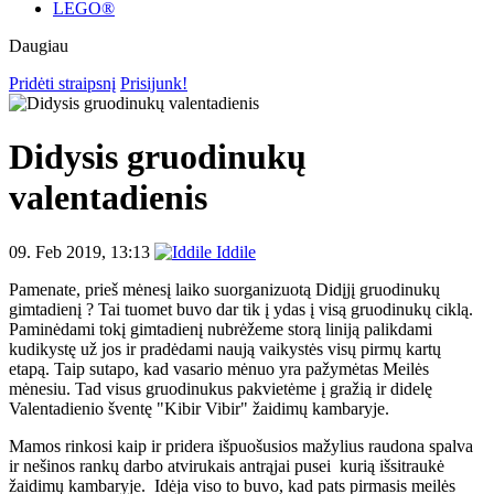
LEGO®
Daugiau
Pridėti straipsnį
Prisijunk!
Didysis gruodinukų
valentadienis
09. Feb 2019, 13:13
Iddile
Pamenate, prieš mėnesį laiko suorganizuotą Didįjį gruodinukų
gimtadienį ? Tai tuomet buvo dar tik į ydas į visą gruodinukų ciklą.
Paminėdami tokį gimtadienį nubrėžeme storą liniją palikdami
kudikystę už jos ir pradėdami naują vaikystės visų pirmų kartų
etapą. Taip sutapo, kad vasario mėnuo yra pažymėtas Meilės
mėnesiu. Tad visus gruodinukus pakvietėme į gražią ir didelę
Valentadienio šventę "Kibir Vibir" žaidimų kambaryje.
Mamos rinkosi kaip ir pridera išpuošusios mažylius raudona spalva
ir nešinos rankų darbo atvirukais antrąjai pusei kurią išsitraukė
žaidimų kambaryje. Idėja viso to buvo, kad pats pirmasis meilės