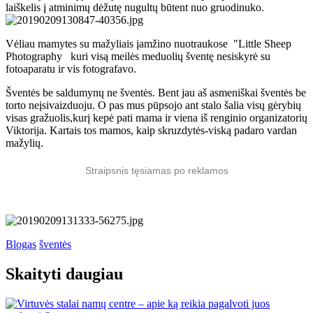
laiškelis į atminimų dėžutę nugultų būtent nuo gruodinuko.
Vėliau mamytes su mažyliais įamžino nuotraukose "Little Sheep
Photography kuri visą meilės meduolių šventę nesiskyrė su
fotoaparatu ir vis fotografavo.
Šventės be saldumynų ne šventės. Bent jau aš asmeniškai šventės be
torto neįsivaizduoju. O pas mus pūpsojo ant stalo šalia visų gėrybių
visas gražuolis,kurį kepė pati mama ir viena iš renginio organizatorių
Viktorija. Kartais tos mamos, kaip skruzdytės-viską padaro vardan
mažylių.
Straipsnis tęsiamas po reklamos
Blogas
šventės
Skaityti daugiau