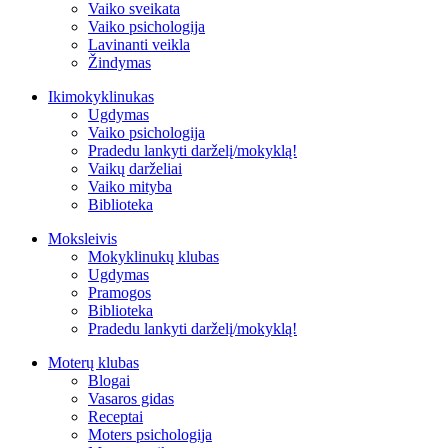
Vaiko sveikata
Vaiko psichologija
Lavinanti veikla
Žindymas
Ikimokyklinukas
Ugdymas
Vaiko psichologija
Pradedu lankyti darželį/mokyklą!
Vaikų darželiai
Vaiko mityba
Biblioteka
Moksleivis
Mokyklinukų klubas
Ugdymas
Pramogos
Biblioteka
Pradedu lankyti darželį/mokyklą!
Moterų klubas
Blogai
Vasaros gidas
Receptai
Moters psichologija