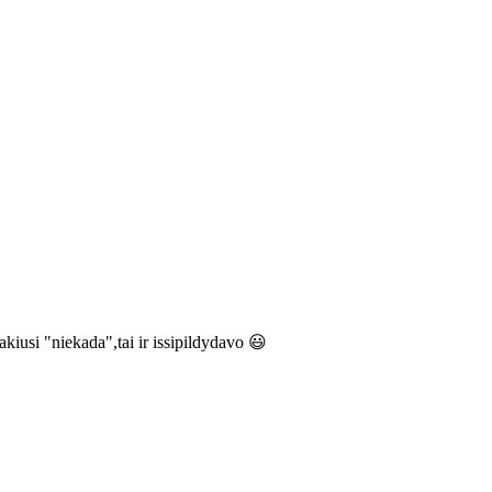
kiusi "niekada",tai ir issipildydavo 😃