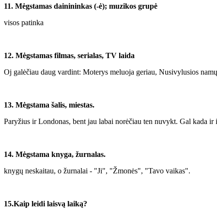
11. Mėgstamas dainininkas (-ė); muzikos grupė
visos patinka
12. Mėgstamas filmas, serialas, TV laida
Oj galėčiau daug vardint: Moterys meluoja geriau, Nusivylusios namų 
13. Mėgstama šalis, miestas.
Paryžius ir Londonas, bent jau labai norėčiau ten nuvykt. Gal kada ir iš
14. Mėgstama knyga, žurnalas.
knygų neskaitau, o žurnalai - "Ji", "Žmonės", "Tavo vaikas".
15.Kaip leidi laisvą laiką?