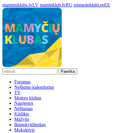
maminuklubs.lv
LV
maminklub.lv
RU
emmedeklubi.ee
EE
Paieška
Forumas
Nėštumo kalendorius
TV
Moterų klubas
Naujienos
Nėštumas
Kūdikis
Mažylis
Ikimokyklinukas
Moksleivis