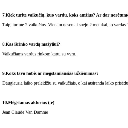
7.Kiek turite vaikučių, kuo vardu, koks amžius? Ar dar norėtumė
Taip, turime 2 vaikučius. Vienam neseniai suejo 2 metukai, jo vardas T
8.Kas išrinko vardą mažyliui?
Vaikučiams vardus rinkom kartu su vyru.
9.Koks tavo hobis ar mėgstamiausias užsiėmimas?
Daugiausia laiko praleidžiu su vaikučiais, o kai atsiranda laiko prisėd
10.Mėgstamas aktorius (-ė)
Jean Claude Van Damme