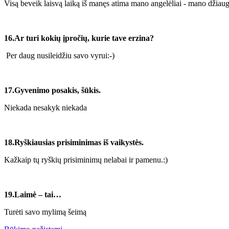
Visą beveik laisvą laiką iš manęs atima mano angelėliai - mano džiau
16.Ar turi kokių įpročių, kurie tave erzina?
Per daug nusileidžiu savo vyrui:-)
17.Gyvenimo posakis, šūkis.
Niekada nesakyk niekada
18.Ryškiausias prisiminimas iš vaikystės.
Kažkaip tų ryškių prisiminimų nelabai ir pamenu.:)
19.Laimė – tai…
Turėti savo mylimą šeimą