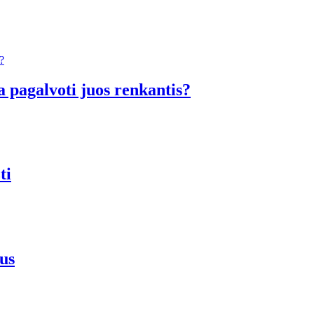
a pagalvoti juos renkantis?
ti
us