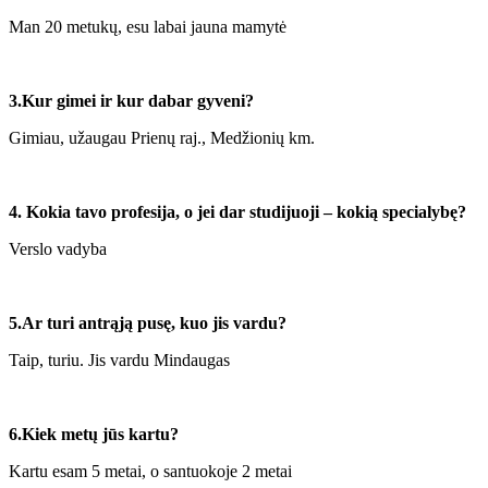
Man 20 metukų, esu labai jauna mamytė
3.Kur gimei ir kur dabar gyveni?
Gimiau, užaugau Prienų raj., Medžionių km.
4. Kokia tavo profesija, o jei dar studijuoji – kokią specialybę?
Verslo vadyba
5.Ar turi antrąją pusę, kuo jis vardu?
Taip, turiu. Jis vardu Mindaugas
6.Kiek metų jūs kartu?
Kartu esam 5 metai, o santuokoje 2 metai