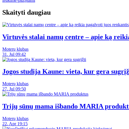
Būkime-pažįstami
Skaityti daugiau
Virtuvės stalai namų centre – apie ką reiki
Moterų klubas
31. Jul 09:42
Jogos studija Kaune: vieta, kur gera sugrįž
Moterų klubas
27. Jul 09:50
Trijų sūnų mama išbando MARIA produkt
Moterų klubas
22. Apr 19:15