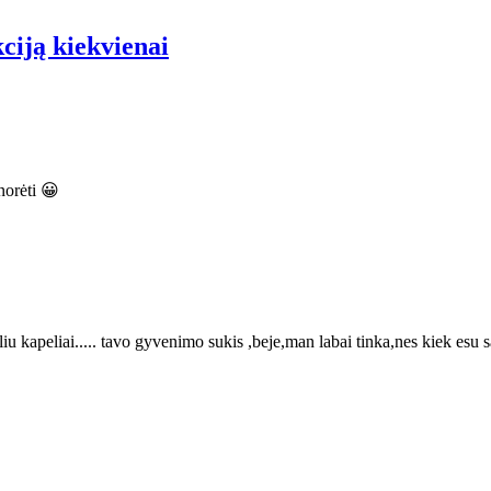
iją kiekvienai
 norėti 😀
kapeliai..... tavo gyvenimo sukis ,beje,man labai tinka,nes kiek esu sa