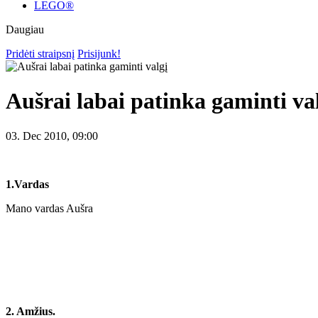
LEGO®
Daugiau
Pridėti straipsnį
Prisijunk!
Aušrai labai patinka gaminti va
03. Dec 2010, 09:00
1.Vardas
Mano vardas Aušra
2. Amžius.