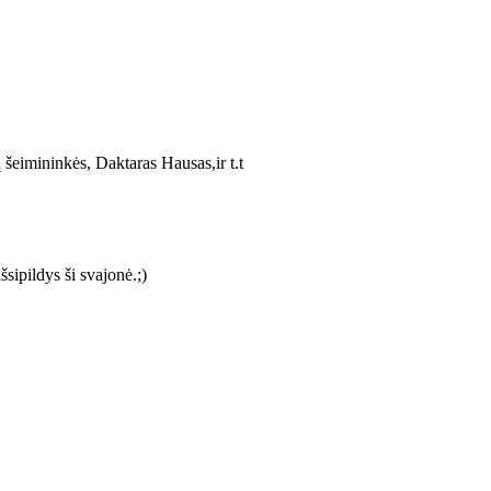
šeimininkės, Daktaras Hausas,ir t.t
sipildys ši svajonė.;)