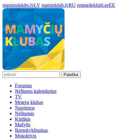
maminuklubs.lv
LV
maminklub.lv
RU
emmedeklubi.ee
EE
Paieška
Forumas
Nėštumo kalendorius
TV
Moterų klubas
Naujienos
Nėštumas
Kūdikis
Mažylis
Ikimokyklinukas
Moksleivis