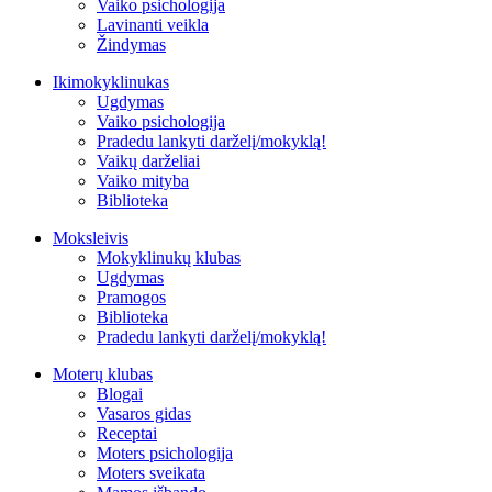
Vaiko psichologija
Lavinanti veikla
Žindymas
Ikimokyklinukas
Ugdymas
Vaiko psichologija
Pradedu lankyti darželį/mokyklą!
Vaikų darželiai
Vaiko mityba
Biblioteka
Moksleivis
Mokyklinukų klubas
Ugdymas
Pramogos
Biblioteka
Pradedu lankyti darželį/mokyklą!
Moterų klubas
Blogai
Vasaros gidas
Receptai
Moters psichologija
Moters sveikata