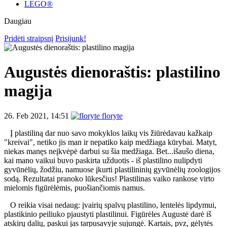
LEGO®
Daugiau
Pridėti straipsnį
Prisijunk!
Augustės dienoraštis: plastilino
magija
26. Feb 2021, 14:51
floryte
Į plastiliną dar nuo savo mokyklos laikų vis žiūrėdavau kažkaip
"kreivai", netiko jis man ir nepatiko kaip medžiaga kūrybai. Matyt,
niekas manęs neįkvėpė darbui su šia medžiaga. Bet...išaušo diena,
kai mano vaikui buvo paskirta užduotis - iš plastilino nulipdyti
gyvūnėlių, žodžiu, namuose įkurti plastilininių gyvūnėlių zoologijos
sodą. Rezultatai pranoko lūkesčius! Plastilinas vaiko rankose virto
mielomis figūrėlėmis, puošiančiomis namus.
O reikia visai nedaug: įvairių spalvų plastilino, lentelės lipdymui,
plastikinio peiliuko pjaustyti plastilinui. Figūrėles Augustė darė iš
atskirų dalių, paskui jas tarpusavyje sujungė. Kartais, pvz, gėlytės