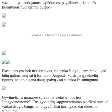
vazonui - panaudojamos papildomos, pagalbinės priemonės
(ksmštukas nuo gėrimo butelio).
Straipsnis tęsiamas po reklamos
Plastilinas yra šiek tiek kietokas, tad tenka šildyti jį tarp rankų, kad
būtų galima lengvai jį formuoti. Augustė, kurdama gyvūnėlių
figūras, naudojo gana daug spalvų - tai suteikia žaismingumo.
Gyvūnėliams namuose suradome vietas ir juos ten
"apgyvendinome". Tos gyvūnėlių apgyvendinimo paieškos suteikė
vaikui daug džiaugsmo, o gyvūnėliai tarsi įgavo dar didesnio
subtilumo.