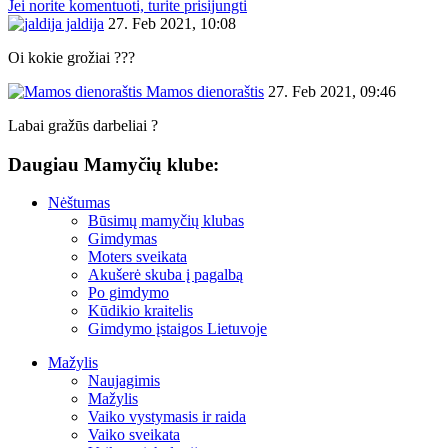
Jei norite komentuoti, turite prisijungti
jaldija
27. Feb 2021, 10:08
Oi kokie grožiai ???
Mamos dienoraštis
27. Feb 2021, 09:46
Labai gražūs darbeliai ?
Daugiau Mamyčių klube:
Nėštumas
Būsimų mamyčių klubas
Gimdymas
Moters sveikata
Akušerė skuba į pagalbą
Po gimdymo
Kūdikio kraitelis
Gimdymo įstaigos Lietuvoje
Mažylis
Naujagimis
Mažylis
Vaiko vystymasis ir raida
Vaiko sveikata