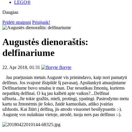
LEGO®
Daugiau
Pridėti straipsnį
Prisijunk!
Augustės dienoraštis:
delfinariume
22. Apr 2018, 01:31
floryte
Jau praėjusiais metais Augustė vis primindavo, kaip nori pamatyti
delfinus. Jos svajonė išsipildė šį pavasarį. Apsilankyti atnaujintame
Delfinariume buvo smalsu ir man. Dar nesutikau žmonių, kuriems
nepatiktų delfinai. O ką jau kalbėti apie vaikus?...Delfinai
užburia...Jie tokie gražūs, mieli, protingi, ypatingi. Pasirodymo metu
kartu su žmonėmis jie šoko, žaidė kamuoliais, atliko įvairias
užduotis. Kai žiūri į delfiną, jis atrodo visuomet besišypsantis :-).
Augustę vos nulaikiau vietoje, atrodė, tuoja ners pas delfinus :-).