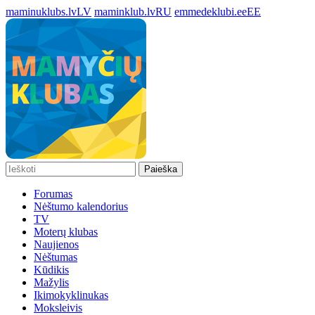
maminuklubs.lv
LV
maminklub.lv
RU
emmedeklubi.ee
EE
Paieška
Forumas
Nėštumo kalendorius
TV
Moterų klubas
Naujienos
Nėštumas
Kūdikis
Mažylis
Ikimokyklinukas
Moksleivis