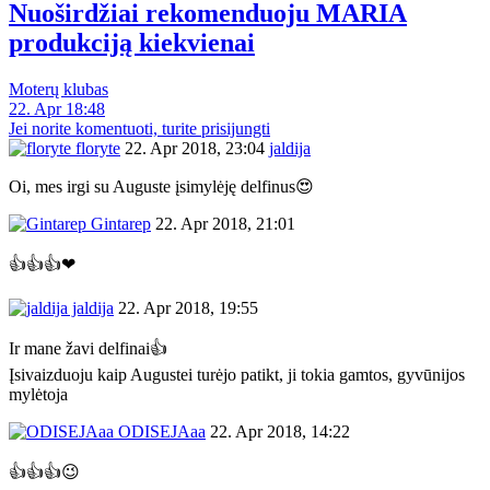
Nuoširdžiai rekomenduoju MARIA
produkciją kiekvienai
Moterų klubas
22. Apr 18:48
Jei norite komentuoti, turite prisijungti
floryte
22. Apr 2018, 23:04
jaldija
Oi, mes irgi su Auguste įsimylėję delfinus😍
Gintarep
22. Apr 2018, 21:01
👍👍👍❤
jaldija
22. Apr 2018, 19:55
Ir mane žavi delfinai👍
Įsivaizduoju kaip Augustei turėjo patikt, ji tokia gamtos, gyvūnijos
mylėtoja
ODISEJAaa
22. Apr 2018, 14:22
👍👍👍😉