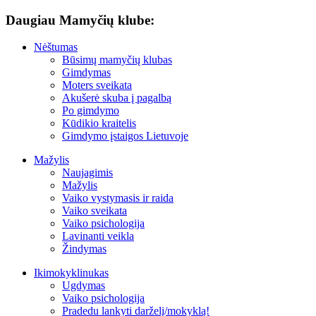
Daugiau Mamyčių klube:
Nėštumas
Būsimų mamyčių klubas
Gimdymas
Moters sveikata
Akušerė skuba į pagalbą
Po gimdymo
Kūdikio kraitelis
Gimdymo įstaigos Lietuvoje
Mažylis
Naujagimis
Mažylis
Vaiko vystymasis ir raida
Vaiko sveikata
Vaiko psichologija
Lavinanti veikla
Žindymas
Ikimokyklinukas
Ugdymas
Vaiko psichologija
Pradedu lankyti darželį/mokyklą!