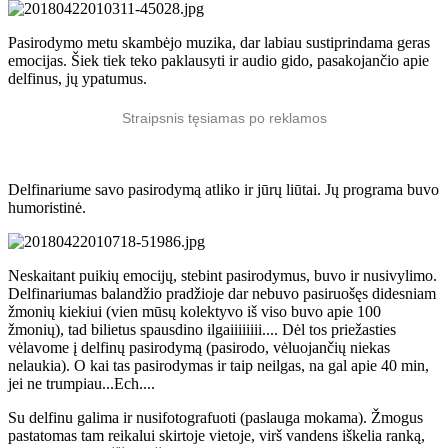
Pasirodymo metu skambėjo muzika, dar labiau sustiprindama geras
emocijas. Šiek tiek teko paklausyti ir audio gido, pasakojančio apie
delfinus, jų ypatumus.
Straipsnis tęsiamas po reklamos
Delfinariume savo pasirodymą atliko ir jūrų liūtai. Jų programa buvo
humoristinė.
Neskaitant puikių emocijų, stebint pasirodymus, buvo ir nusivylimo.
Delfinariumas balandžio pradžioje dar nebuvo pasiruošęs didesniam
žmonių kiekiui (vien mūsų kolektyvo iš viso buvo apie 100
žmonių), tad bilietus spausdino ilgaiiiiiiii.... Dėl tos priežasties
vėlavome į delfinų pasirodymą (pasirodo, vėluojančių niekas
nelaukia). O kai tas pasirodymas ir taip neilgas, na gal apie 40 min,
jei ne trumpiau...Ech....
Su delfinu galima ir nusifotografuoti (paslauga mokama). Žmogus
pastatomas tam reikalui skirtoje vietoje, virš vandens iškelia ranką,