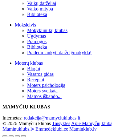
Vaikų darželiai
Vaiko mityba
Biblioteka
Moksleivis
Mokyklinukų klubas
Ugdymas
Pramogos
Biblioteka
Pradedu lankyti darželį/mokyklą!
Moterų klubas
Blogai
Vasaros gidas
Receptai
Moters psichologija
Moters sveikata
Mamos išbando...
MAMYČIŲ KLUBAS
Internetas:
redakcija@mamyciuklubas.lt
© 2026 Mamyčių klubas
Taisyklės
Apie Mamyčių klubą
Maminuklubs.lv
Emmedeklubi.ee
Maminklub.lv