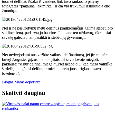
tuomet delfinas iššoka iš vandens link tavo rankos, o patyręs
fotografas "pagauna" akimirką...Ir čia yra trūkumų: išsirikiuoja eilė
žmonių...
Net ir ne pasirodymų metu delfinus plaukiojančius galima stebėti pro
stiklinę sieną, padarytą jų baseine. Jei mane ten uždarytų, tikriausiai
savaitę galėčiau ten pasilikti ir stebėti jų gyvenimą...
Net nedvejodami nusivežkite vaikus į delfinariumą, jei jie ten nėra
buvę! Augustė, grįžusi namo, įsitaisiusi savo lovoje miegoti,
paklausė: "o kur delfinai miega?"..Net neabejoju, kad maža vaikiška
širdelė jau ilgėjosi delfinų ir mielai norėtų juos priglausti savo
lovelėje :-).
Blogas
Mama-reporterė
Skaityti daugiau