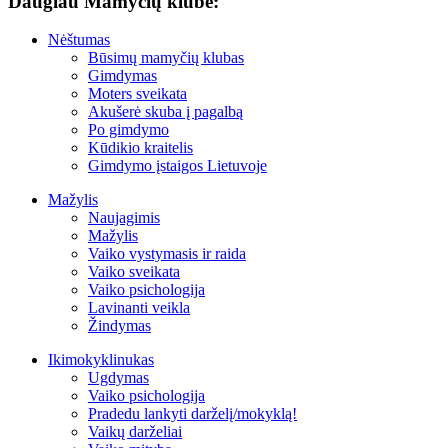
Daugiau Mamyčių klube:
Nėštumas
Būsimų mamyčių klubas
Gimdymas
Moters sveikata
Akušerė skuba į pagalbą
Po gimdymo
Kūdikio kraitelis
Gimdymo įstaigos Lietuvoje
Mažylis
Naujagimis
Mažylis
Vaiko vystymasis ir raida
Vaiko sveikata
Vaiko psichologija
Lavinanti veikla
Žindymas
Ikimokyklinukas
Ugdymas
Vaiko psichologija
Pradedu lankyti darželį/mokyklą!
Vaikų darželiai