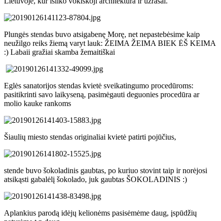
Lietuvoje, kur išliko vokiškoji architektūra ir užrašai.
Plungės stendas buvo atsigabenę Morę, net nepastebėsime kaip
neužilgo reiks žiemą varyt lauk: ŽEIMA ŽEIMA BIEK ĖŠ KEIMA
:) Labaii gražiai skamba žemaitiškai
Eglės sanatorijos stendas kvietė sveikatingumo procedūroms:
pasitikrinti savo laikyseną, pasimėgauti deguonies procedūra ar
molio kauke rankoms
Šiaulių miesto stendas originaliai kvietė patirti pojūčius,
stende buvo šokoladinis gaubtas, po kuriuo stovint taip ir norėjosi
atsikąsti gabalėlį šokolado, juk gaubtas ŠOKOLADINIS :)
Aplankius parodą idėjų kelionėms pasisėmėme daug, įspūdžių