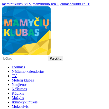
maminuklubs.lv
LV
maminklub.lv
RU
emmedeklubi.ee
EE
Paieška
Forumas
Nėštumo kalendorius
TV
Moterų klubas
Naujienos
Nėštumas
Kūdikis
Mažylis
Ikimokyklinukas
Moksleivis