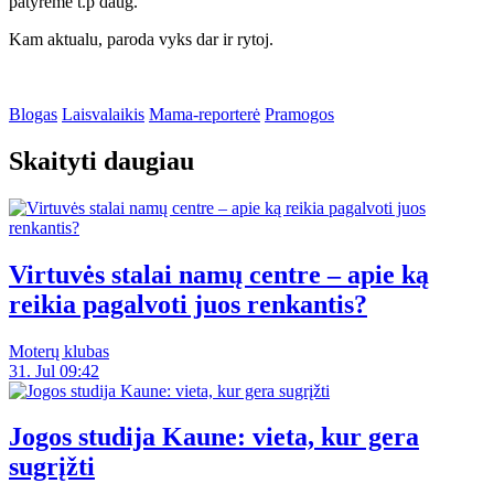
patyrėme t.p daug.
Kam aktualu, paroda vyks dar ir rytoj.
Blogas
Laisvalaikis
Mama-reporterė
Pramogos
Skaityti daugiau
Virtuvės stalai namų centre – apie ką
reikia pagalvoti juos renkantis?
Moterų klubas
31. Jul 09:42
Jogos studija Kaune: vieta, kur gera
sugrįžti