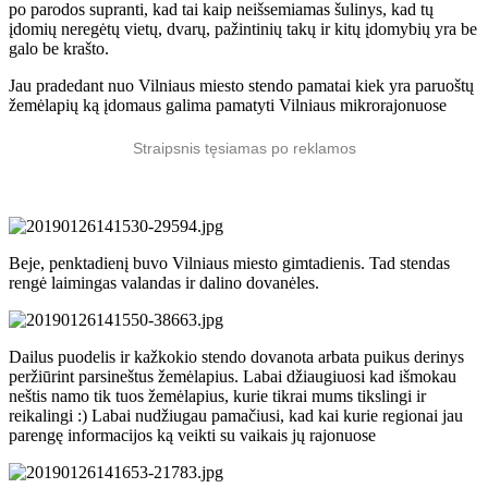
po parodos supranti, kad tai kaip neišsemiamas šulinys, kad tų
įdomių neregėtų vietų, dvarų, pažintinių takų ir kitų įdomybių yra be
galo be krašto.
Jau pradedant nuo Vilniaus miesto stendo pamatai kiek yra paruoštų
žemėlapių ką įdomaus galima pamatyti Vilniaus mikrorajonuose
Straipsnis tęsiamas po reklamos
Beje, penktadienį buvo Vilniaus miesto gimtadienis. Tad stendas
rengė laimingas valandas ir dalino dovanėles.
Dailus puodelis ir kažkokio stendo dovanota arbata puikus derinys
peržiūrint parsineštus žemėlapius. Labai džiaugiuosi kad išmokau
neštis namo tik tuos žemėlapius, kurie tikrai mums tikslingi ir
reikalingi :) Labai nudžiugau pamačiusi, kad kai kurie regionai jau
parengę informacijos ką veikti su vaikais jų rajonuose