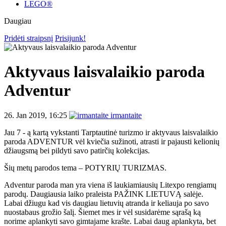
LEGO®
Daugiau
Pridėti straipsnį
Prisijunk!
Aktyvaus laisvalaikio paroda
Adventur
26. Jan 2019, 16:25
irmantaite
Jau 7 - ą kartą vykstanti Tarptautinė turizmo ir aktyvaus laisvalaikio
paroda ADVENTUR vėl kviečia sužinoti, atrasti ir pajausti kelionių
džiaugsmą bei pildyti savo patirčių kolekcijas.
Šių metų parodos tema – POTYRIŲ TURIZMAS.
Adventur paroda man yra viena iš laukiamiausių Litexpo rengiamų
parodų. Daugiausia laiko praleista PAŽINK LIETUVĄ salėje.
Labai džiugu kad vis daugiau lietuvių atranda ir keliauja po savo
nuostabaus grožio šalį. Šiemet mes ir vėl susidarėme sąrašą ką
norime aplankyti savo gimtajame krašte. Labai daug aplankyta, bet