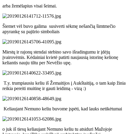
arba žemėlapius visai šeimai.
Šiemet vėl buvo galima susiverti sėkmę nešančią šimtmečio
apyrankę su pajūrio simboliais
Miestų ir rajonų stendai stebino savo išradingumu ir įdėjų
įvairovėmis. Kėdainiai kvietė patirti naujausią istorinę kelionę
keliantis nauju tiltu per Nevėžio upę.
T.y. trumpiausiu keliu iš Žemaitijos į Aukštaitiją, o tam kaip žinia
reikia pereiti muitinę ir gauti leidimą - vizą :)
Keliaujant Nemuno keliu buvome įspėti, kad lauks netikėtumai
o juk iš tiesų keliaujant Nemuno keliu tu atsiduri Mažojoje