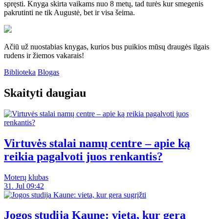
spręsti. Knyga skirta vaikams nuo 8 metų, tad turės kur smegenis
pakrutinti ne tik Augustė, bet ir visa šeima.
Ačiū už nuostabias knygas, kurios bus puikios mūsų draugės ilgais
rudens ir žiemos vakarais!
Biblioteka
Blogas
Skaityti daugiau
Virtuvės stalai namų centre – apie ką
reikia pagalvoti juos renkantis?
Moterų klubas
31. Jul 09:42
Jogos studija Kaune: vieta, kur gera