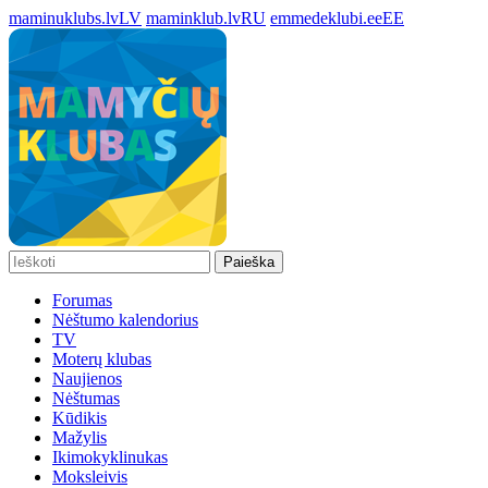
maminuklubs.lv
LV
maminklub.lv
RU
emmedeklubi.ee
EE
Paieška
Forumas
Nėštumo kalendorius
TV
Moterų klubas
Naujienos
Nėštumas
Kūdikis
Mažylis
Ikimokyklinukas
Moksleivis