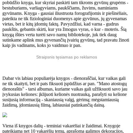
pobūdžio knyga, kur skyriai paskirti tam tikroms gyvūnų grupėms -
bestuburiams, varliagyviams, paukščiams, žuvims, naminiams
gyvūnams. Knyga - gausiai iliustruota forografijomis ir piešinėliais,
pateikta ne tik fiziologiniai duomenys apie gyvūnus, jų gyvenamas
vietas, bet ir kitų įdomių faktų. Pavyzdžiui, kad varna - gudrus
paukštis, gebantis skirti, kur yra žmogus vyras, o kur - moteris. Šią
knygą išties verta turėti savo namų bibliotekoje, juk tiek daug
sutinkame aplink mus gyvenančių įvairių gyvūnų, tad pravatu žinoti
kaip jis vadinams, koks jo vaidmuo ir pan.
Straipsnis tęsiamas po reklamos
Dabar vis labiau populiarėja knygos - dienoraščiai, kur vaikas gali
ne tik skaityti, bet ir pats fiksuoti įspūdžius ar pan. "Mano atostogų
dienoraštis" - tarsi albumas, kuriame vaikas gali užfiksuoti savo jau
įvykusias keliones: įklijuoti kelionės nuotrauką, parašyti su kelione
susijusią informaciją - skaniausią valgį, gėrimą; mėgstamiausią
žaidimą, įdomiausią filmą, labiausiai patinkančią dainą.
Viena iš knygos dalių - teminiai vakarėliai ir žaidimai. Knygoje
pateikiama net 10 vakarėlių temų, aprašoma galimos dekoracijos,