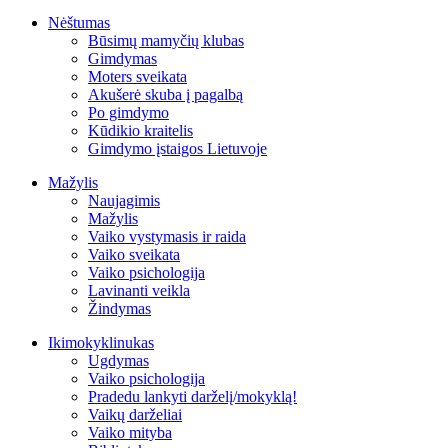
Nėštumas
Būsimų mamyčių klubas
Gimdymas
Moters sveikata
Akušerė skuba į pagalbą
Po gimdymo
Kūdikio kraitelis
Gimdymo įstaigos Lietuvoje
Mažylis
Naujagimis
Mažylis
Vaiko vystymasis ir raida
Vaiko sveikata
Vaiko psichologija
Lavinanti veikla
Žindymas
Ikimokyklinukas
Ugdymas
Vaiko psichologija
Pradedu lankyti darželį/mokyklą!
Vaikų darželiai
Vaiko mityba