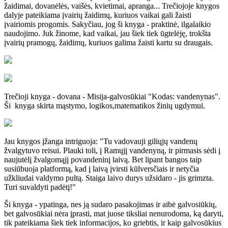
žaidimai, dovanėlės, vaišės, kvietimai, apranga... Trečiojoje knygos
dalyje pateikiama įvairių žaidimų, kuriuos vaikai gali žaisti
įvairiomis progomis. Sakyčiau, jog ši knyga - praktinė, ilgalaikio
naudojimo. Juk žinome, kad vaikai, jau šiek tiek ūgtelėję, trokšta
įvairių pramogų, žaidimų, kuriuos galima žaisti kartu su draugais.
Trečioji knyga - dovana - Misija-galvosūkiai "Kodas: vandenynas".
Ši knyga skirta mąstymo, logikos,matematikos žinių ugdymui.
Jau knygos įžanga intriguoja: "Tu vadovauji giliųjų vandenų
žvalgytuvo reisui. Plauki toli, į Ramųjį vandenyną, ir pirmasis sėdi į
naujutėlį žvalgomąjį povandeninį laivą. Bet lipant bangos taip
susiūbuoja platformą, kad į laivą įvirsti kūlversčiais ir netyčia
užkliudai valdymo pultą. Staiga laivo durys užsidaro - jis grimzta.
Turi suvaldyti padėtį!"
Ši knyga - ypatinga, nes ją sudaro pasakojimas ir aibė galvosiūkių,
bet galvosūkiai nėra įprasti, mat juose tiksliai nenurodoma, ką daryti,
tik pateikiama šiek tiek informacijos, ko griebtis, ir kaip galvosūkius