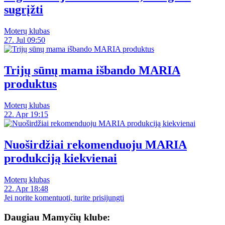
sugrįžti
Moterų klubas
27. Jul 09:50
Trijų sūnų mama išbando MARIA
produktus
Moterų klubas
22. Apr 19:15
Nuoširdžiai rekomenduoju MARIA
produkciją kiekvienai
Moterų klubas
22. Apr 18:48
Jei norite komentuoti, turite prisijungti
Daugiau Mamyčių klube: