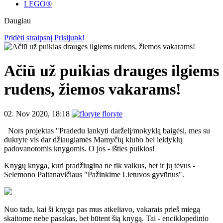
LEGO®
Daugiau
Pridėti straipsnį
Prisijunk!
Ačiū už puikias drauges ilgiems
rudens, žiemos vakarams!
02. Nov 2020, 18:18
floryte
Nors projektas "Pradedu lankyti darželį/mokyklą baigėsi, mes su
dukryte vis dar džiaugiamės Mamyčių klubo bei leidyklų
padovanotomis knygomis. O jos - išties puikios!
Knygų knyga, kuri pradžiugina ne tik vaikus, bet ir jų tėvus -
Selemono Paltanavičiaus "Pažinkime Lietuvos gyvūnus".
Nuo tada, kai ši knyga pas mus atkeliavo, vakarais prieš miegą
skaitome nebe pasakas, bet būtent šią knygą. Tai - enciklopedinio