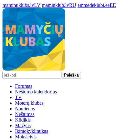
maminuklubs.lv
LV
maminklub.lv
RU
emmedeklubi.ee
EE
Paieška
Forumas
Nėštumo kalendorius
TV
Moterų klubas
Naujienos
Nėštumas
Kūdikis
Mažylis
Ikimokyklinukas
Moksleivis