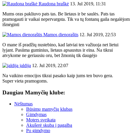
Raudona braškė
13. Jul 2019, 11:31
Mums oras pakliuvo pats tas. Be lietaus ir be saulės. Pats tas
pramogauti ir vaikai nepervargsta. Tik va tų fontanų gaila negalėjom
išmėginti
Mamos dienoraštis
12. Jul 2019, 22:53
O mane iš pradžių nustebino, kad latviai ten važiuoja net lietui
lyjant. Pasiima guminius, lietaus apsaustus ir eina. Na tikrai
atvykome ne geriausiu oru, bet žmonių tik daugėjo
jaldija
12. Jul 2019, 22:07
Na vaikino emocijos tikrai pasako kaip jums ten buvo gera.
Super vieta pramogoms.
Daugiau Mamyčių klube:
Nėštumas
Būsimų mamyčių klubas
Gimdymas
Moters sveikata
Akušerė skuba į pagalbą
Po gimdymo