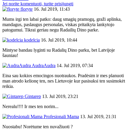
Jei norite komentuoti, turite prisijungti
floryte
16. Jul 2019, 11:43
Mums irgi ten labai patko: daug smagių pramogų, graži aplinka,
mandagus, paslaugus personalas, viskas pritaikyta lankytojo
patogumui. Tikrai geriau negu Radailių Dino parke.
kodelcia
16. Jul 2019, 10:44
Mintyse bandau lyginti su Radalių Dino parku, bet Latvijoje
šauniau!
AudraAudra
14. Jul 2019, 07:34
Eina sau kokios emocingos nuotraukos. Pradėsim ir mes planuoti
man atrodo kelionę ten, nes Lietuvoje kur pasisuksi ten susimokėt
reikia.
Gintarep
13. Jul 2019, 23:21
Nerealu!!!! Ir mes ten norim...
Profesionali Mama
13. Jul 2019, 21:31
Nuostabu! Norėtume ten nuvažiuoti ?