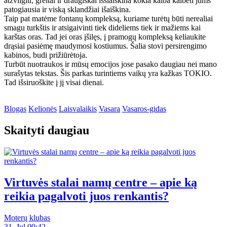
atžvilgiu, greitai ir draugiškai išsiaiškina kokia kalba kalbėti jums
patogiausia ir viską sklandžiai išaiškina.
Taip pat matėme fontanų kompleksą, kuriame turėtų būti nerealiai
smagu turkštis ir atsigaivinti tiek dideliems tiek ir mažiems kai
karštas oras. Tad jei oras įšilęs, į pramogų kompleksą keliaukite
drąsiai pasiėmę maudymosi kostiumus. Šalia stovi persirengimo
kabinos, budi prižiūrėtoja.
Turbūt nuotraukos ir mūsų emocijos jose pasako daugiau nei mano
surašytas tekstas. Šis parkas turintiems vaikų yra kažkas TOKIO.
Tad išsiruoškite į jį visai dienai.
Blogas
Kelionės
Laisvalaikis
Vasara
Vasaros-gidas
Skaityti daugiau
Virtuvės stalai namų centre – apie ką
reikia pagalvoti juos renkantis?
Moterų klubas
31. Jul 09:42