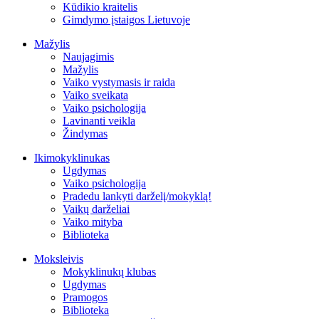
Kūdikio kraitelis
Gimdymo įstaigos Lietuvoje
Mažylis
Naujagimis
Mažylis
Vaiko vystymasis ir raida
Vaiko sveikata
Vaiko psichologija
Lavinanti veikla
Žindymas
Ikimokyklinukas
Ugdymas
Vaiko psichologija
Pradedu lankyti darželį/mokyklą!
Vaikų darželiai
Vaiko mityba
Biblioteka
Moksleivis
Mokyklinukų klubas
Ugdymas
Pramogos
Biblioteka