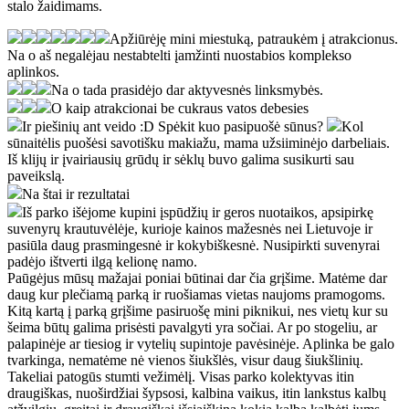
stalo žaidimams.
Apžiūrėję mini miestuką, patraukėm į atrakcionus.
Na o aš negalėjau nestabtelti įamžinti nuostabios komplekso
aplinkos.
Na o tada prasidėjo dar aktyvesnės linksmybės.
O kaip atrakcionai be cukraus vatos debesies
Ir piešinių ant veido :D Spėkit kuo pasipuošė sūnus?
Kol
sūnaitėlis puošėsi savotišku makiažu, mama užsiiminėjo darbeliais.
Iš klijų ir įvairiausių grūdų ir sėklų buvo galima susikurti sau
paveikslą.
Na štai ir rezultatai
Iš parko išėjome kupini įspūdžių ir geros nuotaikos, apsipirkę
suvenyrų krautuvėlėje, kurioje kainos mažesnės nei Lietuvoje ir
pasiūla daug prasmingesnė ir kokybiškesnė. Nusipirkti suvenyrai
padėjo ištverti ilgą kelionę namo.
Paūgėjus mūsų mažajai poniai būtinai dar čia grįšime. Matėme dar
daug kur plečiamą parką ir ruošiamas vietas naujoms pramogoms.
Kitą kartą į parką grįšime pasiruošę mini piknikui, nes vietų kur su
šeima būtų galima prisėsti pavalgyti yra sočiai. Ar po stogeliu, ar
palapinėje ar tiesiog ir vytelių supintoje pavėsinėje. Aplinka be galo
tvarkinga, nematėme nė vienos šiukšlės, visur daug šiukšlinių.
Takeliai patogūs stumti vežimėlį. Visas parko kolektyvas itin
draugiškas, nuoširdžiai šypsosi, kalbina vaikus, itin lankstus kalbų