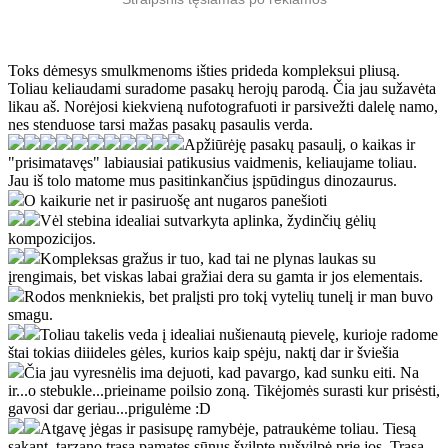
Toks dėmesys smulkmenoms išties prideda kompleksui pliusą.
Toliau keliaudami suradome pasakų herojų parodą. Čia jau sužavėta
likau aš. Norėjosi kiekvieną nufotografuoti ir parsivežti dalelę namo,
nes stenduose tarsi mažas pasakų pasaulis verda.
Apžiūrėję pasakų pasaulį, o kaikas ir
"prisimatavęs" labiausiai patikusius vaidmenis, keliaujame toliau.
Jau iš tolo matome mus pasitinkančius įspūdingus dinozaurus.
O kaikurie net ir pasiruošę ant nugaros panešioti
Vėl stebina idealiai sutvarkyta aplinka, žydinčių gėlių
kompozicijos.
Kompleksas gražus ir tuo, kad tai ne plynas laukas su
įrengimais, bet viskas labai gražiai dera su gamta ir jos elementais.
Rodos menkniekis, bet pralįsti pro tokį vytelių tunelį ir man buvo
smagu.
Toliau takelis veda į idealiai nušienautą pievelę, kurioje radome
štai tokias diiideles gėles, kurios kaip spėju, naktį dar ir šviešia
Čia jau vyresnėlis ima dejuoti, kad pavargo, kad sunku eiti. Na
ir...o stebukle...prieiname poilsio zoną. Tikėjomės surasti kur prisėsti,
gavosi dar geriau...prigulėme :D
Atgavę jėgas ir pasisupę ramybėje, patraukėme toliau. Tiesą
sakant, tarzano trąsą pamatęs sūnus švilpte nušvilpė prie jos. Trąsa