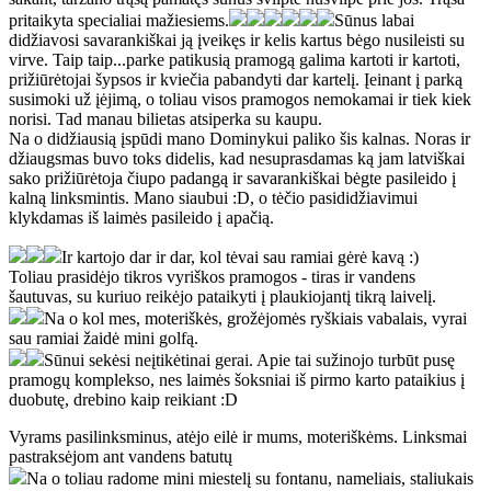
pritaikyta specialiai mažiesiems.
Sūnus labai
didžiavosi savarankiškai ją įveikęs ir kelis kartus bėgo nusileisti su
virve. Taip taip...parke patikusią pramogą galima kartoti ir kartoti,
prižiūrėtojai šypsos ir kviečia pabandyti dar kartelį. Įeinant į parką
susimoki už įėjimą, o toliau visos pramogos nemokamai ir tiek kiek
norisi. Tad manau bilietas atsiperka su kaupu.
Na o didžiausią įspūdi mano Dominykui paliko šis kalnas. Noras ir
džiaugsmas buvo toks didelis, kad nesuprasdamas ką jam latviškai
sako prižiūrėtoja čiupo padangą ir savarankiškai bėgte pasileido į
kalną linksmintis. Mano siaubui :D, o tėčio pasididžiavimui
klykdamas iš laimės pasileido į apačią.
Ir kartojo dar ir dar, kol tėvai sau ramiai gėrė kavą :)
Toliau prasidėjo tikros vyriškos pramogos - tiras ir vandens
šautuvas, su kuriuo reikėjo pataikyti į plaukiojantį tikrą laivelį.
Na o kol mes, moteriškės, grožėjomės ryškiais vabalais, vyrai
sau ramiai žaidė mini golfą.
Sūnui sekėsi neįtikėtinai gerai. Apie tai sužinojo turbūt pusę
pramogų komplekso, nes laimės šoksniai iš pirmo karto pataikius į
duobutę, drebino kaip reikiant :D
Vyrams pasilinksminus, atėjo eilė ir mums, moteriškėms. Linksmai
pastraksėjom ant vandens batutų
Na o toliau radome mini miestelį su fontanu, nameliais, staliukais