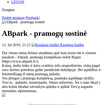
LEGO®
Daugiau
Pridėti straipsnį
Prisijunk!
ABpark - pramogų sostinė
12. Jul 2019, 21:22
Raudona braškė
Dar vienas mūsų šeimos atradimas apie kurį norisi eiti ir visiems
pasakoti - Abpark, pramogų kompleksas netoli Rygos
(https://www.abpark.lv/).
Kainų, darbo laiko ir kitos svarbios info neaprašinėsiu, viską pagal
savo šeimos poreikius galite pasitikrinti tinklalpyje. Bet įspūdžius ir
fotomedžiagą iš mūsų pramogų pažadu.
Vos įžengus į pramogų kompleksą, pasitinka įspūdingo dydžio
Trex'as - judantis, riaumojantis. Sūnus sužavėtas. Na o man iškart į
akis krinta idealiai sutvarkyta aplinka ir aplink Trex'ą augantis
nuostabus alpinariumas.
Straipsnis tęsiamas po reklamos