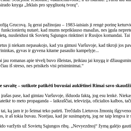
tsirado knyga „Irklais pro spygliuotą tvorą“.
fiją Grucovą. Ją gerai pažinojau – 1983-iaisiais ji rengė porinę keturvie
 iš funkcionierių nutarė, kad mums nepriklauso masažas, nes įgula nepre
etą, nusileidusi tik Sovietų Sąjungos rinktinei ir Rusijos komandai. T
s metus ji niekam nepasakojo, kad yra gimusi Varšuvoje, kad tikroji jos
arininkas, gyvas ir gyvena kitame pasaulio kampelyje...
 jau romanas apie tėvelį buvo išleistas, įteikiau jai knygą ir džiaugsmin
čiau iš streso, nes prisikels visi prisiminimai.“
 ne savaitę – sutikote patikėti buvusiai auklėtinei Rimai savo skaud
en įrašas pase, kad gimiau Varšuvoje, išduoda faktą, jog esu lenkė. Nieka
eikė to meto propaganda – laikraščiai, televizija, oficialios kalbos, ta
ai, ką jam ir jo šeimai teko patirti. Trečdalis Lietuvos žmonių išgyven
 ir aš tokia buvau. Norėjau, kad jie susimąstytų, jog ne taip lengva ir 
ido varžytis už Sovietų Sąjungos ribų. „Nevyezdnoj“ žymą galėjo gauti ti