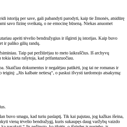
 istoriją per save, gali pabandyti parodyti, kaip tie žmonės, atsidūrę
indami savo fizinę sveikatą, o ne emocinę būseną. Niekas anuomet
ariau apeiti tėvelio bendražygius ir išgirsti jų istorijas. Kaip buvo
t ir paliko gilių randų.
miniau. Taip pat peržiūrėjau to meto laikraščius. Iš archyvų
 tokia kieta rašytoja, kad prifantazuočiau.
. Skaičiau dokumentus ir negalėjau patikėti, jog tai ne romanas ir
teiginį: „Jūs kalbate netiesą“, o paskui išvysti tardomojo atsakymą:
lus.
an buvo smagu, kad turiu paslaptį. Tik kai pajutau, jog kažkas išeina,
lankyti vieną tėvelio bendražygį, kuris sukaupęs daug varžybų vaizdo
ą pasakyti.“ Jis nežinojo, ko tikėtis, o išgirdęs ir nustebo, ir