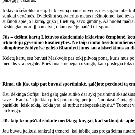
pabėgę į Vakarus.
Irklavau šešiolika metų. Į irklavimą mama nuvedė, nes sirgau tuberkulio
sunkiai vertėmės. Dvidešimt septynerius metus nežinojome, kad tėvas
sužinoti apie jo likimą, grįžo į Lietuvą, savo gimtinę. Aš nuolat mačia
užsidegiau noru jį pamatyti, o tam galėjo padėti tik sportas.
Jūs – dešimt kartų Lietuvos akademinio irklavimo čempionė, ket
irkluotojų gyvenimo kasdienybės. Ne taip rimtai besidomintiems 
olimpinėse žaidynėse galėjo išbandyti jums jau atsisveikinus su di
Keletą kartų esu buvusi Maskvoje pas tokį pilvotą poną, kuris mus po vi
medalis yra pergalė. Prieš finalą nebegali užmigti, kaip prislegia toks 
Rima, tik jūs, taip pat buvusi sportininkė, galėjote perduoti tą emo
Esu dėkinga Sofijai, kad galų gale sutiko dar sykį prisiminti skaudžius 
save... Rankraštį įteikiau prieš porą metų, per jos aštuoniasdešimtą 
pasitikiu, leisk tokią, kokia yra, aš turbūt nebeperskaitysiu.“ Tuomet 
jai knygą.
Jūs taip kruopščiai rinkote medžiagą knygai, kad sužinojote apie So
Jau buvau įteikusi rankraštį trenerei, kai jubiliejaus proga šeima nu