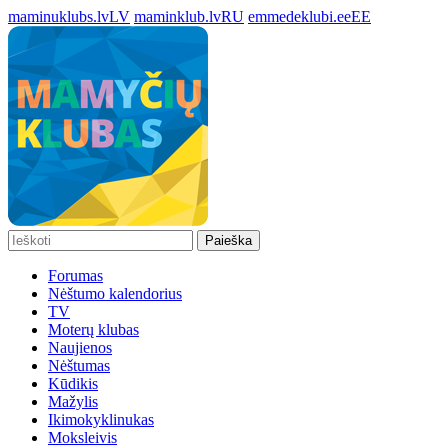
maminuklubs.lv
LV
maminklub.lv
RU
emmedeklubi.ee
EE
Paieška
Forumas
Nėštumo kalendorius
TV
Moterų klubas
Naujienos
Nėštumas
Kūdikis
Mažylis
Ikimokyklinukas
Moksleivis