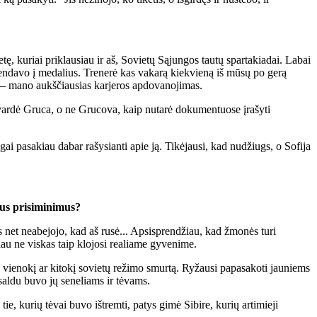
tę, kuriai priklausiau ir aš, Sovietų Sąjungos tautų spartakiadai. Labai
tendavo į medalius. Trenerė kas vakarą kiekvieną iš mūsų po gerą
ai – mano aukščiausias karjeros apdovanojimas.
 pavardė Gruca, o ne Grucova, kaip nutarė dokumentuose įrašyti
gai pasakiau dabar rašysianti apie ją. Tikėjausi, kad nudžiugs, o Sofija
žius prisiminimus?
s net neabejojo, kad aš rusė... Apsisprendžiau, kad žmonės turi
čiau ne viskas taip klojosi realiame gyvenime.
o vienokį ar kitokį sovietų režimo smurtą. Ryžausi papasakoti jauniems
saldu buvo jų seneliams ir tėvams.
e, kurių tėvai buvo ištremti, patys gimė Sibire, kurių artimieji