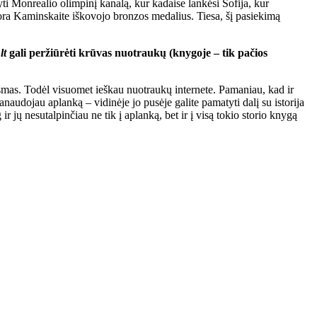
i Monrealio olimpinį kanalą, kur kadaise lankėsi Sofija, kur
ra Kaminskaite iškovojo bronzos medalius. Tiesa, šį pasiekimą
lt
gali peržiūrėti krūvas nuotraukų (knygoje – tik pačios
iksmas. Todėl visuomet ieškau nuotraukų internete. Pamaniau, kad ir
naudojau aplanką – vidinėje jo pusėje galite pamatyti dalį su istorija
 jų nesutalpinčiau ne tik į aplanką, bet ir į visą tokio storio knygą