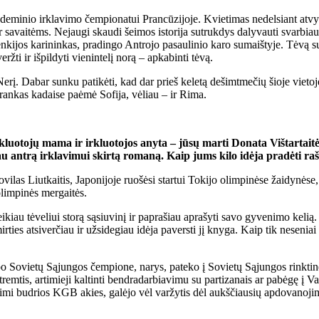
ademinio irklavimo čempionatui Prancūzijoje. Kvietimas nedelsiant atvy
 savaitėms. Nejaugi skaudi šeimos istorija sutrukdys dalyvauti svarbia
enkijos karininkas, pradingo Antrojo pasaulinio karo sumaištyje. Tėvą s
ržti ir išpildyti vienintelį norą – apkabinti tėvą.
į Nerį. Dabar sunku patikėti, kad dar prieš keletą dešimtmečių šioje viet
 rankas kadaise paėmė Sofija, vėliau – ir Rima.
rkluotojų mama ir irkluotojos anyta – jūsų marti Donata Vištartaitė
au antrą irklavimui skirtą romaną. Kaip jums kilo idėja pradėti raš
Povilas Liutkaitis, Japonijoje ruošėsi startui Tokijo olimpinėse žaidynės
olimpinės mergaitės.
au tėveliui storą sąsiuvinį ir paprašiau aprašyti savo gyvenimo kelią. Jis
 mirties atsiverčiau ir užsidegiau idėja paversti jį knyga. Kaip tik nese
po Sovietų Sąjungos čempione, narys, pateko į Sovietų Sąjungos rinktinę,
 tremtis, artimieji kaltinti bendradarbiavimu su partizanais ar pabėgę į V
ižiūrimi budrios KGB akies, galėjo vėl varžytis dėl aukščiausių apdovano