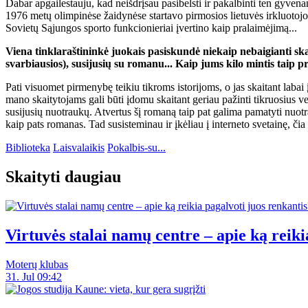
Dabar apgailestauju, kad neišdrįsau pasibelsti ir pakalbinti ten gyve
1976 metų olimpinėse žaidynėse startavo pirmosios lietuvės irkluoto
Sovietų Sąjungos sporto funkcionieriai įvertino kaip pralaimėjimą...
Viena tinklaraštininkė juokais pasiskundė niekaip nebaigianti ska
svarbiausios), susijusių su romanu... Kaip jums kilo mintis taip 
Pati visuomet pirmenybę teikiu tikroms istorijoms, o jas skaitant laba
mano skaitytojams gali būti įdomu skaitant geriau pažinti tikruosius ve
susijusių nuotraukų. Atvertus šį romaną taip pat galima pamatyti nuotra
kaip pats romanas. Tad susisteminau ir įkėliau į interneto svetainę, čia sk
Biblioteka
Laisvalaikis
Pokalbis-su...
Skaityti daugiau
Virtuvės stalai namų centre – apie ką reiki
Moterų klubas
31. Jul 09:42