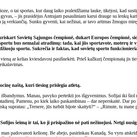
ze, o tai sportas, kur daug laiko praleidžiama lauke, tikėjosi, kad susti
 gyvas, – jis prasidėjus Antrajam pasauliniam karui drauge su lenkų 
u ją verkiančią. Sunku gyventi, kai nežinai, ar tavo artimas žmogus mirę
uriskart Sovietų Sąjungos čempionė, dukart Europos čempionė, sid
sportu bus nemažai atradimų: tada, kai jūs sportavote, moterų ir v
džiuoju sportu. Sukrečia ir faktas, kad sovietų sporto funkcionieri
eną ar kelias kviesdavosi pasišnekėti. Prieš kažkurį čempionatą jis tiesi
reikalavimas.
cinę naštą, kuri tiesiog prislegia atletą.
išbandymus. Manau, pavyko perteikti jos išgyvenimus. Sofijai iki šiol nel
gimtadienį. Pamenu, po kiek laiko paskambinau – dar neperskaitė. Dar p
viską supratau: „Trenere, jūs turbūt bijote skaityti?“ – „Rimute, tu mane
fijos šeimą ir tai, ko ji prisipažino nė pati nežinojusi. Netgi nusig
tarė man padovanoti kelionę. Be abejo, pasirinkau Kanadą. Su vyru atsk