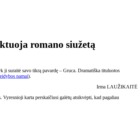
diktuoja romano siužetą
syk ji suraitė savo tikrą pavardę – Gruca. Dramatiška tituluotos
idybos namai
).
Irma LAUŽIKAITĖ
 Vyresnioji karta perskaičiusi galėtų atsikvėpti, kad pagaliau