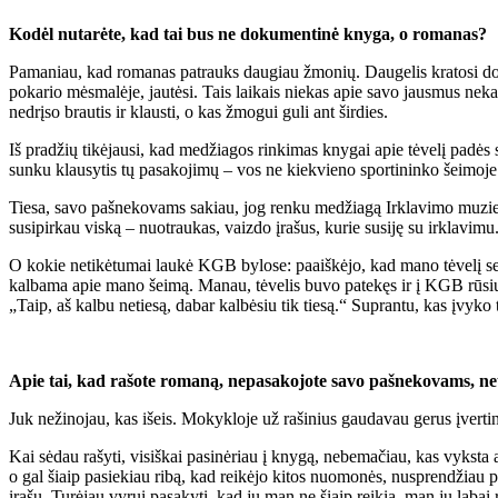
Kodėl nutarėte, kad tai bus ne dokumentinė knyga, o romanas?
Pamaniau, kad romanas patrauks daugiau žmonių. Daugelis kratosi dokum
pokario mėsmalėje, jautėsi. Tais laikais niekas apie savo jausmus nek
nedrįso brautis ir klausti, o kas žmogui guli ant širdies.
Iš pradžių tikėjausi, kad medžiagos rinkimas knygai apie tėvelį padės su
sunku klausytis tų pasakojimų – vos ne kiekvieno sportininko šeimoje bu
Tiesa, savo pašnekovams sakiau, jog renku medžiagą Irklavimo muziej
susipirkau viską – nuotraukas, vaizdo įrašus, kurie susiję su irklavimu
O kokie netikėtumai laukė KGB bylose: paaiškėjo, kad mano tėvelį sekė
kalbama apie mano šeimą. Manau, tėvelis buvo patekęs ir į KGB rūsius,
„Taip, aš kalbu netiesą, dabar kalbėsiu tik tiesą.“ Suprantu, kas įvyko
Apie tai, kad rašote romaną, nepasakojote savo pašnekovams, neu
Juk nežinojau, kas išeis. Mokykloje už rašinius gaudavau gerus įvertin
Kai sėdau rašyti, visiškai pasinėriau į knygą, nebemačiau, kas vyksta 
o gal šiaip pasiekiau ribą, kad reikėjo kitos nuomonės, nusprendžiau 
įrašų. Turėjau vyrui pasakyti, kad jų man ne šiaip reikia, man jų labai r