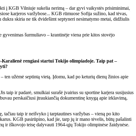
kti į KGB Vilniuje sukelia nerimą – dar gyvi vaikystės prisiminimai,
usiose karjeros varžybose... KGB rūmuose Sofija sužino, kad tėvas,
u dukra skiria ne tik dvidešimt septyneri nesimatymo metai, didžiulis
oje gyvenimas šurmuliavo – krantinėje viena prie kitos stovėjo
-Karalienė rengiasi startui Tokijo olimpiadoje. Taip pat –
yti?
e, – ten užėmė septintą vietą. Įdomu, kad po keturių dienų žinios apie
 taip ir padarė, smulkiai surašė įvairius su sportine karjera susijusius
niai buvau perskaičiusi įtraukiančią dokumentinę knygą apie irklavimą,
 tačiau taip ir neišvyko į tarptautines varžybas – vieną po kito
akarus. KGB pasirūpino, kad jie, tarp jų ir mano tėvelis, būtų pašalinti
jimų ir iškovojo teisę dalyvauti 1964-ųjų Tokijo olimpinėse žaidynėse.