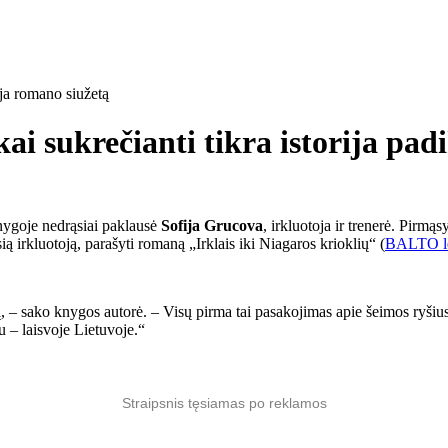
 kai sukrečianti tikra istorija pa
knygoje nedrąsiai paklausė
Sofija Grucova
, irkluotoja ir trenerė. Pirmą
sią irkluotoją, parašyti romaną „Irklais iki Niagaros krioklių“ (
BALTO le
, – sako knygos autorė. – Visų pirma tai pasakojimas apie šeimos ryšius.
u – laisvoje Lietuvoje.“
Straipsnis tęsiamas po reklamos