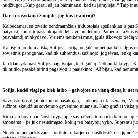
nudžiugo: „Kaip gerai, aš jau baiminausi, kad tu įsimylėjai.“ Taip ir a
Dar ją rašydama žinojote, jog bus ir antroji?
Kalbėdamasi su tėvelio bendraamžiais irkluotojais apsilankiau ir pas So
patyrusi, kantri ir pasiaukojanti dėl savo auklėtinių. Pamenu, kažkas
pusvalandį minkydavo. Visiems netikėtai mūsų įgula iškovojo trečią vi
Kai išgirdau dramatišką Sofijos istoriją, negalėjau net patikėti. Ilgu
sovietinis pareigūnas, kad tik subrendusi sužinojo, jog tėvas, lenkų k
Jau klausydamasi Sofijos pagalvojau, kad galėtų išeiti puiki knyga. Kai
tik nutilo, pasakė turinti pagalvoti ir paaiškino: „Aš bijau, kad nenumir
Sofija, kodėl visgi po kiek laiko – galvojote ne vieną dieną ir net
Savo istorijos ilgai niekam nepasakojau, įsiplepėjau tik į senatvę. Vi
sužinoti skaudžius sovietinio gyvenimo niuansus. Kaip gražiai viską pat
Rima jau buvo parašiusi knygą apie savo tėvelį tuo pačiu kampu, apie t
žmonėms – jie juk nesusimąsto, kokių ten baisybių vyko. Suprantu juos,
Ne vieno perspektyvaus sportininko karjera nesusiklostė, nes jų neišle