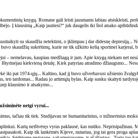
entinių knygų. Romane gali leisti jausmams labiau atsiskleisti, perleidi
albėjo. Į klausimą „Kaip jautiesi?“ juk daugelis iki šiol atsako apibūd
sitaikyti su skaudžia netektimi, o įklimpau į dar didesnę depresiją... Nut
vo skaudžių sukrėtimų, kurie ne tik užkirto kelią sportinei karjerai, be
ui – nemelavau, kaupiau medžiagą ir jam. Apie knygą niekam net neužsi
. Ištyrinėjau kiekvieną detalę. Kiek patyriau atradimo džiaugsmo... Nesu
 iki pat 1974-ųjų... Kaltino, kad jį buvo užverbavusi užsienio žvalgyba
 ten tardomas... Radau jo artimųjų bylas. Kaip sunku skaityti tardytojo 
 tarp klausimo ir atsakymo...
žsiminėte netgi vyrui...
imus, tačiau tik tiek. Studijavau ne humanitarinius, o inžinerinius moks
aplinkui. Kartą neištvėręs vyras paklausė, kas nutiko. Neprisipažinau. M
pasipasakoti. Kaip tik lankėmės Kijeve, nutariau, jog tai gera proga ap
eikia. Sėdėjome restorane, vakarieniavome, ir aš ištariau: „Turiu tau kai k