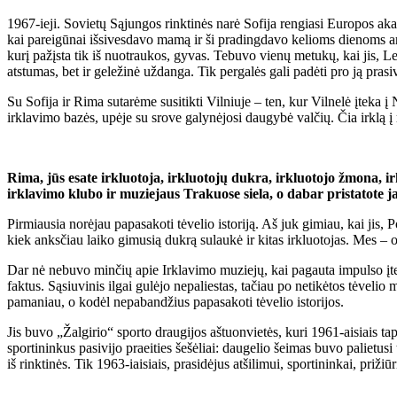
1967-ieji. Sovietų Sąjungos rinktinės narė Sofija rengiasi Europos ak
kai pareigūnai išsivesdavo mamą ir ši pradingdavo kelioms dienoms ar
kurį pažįsta tik iš nuotraukos, gyvas. Tebuvo vienų metukų, kai jis, L
atstumas, bet ir geležinė uždanga. Tik pergalės gali padėti pro ją prasive
Su Sofija ir Rima sutarėme susitikti Vilniuje – ten, kur Vilnelė įteka 
irklavimo bazės, upėje su srove galynėjosi daugybė valčių. Čia irklą į
Rima, jūs esate irkluotoja, irkluotojų dukra, irkluotojo žmona, i
irklavimo klubo ir muziejaus Trakuose siela, o dabar pristatote j
Pirmiausia norėjau papasakoti tėvelio istoriją. Aš juk gimiau, kai jis, 
kiek anksčiau laiko gimusią dukrą sulaukė ir kitas irkluotojas. Mes – 
Dar nė nebuvo minčių apie Irklavimo muziejų, kai pagauta impulso įteiki
faktus. Sąsiuvinis ilgai gulėjo nepaliestas, tačiau po netikėtos tėvelio
pamaniau, o kodėl nepabandžius papasakoti tėvelio istorijos.
Jis buvo „Žalgirio“ sporto draugijos aštuonvietės, kuri 1961-aisiais ta
sportininkus pasivijo praeities šešėliai: daugelio šeimas buvo palietusi
iš rinktinės. Tik 1963-iaisiais, prasidėjus atšilimui, sportininkai, pr