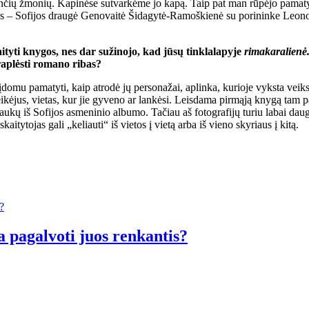
nančių žmonių. Kapinėse sutvarkėme jo kapą. Taip pat man rūpėjo pamatyt
jos – Sofijos draugė Genovaitė Šidagytė-Ramoškienė su porininke Leono
ityti knygos, nes dar sužinojo, kad jūsų tinklalapyje
rimakaralienė.
praplėsti romano ribas?
i įdomu pamatyti, kaip atrodė jų personažai, aplinka, kurioje vyksta ve
ikėjus, vietas, kur jie gyveno ar lankėsi. Leisdama pirmąją knygą tam pa
ukų iš Sofijos asmeninio albumo. Tačiau aš fotografijų turiu labai daug ir
aitytojas gali „keliauti“ iš vietos į vietą arba iš vieno skyriaus į kitą.
a pagalvoti juos renkantis?