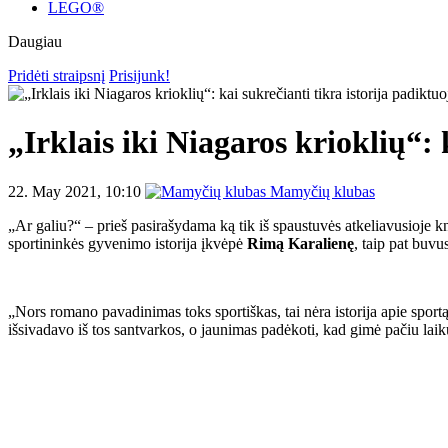
LEGO®
Daugiau
Pridėti straipsnį
Prisijunk!
„Irklais iki Niagaros krioklių“:
22. May 2021, 10:10
Mamyčių klubas
„Ar galiu?“ – prieš pasirašydama ką tik iš spaustuvės atkeliavusioje 
sportininkės gyvenimo istorija įkvėpė
Rimą Karalienę
, taip pat buvu
„Nors romano pavadinimas toks sportiškas, tai nėra istorija apie sportą
išsivadavo iš tos santvarkos, o jaunimas padėkoti, kad gimė pačiu laik