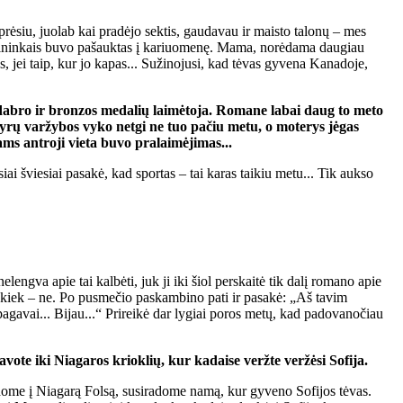
prėsiu, juolab kai pradėjo sektis, gaudavau ir maisto talonų – mes
karininkais buvo pašauktas į kariuomenę. Mama, norėdama daugiau
s, jei taip, kur jo kapas... Sužinojusi, kad tėvas gyvena Kanadoje,
abro ir bronzos medalių laimėtoja.
Romane labai daug to meto
yrų varžybos vyko netgi ne tuo pačiu metu, o moterys jėgas
ams antroji vieta buvo pralaimėjimas...
ai šviesiai pasakė, kad sportas – tai karas taikiu metu... Tik aukso
engva apie tai kalbėti, juk ji iki šiol perskaitė tik dalį romano apie
o kiek – ne. Po pusmečio paskambino pati ir pasakė: „Aš tavim
 pagavai... Bijau...“ Prireikė dar lygiai poros metų, kad padovanočiau
avote iki Niagaros krioklių, kur kadaise veržte veržėsi Sofija.
ridome į Niagarą Folsą, susiradome namą, kur gyveno Sofijos tėvas.