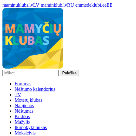
maminuklubs.lv
LV
maminklub.lv
RU
emmedeklubi.ee
EE
Paieška
Forumas
Nėštumo kalendorius
TV
Moterų klubas
Naujienos
Nėštumas
Kūdikis
Mažylis
Ikimokyklinukas
Moksleivis