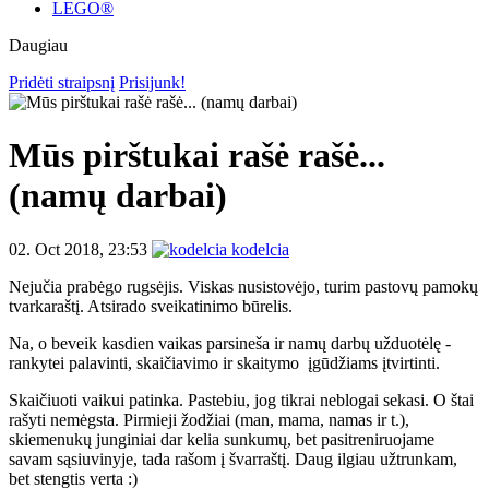
LEGO®
Daugiau
Pridėti straipsnį
Prisijunk!
Mūs pirštukai rašė rašė...
(namų darbai)
02. Oct 2018, 23:53
kodelcia
Nejučia prabėgo rugsėjis. Viskas nusistovėjo, turim pastovų pamokų
tvarkaraštį. Atsirado sveikatinimo būrelis.
Na, o beveik kasdien vaikas parsineša ir namų darbų užduotėlę -
rankytei palavinti, skaičiavimo ir skaitymo įgūdžiams įtvirtinti.
Skaičiuoti vaikui patinka. Pastebiu, jog tikrai neblogai sekasi. O štai
rašyti nemėgsta. Pirmieji žodžiai (man, mama, namas ir t.),
skiemenukų junginiai dar kelia sunkumų, bet pasitreniruojame
savam sąsiuvinyje, tada rašom į švarraštį. Daug ilgiau užtrunkam,
bet stengtis verta :)