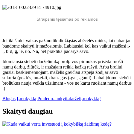
Straipsnis tęsiamas po reklamos
Jei iki šiolei vaikas pažino tik didžiąsias abėcėlės raides, tai dabar jau
bandome skaityti ir mažosiomis. Labiausiai kol kas vaikui maišosi i-
l, b-d, g, ie, uo. Na, bet praktika padarys savo.
Įdomiausia stebėti darželinuką brolį: vos pirmokas prisėda ruošti
namų darbų, žiūrėk, ir mažajam reikia kažką rašyti. Arba broliui
garsiai beskiemenuojant, mažėlis greičiau atspėja žodį ar savo
sukuria (pe- lės, nu-ei-ti, drau- gas (-gai, -gauti). Labai įdomu stebėti
broliukus nauja veikla užsiimant - vos ne kartu ruošiant namų darbus
:)
Blogas
Į-mokyklą
Pradedu-lankyti-darželį-mokyklą!
Skaityti daugiau