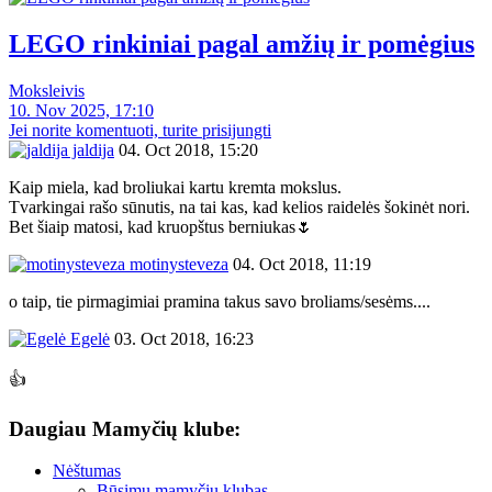
LEGO rinkiniai pagal amžių ir pomėgius
Moksleivis
10. Nov 2025, 17:10
Jei norite komentuoti, turite prisijungti
jaldija
04. Oct 2018, 15:20
Kaip miela, kad broliukai kartu kremta mokslus.
Tvarkingai rašo sūnutis, na tai kas, kad kelios raidelės šokinėt nori.
Bet šiaip matosi, kad kruopštus berniukas🌷
motinysteveza
04. Oct 2018, 11:19
o taip, tie pirmagimiai pramina takus savo broliams/sesėms....
Egelė
03. Oct 2018, 16:23
👍
Daugiau Mamyčių klube:
Nėštumas
Būsimų mamyčių klubas