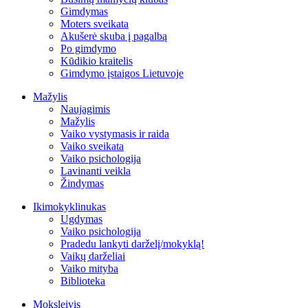
Gimdymas
Moters sveikata
Akušerė skuba į pagalbą
Po gimdymo
Kūdikio kraitelis
Gimdymo įstaigos Lietuvoje
Mažylis
Naujagimis
Mažylis
Vaiko vystymasis ir raida
Vaiko sveikata
Vaiko psichologija
Lavinanti veikla
Žindymas
Ikimokyklinukas
Ugdymas
Vaiko psichologija
Pradedu lankyti darželį/mokyklą!
Vaikų darželiai
Vaiko mityba
Biblioteka
Moksleivis