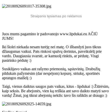
Straipsnis tęsiamas po reklamos
Juos mums pagamino ir padovanojo www.lipdukai.eu AČIŪ
JUMS!
Iki šiolei niekada nesam turėję nei matę. O išbandyti juos tikras
džiaugsmas vaikui. Pats rinkosi spalvų derinius, paveikslėlį prie
vardo. Daugiausia svarstė, ar kamuolį rinktis, ar pėdutę. Visgi
pasirinko pėdutę :)
Susiklijavo vaikas ant rašymo priemonių, sąsiuvinių. Drabužių
pildukais pažymėsim (dar nespėjom) kepurę, striukę, sportinės
aprangos maišelį :)
Taigi, vienus daiktus saugos pats vaikas, kitus - lipdukai :) Žiūrėsim,
kaip seksis. Be abejonės, vien ką reiškia ant savo daikto matyti savo
vardą! Žinai, jog tikrai abejonių nekils: tavo šis rašiklis ar draugo :)