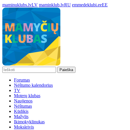
maminuklubs.lv
LV
maminklub.lv
RU
emmedeklubi.ee
EE
Paieška
Forumas
Nėštumo kalendorius
TV
Moterų klubas
Naujienos
Nėštumas
Kūdikis
Mažylis
Ikimokyklinukas
Moksleivis