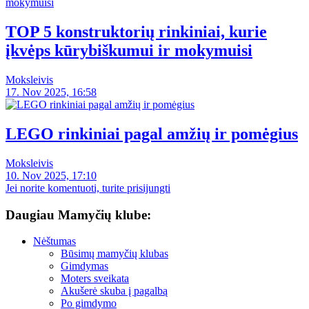
TOP 5 konstruktorių rinkiniai, kurie
įkvėps kūrybiškumui ir mokymuisi
Moksleivis
17. Nov 2025, 16:58
LEGO rinkiniai pagal amžių ir pomėgius
Moksleivis
10. Nov 2025, 17:10
Jei norite komentuoti, turite prisijungti
Daugiau Mamyčių klube:
Nėštumas
Būsimų mamyčių klubas
Gimdymas
Moters sveikata
Akušerė skuba į pagalbą
Po gimdymo