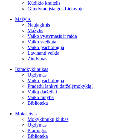
Kūdikio kraitelis
Gimdymo įstaigos Lietuvoje
Mažylis
Naujagimis
Mažylis
Vaiko vystymasis ir raida
Vaiko sveikata
Vaiko psichologija
Lavinanti veikla
Žindymas
Ikimokyklinukas
Ugdymas
Vaiko psichologija
Pradedu lankyti darželį/mokyklą!
Vaikų darželiai
Vaiko mityba
Biblioteka
Moksleivis
Mokyklinukų klubas
Ugdymas
Pramogos
Biblioteka