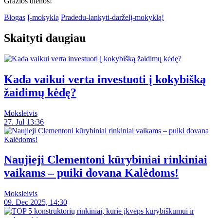
Gražios dienos!
Blogas
Į-mokyklą
Pradedu-lankyti-darželį-mokyklą!
Skaityti daugiau
Kada vaikui verta investuoti į kokybišką
žaidimų kėdę?
Moksleivis
27. Jul 13:36
Naujieji Clementoni kūrybiniai rinkiniai
vaikams – puiki dovana Kalėdoms!
Moksleivis
09. Dec 2025, 14:30