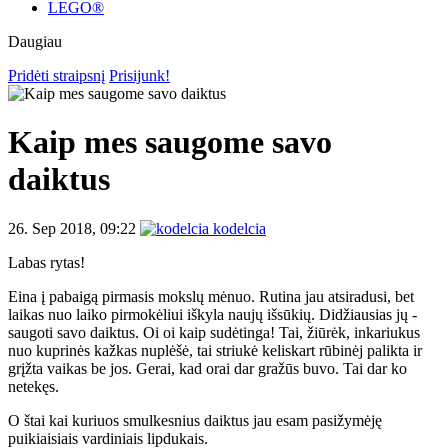
LEGO®
Daugiau
Pridėti straipsnį
Prisijunk!
Kaip mes saugome savo
daiktus
26. Sep 2018, 09:22
kodelcia
Labas rytas!
Eina į pabaigą pirmasis mokslų mėnuo. Rutina jau atsiradusi, bet
laikas nuo laiko pirmokėliui iškyla naujų išsūkių. Didžiausias jų -
saugoti savo daiktus. Oi oi kaip sudėtinga! Tai, žiūrėk, inkariukus
nuo kuprinės kažkas nuplėšė, tai striukė keliskart rūbinėj palikta ir
grįžta vaikas be jos. Gerai, kad orai dar gražūs buvo. Tai dar ko
netekęs.
O štai kai kuriuos smulkesnius daiktus jau esam pasižymėję
puikiaisiais vardiniais lipdukais.