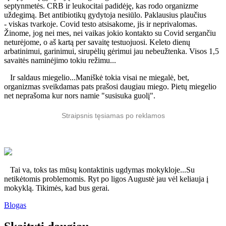
septynmetės. CRB ir leukocitai padidėję, kas rodo organizme
uždegimą. Bet antibiotikų gydytoja nesiūlo. Paklausius plaučius
- viskas tvarkoje. Covid testo atsisakome, jis ir neprivalomas.
Žinome, jog nei mes, nei vaikas jokio kontakto su Covid sergančiu
neturėjome, o aš kartą per savaitę testuojuosi. Keleto dienų
arbatinimui, garinimui, sirupėlių gėrimui jau nebeužtenka. Visos 1,5
savaitės naminėjimo tokiu režimu...
Ir saldaus miegelio...Maniškė tokia visai ne miegalė, bet,
organizmas sveikdamas pats prašosi daugiau miego. Pietų miegelio
net neprašoma kur nors namie "susisuka guolį".
Straipsnis tęsiamas po reklamos
Tai va, toks tas mūsų kontaktinis ugdymas mokykloje...Su
netikėtomis problemomis. Ryt po ligos Augustė jau vėl keliauja į
mokyklą. Tikimės, kad bus gerai.
Blogas