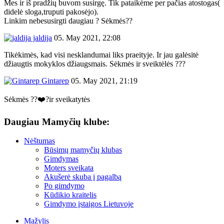
Mes ir iš pradžių buvom susirgę. Tik pataikėme per pačias atostogas(
didelė sloga,truputi pakosėjo).
Linkim nebesusirgti daugiau ? Sėkmės??
jaldija
05. May 2021, 22:08
Tikėkimės, kad visi nesklandumai liks praeityje. Ir jau galėsitė
džiaugtis mokyklos džiaugsmais. Sėkmės ir sveiktėlės ???
Gintarep
05. May 2021, 21:19
Sėkmės ??❤️?ir sveikatytės
Daugiau Mamyčių klube:
Nėštumas
Būsimų mamyčių klubas
Gimdymas
Moters sveikata
Akušerė skuba į pagalbą
Po gimdymo
Kūdikio kraitelis
Gimdymo įstaigos Lietuvoje
Mažylis