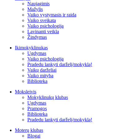
Naujagimis
Mažylis
Vaiko vystymasis ir raida
Vaiko sveikata
Vaiko psichologija
Lavinanti veikla
Žindymas
Ikimokyklinukas
Ugdymas
Vaiko psichologija
Pradedu lankyti darželį/mokyklą!
Vaikų darželiai
Vaiko mityba
Biblioteka
Moksleivis
Mokyklinukų klubas
Ugdymas
Pramogos
Biblioteka
Pradedu lankyti darželį/mokyklą!
Moterų klubas
Blogai