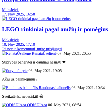
Moksleivis
17. Nov 2025, 16:58
LEGO rinkiniai pagal amžių ir pomėgius
Moksleivis
10. Nov 2025, 17:10
Jei norite komentuoti, turite prisijungti
RenataŪselienė
07. May 2021, 20:55
Stiprybės panelytei ir daugiau nesirgti ❤
floryte
06. May 2021, 19:05
Ačiū už palinkėjimus?!
Raudonas balionėlis
06. May 2021, 10:34
Sveikatėlės, nebesirkit! 😀
ODISEJAaa
06. May 2021, 08:54