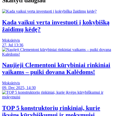
Skaityti daugiau
Kada vaikui verta investuoti į kokybišką
žaidimų kėdę?
Moksleivis
27. Jul 13:36
Naujieji Clementoni kūrybiniai rinkiniai
vaikams – puiki dovana Kalėdoms!
Moksleivis
09. Dec 2025, 14:30
TOP 5 konstruktorių rinkiniai, kurie
įkvėps kūrybiškumui ir mokymuisi