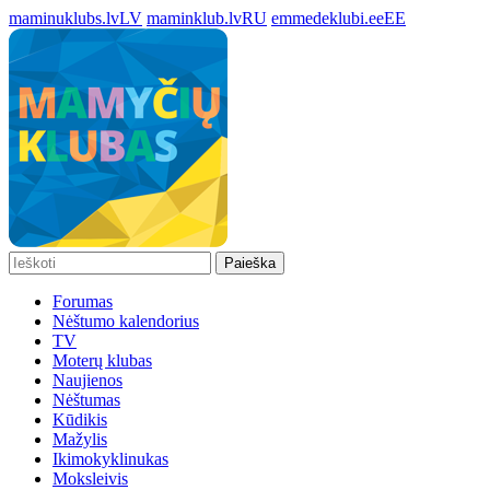
maminuklubs.lv
LV
maminklub.lv
RU
emmedeklubi.ee
EE
Paieška
Forumas
Nėštumo kalendorius
TV
Moterų klubas
Naujienos
Nėštumas
Kūdikis
Mažylis
Ikimokyklinukas
Moksleivis