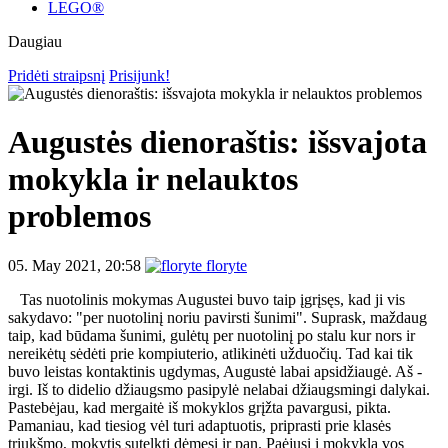
LEGO®
Daugiau
Pridėti straipsnį
Prisijunk!
Augustės dienoraštis: išsvajota
mokykla ir nelauktos
problemos
05. May 2021, 20:58
floryte
Tas nuotolinis mokymas Augustei buvo taip įgrįsęs, kad ji vis
sakydavo: "per nuotolinį noriu pavirsti šunimi". Suprask, maždaug
taip, kad būdama šunimi, gulėtų per nuotolinį po stalu kur nors ir
nereikėtų sėdėti prie kompiuterio, atlikinėti užduočių. Tad kai tik
buvo leistas kontaktinis ugdymas, Augustė labai apsidžiaugė. Aš -
irgi. Iš to didelio džiaugsmo pasipylė nelabai džiaugsmingi dalykai.
Pastebėjau, kad mergaitė iš mokyklos grįžta pavargusi, pikta.
Pamaniau, kad tiesiog vėl turi adaptuotis, priprasti prie klasės
triukšmo, mokytis sutelkti dėmesį ir pan. Paėjusi į mokyklą vos