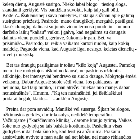
keletą dienų, Augustė susirgo. Nieko labai blogo - tiesiog sloga,
skaudanti gerklytė. Vis bandžiau suvokti, kaip taip gali būti.
Kodėl?...Išsiklausinėju savo panelytės, ir staiga sužinau apie galimą
susirgimo priežastį. Pasirodo, mano draugiškoji mergaitė, pasiilgusi
klasės draugių, dalinasi su jomis vienu termoso puodeliu. Jau nuo
darželio laikų "kaliau" vaikui į galvą, kad negalima su draugais
dalintis vienu puodeliu, gertuve, šukomis ir pan. Bet, va,
prisimiršo...Pasirodo, tai reikia vaikams kartoti nuolat, kaip kokią
maldelę. Paguoda viena, kad Augustė ilgai nesirgo, keletas dienelių -
ir vėl į mokyklą.
Bet tas draugių pasiilgimas ir toliau "kišo koją" Augustei. Pamokų
metu ji ne mokytojos aiškinimo klausė, ne paskirtas užduotis
atlikinėjo, bet intensyviai bendravo su suolo drauge. Mokytoja ėmėsi
veiksmų. Dabar Augustė suole sėdi viena. Jos paklausus, ar
neliūdna, kad taip nutiko, ji man atrėžė: "niekas nuo manęs dabar
nenusirašinės". Hmmm..."Ką ten nusirašinėti, jei išsiblaškiusi
pridarai begalę klaidų..." - auklėju Augustę.
Preina dar pora savaičių. Maniškė vėl suserga. Šįkart be slogos,
užkimusios gerklės, dar ir kosulys, nedidelė temperatūra.
Važiuojame į "karščiavimo kliniką", darome kraujo tyrimą. Vaikas
šoke nuo gydytojų su tais baisiais kostiumais. Pasitelkiu visas
gudrybes ir dar bala žino ką, kad leistųsi apžiūrima. Prakaitu
apsipylusių gydytojų man gaila gal net labiau nei mano rėkiančios