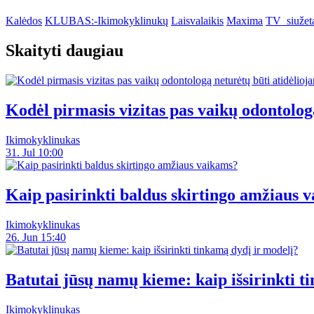
Kalėdos
KLUBAS:-Ikimokyklinukų
Laisvalaikis
Maxima
TV_siužet
Skaityti daugiau
Kodėl pirmasis vizitas pas vaikų odontolog
Ikimokyklinukas
31. Jul 10:00
Kaip pasirinkti baldus skirtingo amžiaus 
Ikimokyklinukas
26. Jun 15:40
Batutai jūsų namų kieme: kaip išsirinkti t
Ikimokyklinukas