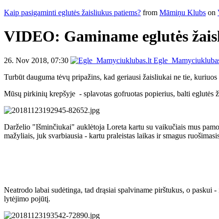
Kaip pasigaminti eglutės žaisliukus patiems?
from
Māmiņu Klubs
on
VIDEO: Gaminame eglutės žaisl
26. Nov 2018, 07:30
Egle_Mamyciuklubas
Turbūt dauguma tėvų pripažins, kad geriausi žaisliukai ne tie, kuriuo
Mūsų pirkinių krepšyje
- splavotas gofruotas popierius, balti eglutės ž
Darželio "Išminčiukai" auklėtoja Loreta kartu su vaikučiais mus pamoki
mažyliais, juk svarbiausia - kartu praleistas laikas ir smagus ruošimas
Neatrodo labai sudėtinga, tad drąsiai spalviname pirštukus, o paskui - 
lytėjimo pojūtį.