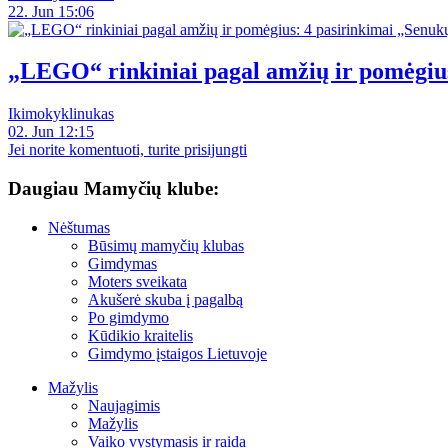
22. Jun 15:06
„LEGO“ rinkiniai pagal amžių ir pomėgiu
Ikimokyklinukas
02. Jun 12:15
Jei norite komentuoti, turite prisijungti
Daugiau Mamyčių klube:
Nėštumas
Būsimų mamyčių klubas
Gimdymas
Moters sveikata
Akušerė skuba į pagalbą
Po gimdymo
Kūdikio kraitelis
Gimdymo įstaigos Lietuvoje
Mažylis
Naujagimis
Mažylis
Vaiko vystymasis ir raida