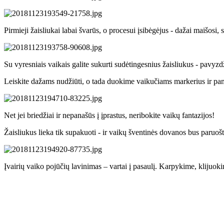
Pirmieji žaisliukai labai švarūs, o procesui įsibėgėjus - dažai maišosi,
Su vyresniais vaikais galite sukurti sudėtingesnius žaisliukus - pavyzdžiu
Leiskite dažams nudžiūti, o tada duokime vaikučiams
markerius ir pam
Net jei briedžiai ir nepanašūs į įprastus, neribokite vaikų fantazijos!
Žaisliukus lieka tik supakuoti - ir vaikų šventinės dovanos bus paruošt
Įvairių vaiko pojūčių lavinimas – vartai į pasaulį. Karpykime, klijuo