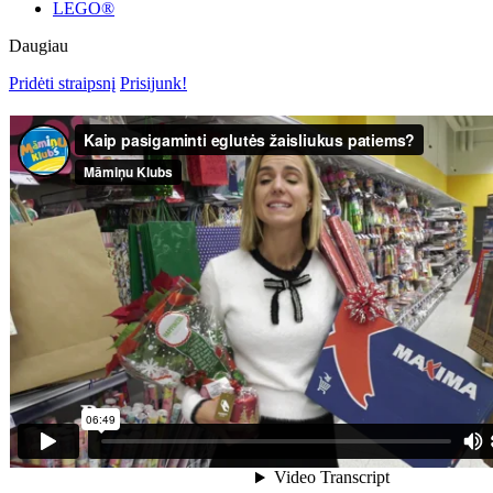
LEGO®
Daugiau
Pridėti straipsnį
Prisijunk!