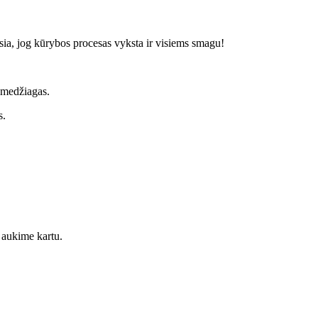
ausia, jog kūrybos procesas vyksta ir visiems smagu!
r medžiagas.
s.
 aukime kartu.