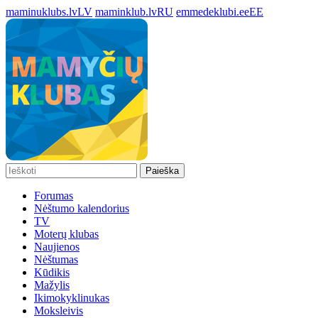
maminuklubs.lv
LV
maminklub.lv
RU
emmedeklubi.ee
EE
Paieška
Forumas
Nėštumo kalendorius
TV
Moterų klubas
Naujienos
Nėštumas
Kūdikis
Mažylis
Ikimokyklinukas
Moksleivis