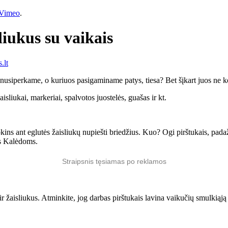
Vimeo
.
iukus su vaikais
.lt
s nusiperkame, o kuriuos pasigaminame patys, tiesa? Bet šįkart juos ne 
aisliukai, markeriai, spalvotos juostelės, guašas ir kt.
ns ant eglutės žaisliukų nupiešti briedžius. Kuo? Ogi pirštukais, padažy
is Kalėdoms.
Straipsnis tęsiamas po reklamos
ir žaisliukus. Atminkite, jog darbas pirštukais lavina vaikučių smulkiąj