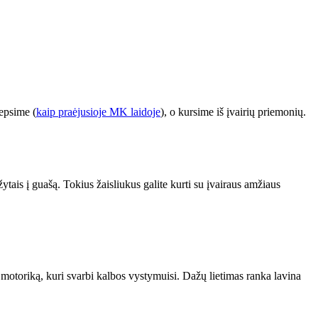
kepsime (
kaip praėjusioje MK laidoje
), o kursime iš įvairių priemonių.
tais į guašą. Tokius žaisliukus galite kurti su įvairaus amžiaus
ą motoriką, kuri svarbi kalbos vystymuisi. Dažų lietimas ranka lavina