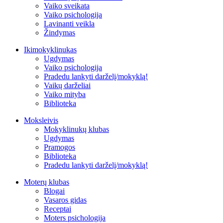
Vaiko sveikata
Vaiko psichologija
Lavinanti veikla
Žindymas
Ikimokyklinukas
Ugdymas
Vaiko psichologija
Pradedu lankyti darželį/mokyklą!
Vaikų darželiai
Vaiko mityba
Biblioteka
Moksleivis
Mokyklinukų klubas
Ugdymas
Pramogos
Biblioteka
Pradedu lankyti darželį/mokyklą!
Moterų klubas
Blogai
Vasaros gidas
Receptai
Moters psichologija