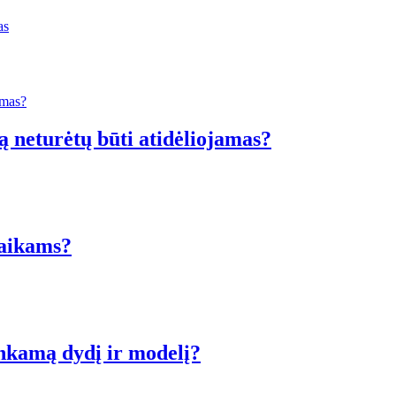
as
ą neturėtų būti atidėliojamas?
vaikams?
inkamą dydį ir modelį?