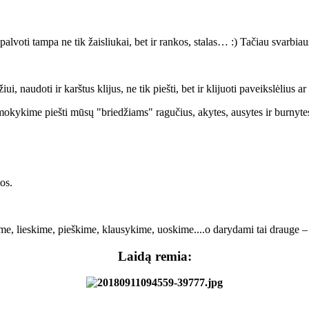
 spalvoti tampa ne tik žaisliukai, bet ir rankos, stalas… :) Tačiau svarbi
i, naudoti ir karštus klijus, ne tik piešti, bet ir klijuoti paveikslėlius a
okykime piešti mūsų "briedžiams" ragučius, akytes, ausytes ir burnyte
os.
kime, lieskime, pieškime, klausykime, uoskime....o darydami tai drauge –
Laidą remia: