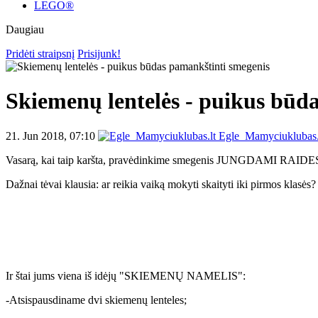
LEGO®
Daugiau
Pridėti straipsnį
Prisijunk!
Skiemenų lentelės - puikus būd
21. Jun 2018, 07:10
Egle_Mamyciuklubas.
Vasarą, ka
i taip karšta, pravėdinkime smegenis JUNGDAMI RAID
Dažnai tėvai klausia: ar reikia vaiką mokyti skaityti iki pirmos klasės
Ir štai jums viena iš idėjų "SKIEMENŲ NAMELIS":
-Atsispausdiname dvi skiemenų lenteles;