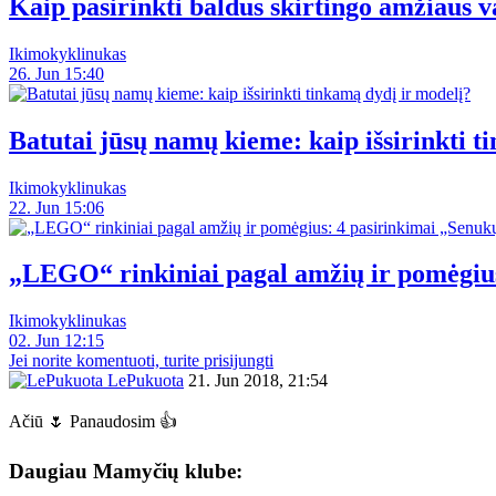
Kaip pasirinkti baldus skirtingo amžiaus 
Ikimokyklinukas
26. Jun 15:40
Batutai jūsų namų kieme: kaip išsirinkti t
Ikimokyklinukas
22. Jun 15:06
„LEGO“ rinkiniai pagal amžių ir pomėgiu
Ikimokyklinukas
02. Jun 12:15
Jei norite komentuoti, turite prisijungti
LePukuota
21. Jun 2018, 21:54
Ačiū 🌷 Panaudosim 👍
Daugiau Mamyčių klube: