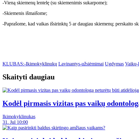
-Vieną skiemenų lentelę (su skiemenimis sukarpome);
-Skiemenis išmaišome;
-Paprašome, kad vaikas išsirinktų 5 ar daugiau skiemenų; perskaito ski
KLUBAS:-Ikimokyklinukų
Lavinantys-užsiėmimai
Ugdymas
Vaikų-l
Skaityti daugiau
Kodėl pirmasis vizitas pas vaikų odontolog
Ikimokyklinukas
31. Jul 10:00