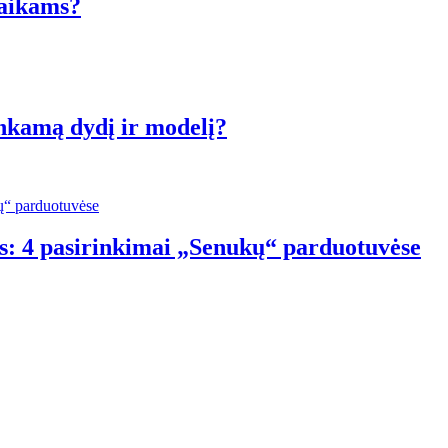
vaikams?
inkamą dydį ir modelį?
s: 4 pasirinkimai „Senukų“ parduotuvėse