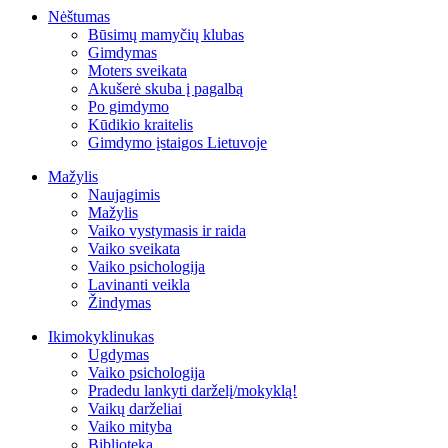
Nėštumas
Būsimų mamyčių klubas
Gimdymas
Moters sveikata
Akušerė skuba į pagalbą
Po gimdymo
Kūdikio kraitelis
Gimdymo įstaigos Lietuvoje
Mažylis
Naujagimis
Mažylis
Vaiko vystymasis ir raida
Vaiko sveikata
Vaiko psichologija
Lavinanti veikla
Žindymas
Ikimokyklinukas
Ugdymas
Vaiko psichologija
Pradedu lankyti darželį/mokyklą!
Vaikų darželiai
Vaiko mityba
Biblioteka