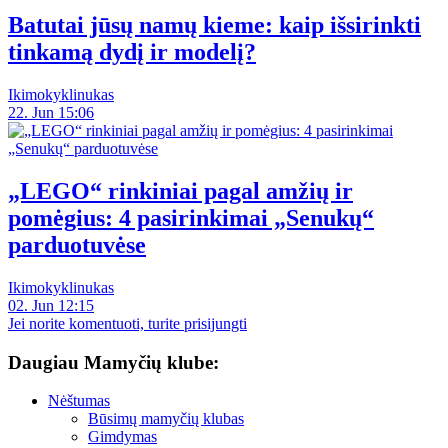
Batutai jūsų namų kieme: kaip išsirinkti
tinkamą dydį ir modelį?
Ikimokyklinukas
22. Jun 15:06
„LEGO“ rinkiniai pagal amžių ir
pomėgius: 4 pasirinkimai „Senukų“
parduotuvėse
Ikimokyklinukas
02. Jun 12:15
Jei norite komentuoti, turite prisijungti
Daugiau Mamyčių klube:
Nėštumas
Būsimų mamyčių klubas
Gimdymas