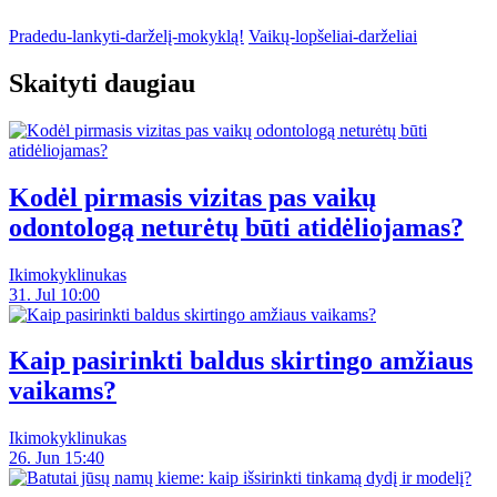
Pradedu-lankyti-darželį-mokyklą!
Vaikų-lopšeliai-darželiai
Skaityti daugiau
Kodėl pirmasis vizitas pas vaikų
odontologą neturėtų būti atidėliojamas?
Ikimokyklinukas
31. Jul 10:00
Kaip pasirinkti baldus skirtingo amžiaus
vaikams?
Ikimokyklinukas
26. Jun 15:40