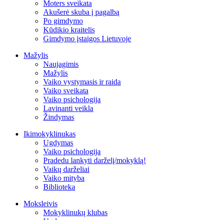
Moters sveikata
Akušerė skuba į pagalbą
Po gimdymo
Kūdikio kraitelis
Gimdymo įstaigos Lietuvoje
Mažylis
Naujagimis
Mažylis
Vaiko vystymasis ir raida
Vaiko sveikata
Vaiko psichologija
Lavinanti veikla
Žindymas
Ikimokyklinukas
Ugdymas
Vaiko psichologija
Pradedu lankyti darželį/mokyklą!
Vaikų darželiai
Vaiko mityba
Biblioteka
Moksleivis
Mokyklinukų klubas