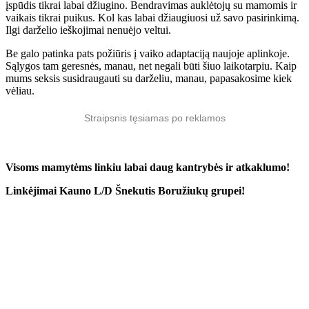
įspūdis tikrai labai džiugino. Bendravimas auklėtojų su mamomis ir
vaikais tikrai puikus. Kol kas labai džiaugiuosi už savo pasirinkimą.
Ilgi darželio ieškojimai nenuėjo veltui.
Be galo patinka pats požiūris į vaiko adaptaciją naujoje aplinkoje.
Sąlygos tam geresnės, manau, net negali būti šiuo laikotarpiu. Kaip
mums seksis susidraugauti su darželiu, manau, papasakosime kiek
vėliau.
Straipsnis tęsiamas po reklamos
Visoms mamytėms linkiu labai daug kantrybės ir atkaklumo!
Linkėjimai Kauno L/D Šnekutis Boružiukų grupei!