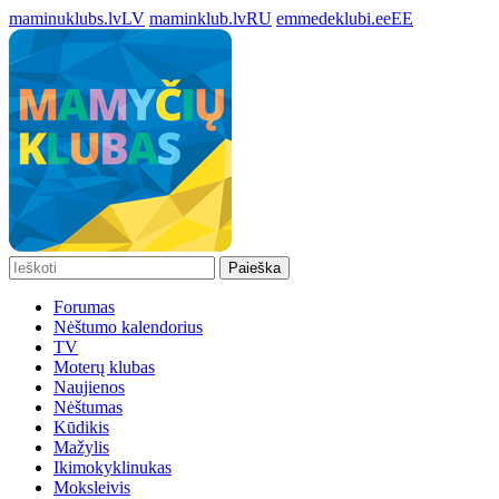
maminuklubs.lv
LV
maminklub.lv
RU
emmedeklubi.ee
EE
Paieška
Forumas
Nėštumo kalendorius
TV
Moterų klubas
Naujienos
Nėštumas
Kūdikis
Mažylis
Ikimokyklinukas
Moksleivis