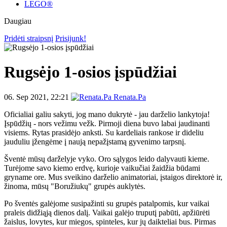
LEGO®
Daugiau
Pridėti straipsnį
Prisijunk!
Rugsėjo 1-osios įspūdžiai
06. Sep 2021, 22:21
Renata.Pa
Oficialiai galiu sakyti, jog mano dukrytė - jau darželio lankytoja!
Įspūdžių - nors vežimu vežk. Pirmoji diena buvo labai jaudinanti
visiems. Rytas prasidėjo anksti. Su kardeliais rankose ir dideliu
jauduliu įžengėme į naują nepažįstamą gyvenimo tarpsnį.
Šventė mūsų darželyje vyko. Oro sąlygos leido dalyvauti kieme.
Turėjome savo kiemo erdvę, kurioje vaikučiai žaidžia būdami
gryname ore. Mus sveikino darželio animatoriai, įstaigos direktorė ir,
žinoma, mūsų "Boružiukų" grupės auklytės.
Po šventės galėjome susipažinti su grupės patalpomis, kur vaikai
praleis didžiąją dienos dalį. Vaikai galėjo truputį pabūti, apžiūrėti
žaislus, lovytes, kur miegos, spinteles, kur jų daikteliai bus. Pirmas