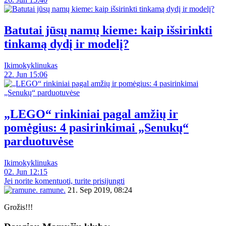
Batutai jūsų namų kieme: kaip išsirinkti
tinkamą dydį ir modelį?
Ikimokyklinukas
22. Jun 15:06
„LEGO“ rinkiniai pagal amžių ir
pomėgius: 4 pasirinkimai „Senukų“
parduotuvėse
Ikimokyklinukas
02. Jun 12:15
Jei norite komentuoti, turite prisijungti
ramune.
21. Sep 2019, 08:24
Grožis!!!