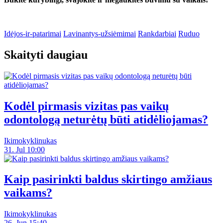
Idėjos-ir-patarimai
Lavinantys-užsiėmimai
Rankdarbiai
Ruduo
Skaityti daugiau
Kodėl pirmasis vizitas pas vaikų
odontologą neturėtų būti atidėliojamas?
Ikimokyklinukas
31. Jul 10:00
Kaip pasirinkti baldus skirtingo amžiaus
vaikams?
Ikimokyklinukas
26. Jun 15:40