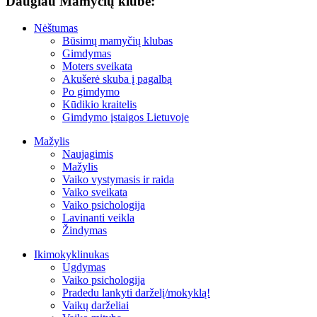
Daugiau Mamyčių klube:
Nėštumas
Būsimų mamyčių klubas
Gimdymas
Moters sveikata
Akušerė skuba į pagalbą
Po gimdymo
Kūdikio kraitelis
Gimdymo įstaigos Lietuvoje
Mažylis
Naujagimis
Mažylis
Vaiko vystymasis ir raida
Vaiko sveikata
Vaiko psichologija
Lavinanti veikla
Žindymas
Ikimokyklinukas
Ugdymas
Vaiko psichologija
Pradedu lankyti darželį/mokyklą!
Vaikų darželiai