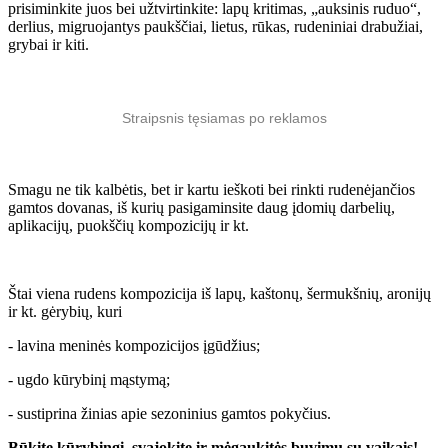
prisiminkite juos bei užtvirtinkite: lapų kritimas, „auksinis ruduo“,
derlius, migruojantys paukščiai, lietus, rūkas, rudeniniai drabužiai,
grybai ir kiti.
Straipsnis tęsiamas po reklamos
Smagu ne tik kalbėtis, bet ir kartu ieškoti bei rinkti rudenėjančios
gamtos dovanas, iš kurių pasigaminsite daug įdomių darbelių,
aplikacijų, puokščių kompozicijų ir kt.
Štai viena rudens kompozicija iš lapų, kaštonų, šermukšnių, aronijų
ir kt. gėrybių, kuri
- lavina meninės kompozicijos įgūdžius;
- ugdo kūrybinį mąstymą;
- sustiprina žinias apie sezoninius gamtos pokyčius.
Būkite kūrybingi, svajokite ir mėgaukitės buvimu su vaikais!