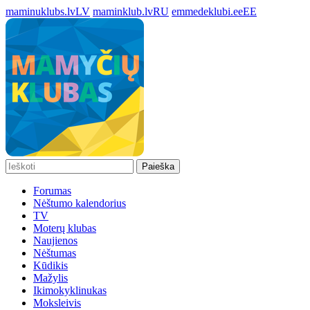
maminuklubs.lv
LV
maminklub.lv
RU
emmedeklubi.ee
EE
Paieška
Forumas
Nėštumo kalendorius
TV
Moterų klubas
Naujienos
Nėštumas
Kūdikis
Mažylis
Ikimokyklinukas
Moksleivis