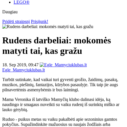
LEGO®
Daugiau
Pridėti straipsnį
Prisijunk!
Rudens darbeliai: mokomės
matyti tai, kas gražu
18. Sep 2019, 09:47
Egle_Mamyciuklubas.lt
Turbūt sutinkate, kad vaikai turi gyventi grožio, žaidimų, pasakų,
muzikos, piešinių, fantazijos, kūrybos pasaulyje. Tik taip jie augs
pilnavertėmis asmenybėmis ir bus laimingi.
Mama Veronika iš latviško Mamyčių klubo dalinasi idėja, ką
naudingo ir smagaus nuveikti su vaiku rudenį iš surinktų miško ar
lauko gėrybių.
Ruduo - puikus metas su vaiku pakalbėti apie sezoninius gamtos
pokyčius. Supažindinkite mažuosius su naujais žodžiais arba