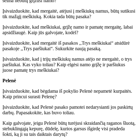
šeima nebūtų grįžusi namo?
Įsivaizduokite, kad mergaitė, atėjusi į meškiukų namus, būtų sutikusi
tik mažąjį meškiuką. Kokia tada būtų pasaka?
Įsivaizduokite, kad meškiukai, grįžę namo ir pamatę mergaitę, labai
apsidžiaugė. Kaip jūs galvojate, kodėl?
Įsivaizduokite, kad mergaitė iš pasakos ,,Trys meškiukai“ atsidūrė
pasakoje ,,Trys paršiukai“. Sukurkite naują pasaką.
Įsivaizduokite, kad į trijų meškiukų namus atėjo ne mergaitė, o trys
paršiukai. Kas vyko toliau? Kaip elgėsi namo grįžę ir paršiukus
juose pamatę trys meškiukai?
Pelenė
Įsivaizduokite, kad bėgdama iš pokylio Pelenė nepametė kurpaitės.
Kaip princui surasti Pelenę?
Įsivaizduokite, kad Pelenė pasako pamotei nedarysianti jos paskirtų
darbų. Papasakokite, kas buvo toliau.
Kaip galvojate, jeigu Pelenė būtų turėjusi skraidančią raganos šluotą,
stebuklingąją kepurę, dūdelę, kurios garsus išgirdę visi pradeda
šokti, ką ji su tais daiktais darytų?