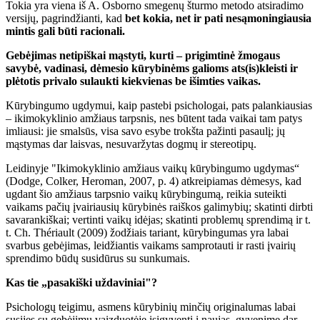
Tokia yra viena iš A. Osborno smegenų šturmo metodo atsiradimo
versijų, pagrindžianti, kad
bet kokia, net ir pati nesąmoningiausia
mintis gali būti racionali.
Gebėjimas netipiškai mąstyti, kurti – prigimtinė žmogaus
savybė, vadinasi, dėmesio kūrybinėms galioms ats(is)kleisti ir
plėtotis privalo sulaukti kiekvienas be išimties vaikas.
Kūrybingumo ugdymui, kaip pastebi psichologai, pats palankiausias
– ikimokyklinio amžiaus tarpsnis, nes būtent tada vaikai tam patys
imliausi: jie smalsūs, visa savo esybe trokšta pažinti pasaulį; jų
mąstymas dar laisvas, nesuvaržytas dogmų ir stereotipų.
Leidinyje "Ikimokyklinio amžiaus vaikų kūrybingumo ugdymas“
(Dodge, Colker, Heroman, 2007, p. 4) atkreipiamas dėmesys, kad
ugdant šio amžiaus tarpsnio vaikų kūrybingumą, reikia suteikti
vaikams pačių įvairiausių kūrybinės raiškos galimybių; skatinti dirbti
savarankiškai; vertinti vaikų idėjas; skatinti problemų sprendimą ir t.
t. Ch. Thériault (2009) žodžiais tariant, kūrybingumas yra labai
svarbus gebėjimas, leidžiantis vaikams samprotauti ir rasti įvairių
sprendimo būdų susidūrus su sunkumais.
Kas tie „pasakiški uždaviniai"?
Psichologų teigimu, asmens kūrybinių minčių originalumas labai
susijęs su gebėjimu vaizduotėje įsigyventi į naujas, gyvenime dar