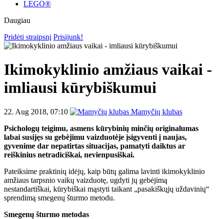
LEGO®
Daugiau
Pridėti straipsnį
Prisijunk!
Ikimokyklinio amžiaus vaikai -
imliausi kūrybiškumui
22. Aug 2018, 07:10
Mamyčių klubas
Psichologų teigimu, asmens kūrybinių minčių originalumas
labai susijęs su gebėjimu vaizduotėje įsigyventi į naujas,
gyvenime dar nepatirtas situacijas, pamatyti daiktus ar
reiškinius netradiciškai, nevienpusiškai.
Pateiksime praktinių idėjų, kaip būtų galima lavinti ikimokyklinio
amžiaus tarpsnio vaikų vaizduotę, ugdyti jų gebėjimą
nestandartiškai, kūrybiškai mąstyti taikant „pasakiškųjų uždavinių“
sprendimą smegenų šturmo metodu.
Smegenų šturmo metodas