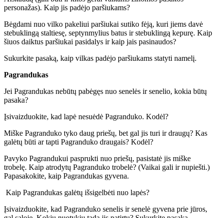
personažas). Kaip jis padėjo paršiukams?
Bėgdami nuo vilko pakeliui paršiukai sutiko fėją, kuri jiems davė
stebuklingą staltiesę, septynmylius batus ir stebuklingą kepurę. Kaip
šiuos daiktus paršiukai pasidalys ir kaip jais pasinaudos?
Sukurkite pasaką, kaip vilkas padėjo paršiukams statyti namelį.
Pagrandukas
Jei Pagrandukas nebūtų pabėgęs nuo senelės ir senelio, kokia būtų
pasaka?
Įsivaizduokite, kad lapė nesuėdė Pagranduko. Kodėl?
Miške Pagranduko tyko daug priešų, bet gal jis turi ir draugų? Kas
galėtų būti ar tapti Pagranduko draugais? Kodėl?
Pavyko Pagrandukui pasprukti nuo priešų, pasistatė jis miške
trobelę. Kaip atrodytų Pagranduko trobelė? (Vaikai gali ir nupiešti.)
Papasakokite, kaip Pagrandukas gyvena.
Kaip Pagrandukas galėtų išsigelbėti nuo lapės?
Įsivaizduokite, kad Pagranduko senelis ir senelė gyvena prie jūros,
gal saloje. Kokių nuotykių tada jis patirtų? Sukurkite pasaką