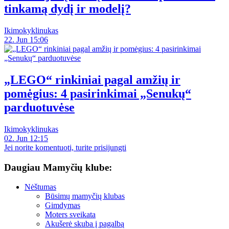
tinkamą dydį ir modelį?
Ikimokyklinukas
22. Jun 15:06
„LEGO“ rinkiniai pagal amžių ir
pomėgius: 4 pasirinkimai „Senukų“
parduotuvėse
Ikimokyklinukas
02. Jun 12:15
Jei norite komentuoti, turite prisijungti
Daugiau Mamyčių klube:
Nėštumas
Būsimų mamyčių klubas
Gimdymas
Moters sveikata
Akušerė skuba į pagalbą