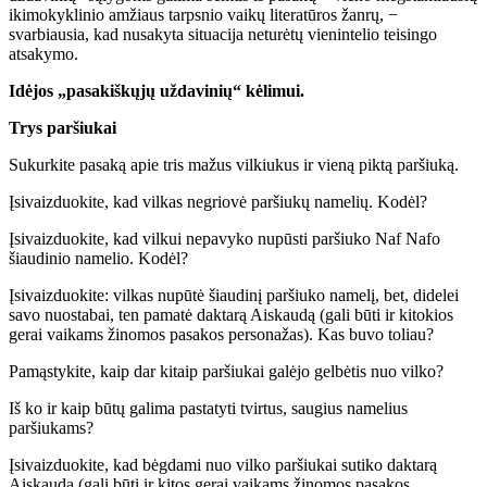
ikimokyklinio amžiaus tarpsnio vaikų literatūros žanrų, −
svarbiausia, kad nusakyta situacija neturėtų vienintelio teisingo
atsakymo.
Idėjos „pasakiškųjų uždavinių“ kėlimui.
Trys paršiukai
Sukurkite pasaką apie tris mažus vilkiukus ir vieną piktą paršiuką.
Įsivaizduokite, kad vilkas negriovė paršiukų namelių. Kodėl?
Įsivaizduokite, kad vilkui nepavyko nupūsti paršiuko Naf Nafo
šiaudinio namelio. Kodėl?
Įsivaizduokite: vilkas nupūtė šiaudinį paršiuko namelį, bet, didelei
savo nuostabai, ten pamatė daktarą Aiskaudą (gali būti ir kitokios
gerai vaikams žinomos pasakos personažas). Kas buvo toliau?
Pamąstykite, kaip dar kitaip paršiukai galėjo gelbėtis nuo vilko?
Iš ko ir kaip būtų galima pastatyti tvirtus, saugius namelius
paršiukams?
Įsivaizduokite, kad bėgdami nuo vilko paršiukai sutiko daktarą
Aiskaudą (gali būti ir kitos gerai vaikams žinomos pasakos