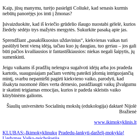
Kaip, jūsų manymu, turėjo pasielgti Coliukė, kad senasis kurmis
nebūtų panorėjęs jos imti į žmonas?
Įsivaizduokite, kad iš kviečio grūdelio išaugo nuostabi gėlelė, kurios
žiedely sėdėjo trys mažytės mergytės. Sukurkite pasaką apie jas.
Sprendžiant „pasakiškuosius uždavinius“, kiekvienas vaikas turi
pasiūlyti bent vieną idėją, tačiau kuo jų daugiau, tuo geriau – jos gali
būti pačios kvailiausios ir fantastiškiausios: niekas negali šaipytis, jų
sumenkinti.
Jeigu vaikams iš pradžių nelengva sugalvoti idėjų arba jos pradeda
kartotis, suaugusiajam pačiam vertėtų pateikti įdomią intriguojančią
mintį, svarbu nepamiršti pagirti kiekvieno vaiko, parodyti, kad
išsakyta nuomonė išties verta dėmesio, pasidžiaugti vaikų įžvalgumu
ir skatinti teigiamas emocijas, kurios ir padeda skleistis vaiko
kūrybinėms galioms.
Šiaulių universiteto Socialinių mokslų (edukologija) daktarė Nijolė
Bražienė
www.ikimokyklinis.lt
KLUBAS:-Ikimokyklinukų
Pradedu-lankyti-darželį-mokyklą!
Ugdymas
Vaiko-psichologija