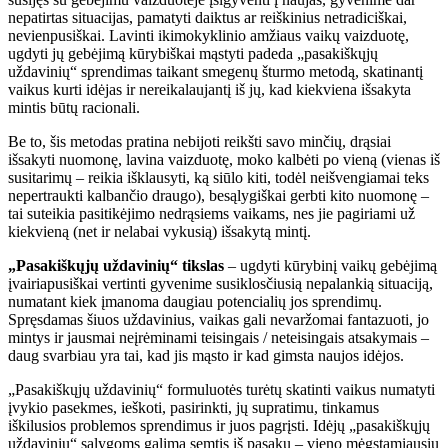
nepatirtas situacijas, pamatyti daiktus ar reiškinius netradiciškai,
nevienpusiškai. Lavinti ikimokyklinio amžiaus vaikų vaizduotę,
ugdyti jų gebėjimą kūrybiškai mąstyti padeda „pasakiškųjų
uždavinių“ sprendimas taikant smegenų šturmo metodą, skatinantį
vaikus kurti idėjas ir nereikalaujantį iš jų, kad kiekviena išsakyta
mintis būtų racionali.
Be to, šis metodas pratina nebijoti reikšti savo minčių, drąsiai
išsakyti nuomonę, lavina vaizduotę, moko kalbėti po vieną (vienas iš
susitarimų – reikia išklausyti, ką siūlo kiti, todėl neišvengiamai teks
nepertraukti kalbančio draugo), besąlygiškai gerbti kito nuomonę –
tai suteikia pasitikėjimo nedrąsiems vaikams, nes jie pagiriami už
kiekvieną (net ir nelabai vykusią) išsakytą mintį.
„Pasakiškųjų uždavinių“ tikslas
– ugdyti kūrybinį vaikų gebėjimą
įvairiapusiškai vertinti gyvenime susiklosčiusią nepalankią situaciją,
numatant kiek įmanoma daugiau potencialių jos sprendimų.
Spręsdamas šiuos uždavinius, vaikas gali nevaržomai fantazuoti, jo
mintys ir jausmai neįrėminami teisingais / neteisingais atsakymais –
daug svarbiau yra tai, kad jis mąsto ir kad gimsta naujos idėjos.
„Pasakiškųjų uždavinių“ formuluotės turėtų skatinti vaikus numatyti
įvykio pasekmes, ieškoti, pasirinkti, jų supratimu, tinkamus
iškilusios problemos sprendimus ir juos pagrįsti. Idėjų „pasakiškųjų
uždavinių“ sąlygoms galima semtis iš pasakų – vieno mėgstamiausių