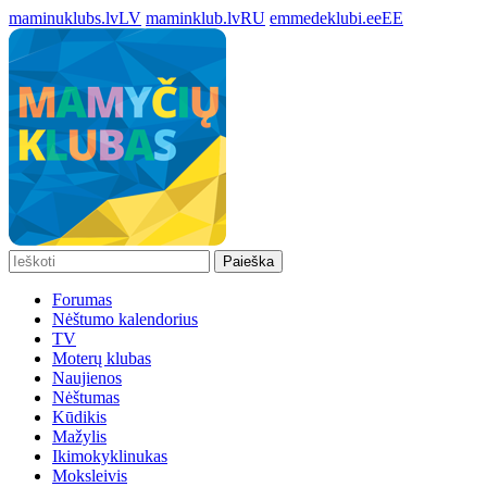
maminuklubs.lv
LV
maminklub.lv
RU
emmedeklubi.ee
EE
Paieška
Forumas
Nėštumo kalendorius
TV
Moterų klubas
Naujienos
Nėštumas
Kūdikis
Mažylis
Ikimokyklinukas
Moksleivis