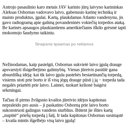
Antrojo pasaulinio karo metais JAV karinio jūrų laivyno karininkas
Aleksas Osbornas vadovavo laivo, gabenusio karinę techniką ir
maisto produktus, įgulai. Kartą, plaukdamas Atlanto vandenynu, jis
gavo radiogramą apie galimą povandeninės vokiečių torpedos ataką.
Be karinės apsaugos plaukiantiems amerikiečiams iškilo grėsmė tapti
mokomojo šaudymo taikiniu.
Straipsnis tęsiamas po reklamos
Nežinodamas, kaip pasielgti, Osbornas sukvietė laivo įgulą drauge
apsvarstyti išsigelbėjimo galimybių. Vienas jūreivis pasiūlė gana
absurdišką idėją: kai tik laivo įgula pastebės besiartinančią torpedą,
visiems stoti prie borto ir iš visų jėgų drauge pūsti į ją − torpeda tada
negalės priartėti prie laivo. Laimei, tuokart kelionė baigėsi
sėkmingai.
Tačiau iš pirmo žvilgsnio kvailos jūreivio idėjos kapitonas
nepraleido pro ausis – ji paskatino Osborną prie laivo borto
sukonstruoti galingus vandens siurblius. Būtent jie išties kartą
„nupūtė“ priešų torpedą į šalį. Ir tada kapitonas Osbornas susimąstė
– kvaila mintis išgelbėjo visą laivo įgulą!