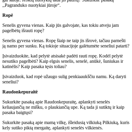
,,Pagranduko nuotykiai jūroje“.
Ropė
Senelis gyvena vienas. Kaip jūs galvojate, kas tokiu atveju jam
pagelbėtų išrauti ropę?
Senelis gyvena vienas. Ropę šiaip ne taip jis išrovė, tačiau parnešti
ją namo per sunku. Ką tokioje situacijoje galėtumėte seneliui patarti?
Įsivaizduokite, kad pelytė atsisakė padėti rauti ropę. Kodėl pelytė
nesutiko pagelbėti? Kaip elgsis senelis, senelė, anūkė, šuniukas ir
katinėlis? Kaip pasaka tęsis toliau?
Įsivaizduok, kad ropė užaugo sulig penkiaaukščiu namu. Ką daryti
seneliui?
Raudonkepuraitė
Sukurkite pasaką apie Raudonkepuraitę, aplankyti senelės
keliaujančią ne mišku, o plaukiančią upe. Ką tada ji sutiktų ir kaip
pasaka baigtųsi?
Sukurkite pasaką apie mamą vilkę, išleidusią vilkiuką Pilkiuką, kuris
kely sutiko piktą mergaitę, aplankyti senelės vilkienės.