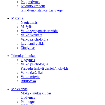
Po gimdymo
Kūdikio kraitelis
Gimdymo įstaigos Lietuvoje
Mažylis
Naujagimis
Mažylis
Vaiko vystymasis ir raida
Vaiko sveikata
Vaiko psichologija
Lavinanti veikla
Žindymas
Ikimokyklinukas
Ugdymas
Vaiko psichologija
Pradedu lankyti darželį/mokyklą!
Vaikų darželiai
Vaiko mityba
Biblioteka
Moksleivis
Mokyklinukų klubas
Ugdymas
Pramogos