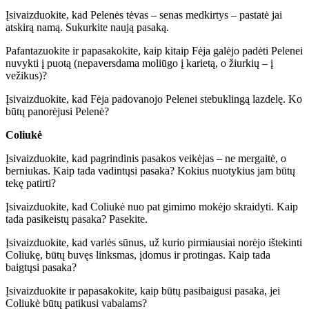
Įsivaizduokite, kad Pelenės tėvas – senas medkirtys – pastatė jai
atskirą namą. Sukurkite naują pasaką.
Pafantazuokite ir papasakokite, kaip kitaip Fėja galėjo padėti Pelenei
nuvykti į puotą (nepaversdama moliūgo į karietą, o žiurkių – į
vežikus)?
Įsivaizduokite, kad Fėja padovanojo Pelenei stebuklingą lazdelę. Ko
būtų panorėjusi Pelenė?
Coliukė
Įsivaizduokite, kad pagrindinis pasakos veikėjas – ne mergaitė, o
berniukas. Kaip tada vadintųsi pasaka? Kokius nuotykius jam būtų
tekę patirti?
Įsivaizduokite, kad Coliukė nuo pat gimimo mokėjo skraidyti. Kaip
tada pasikeistų pasaka? Pasekite.
Įsivaizduokite, kad varlės sūnus, už kurio pirmiausiai norėjo ištekinti
Coliukę, būtų buvęs linksmas, įdomus ir protingas. Kaip tada
baigtųsi pasaka?
Įsivaizduokite ir papasakokite, kaip būtų pasibaigusi pasaka, jei
Coliukė būtų patikusi vabalams?