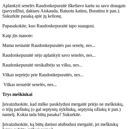
Aplankyti senelės Raudonkepuraitė iškeliavo kartu su savo draugais
(pavyzdžiui, daktaru Aiskauda, Batuotu katinu, Buratinu ir pan.).
Sukurkite pasaką apie jų kelionę.
Papasakokite, kuo Raudonkepuraitė tapo suaugusi.
Kaip jūs manote:
Mama nesiuntė Raudonkepuraitės pas senelę, nes...
Raudonkepuraitė nėjo aplankyti savo senelės, nes...
Raudonkepuraitė nesikalbėjo su vilku, nes...
Vilkas nepriėjo prie Raudonkepuraitės, nes...
Vilkas nesuėdė senelės, nes...
Trys meškiukai
Įsivaizduokite, kad miške pasiklydusi mergaitė priėjo ne meškiukų,
o trijų paršiukų (o gal septynių nykštukų, septynių ožiukų ir pan.)
namelį. Kokia tada būtų pasaka? Sukurkite.
Įsivaizduokite, ką būtų dariusi atsibudusi mergaitė, jei meškiukų