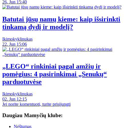
26. Jun 15:40
Batutai jūsų namų kieme: kaip išsirinkti
tinkamą dydį ir modelį?
Ikimokyklinukas
22. Jun 15:06
„LEGO“ rinkiniai pagal amžių ir
pomėgius: 4 pasirinkimai „Senukų“
parduotuvėse
Ikimokyklinukas
02. Jun 12:15
Jei norite komentuoti, turite prisijungti
Daugiau Mamyčių klube:
Nėštumas