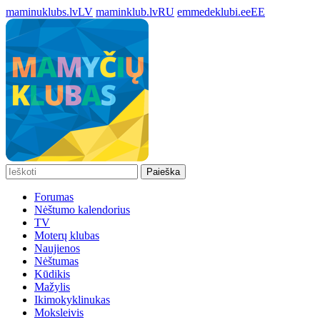
maminuklubs.lv
LV
maminklub.lv
RU
emmedeklubi.ee
EE
Paieška
Forumas
Nėštumo kalendorius
TV
Moterų klubas
Naujienos
Nėštumas
Kūdikis
Mažylis
Ikimokyklinukas
Moksleivis