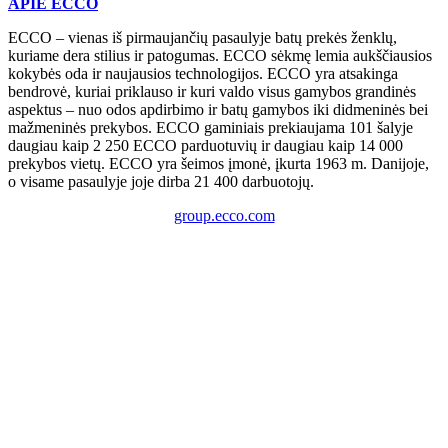
APIE ECCO
ECCO – vienas iš pirmaujančių pasaulyje batų prekės ženklų,
kuriame dera stilius ir patogumas. ECCO sėkmę lemia aukščiausios
kokybės oda ir naujausios technologijos. ECCO yra atsakinga
bendrovė, kuriai priklauso ir kuri valdo visus gamybos grandinės
aspektus – nuo odos apdirbimo ir batų gamybos iki didmeninės bei
mažmeninės prekybos. ECCO gaminiais prekiaujama 101 šalyje
daugiau kaip 2 250 ECCO parduotuvių ir daugiau kaip 14 000
prekybos vietų. ECCO yra šeimos įmonė, įkurta 1963 m. Danijoje,
o visame pasaulyje joje dirba 21 400 darbuotojų.
group.ecco.com