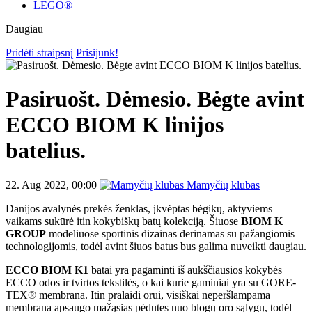
LEGO®
Daugiau
Pridėti straipsnį
Prisijunk!
Pasiruošt. Dėmesio. Bėgte avint
ECCO BIOM K linijos
batelius.
22. Aug 2022, 00:00
Mamyčių klubas
Danijos avalynės prekės ženklas, įkvėptas bėgikų, aktyviems
vaikams sukūrė itin kokybiškų batų kolekciją. Šiuose
BIOM K
GROUP
modeliuose sportinis dizainas derinamas su pažangiomis
technologijomis, todėl avint šiuos batus bus galima nuveikti daugiau.
ECCO BIOM K1
batai yra pagaminti iš aukščiausios kokybės
ECCO odos ir tvirtos tekstilės, o kai kurie gaminiai yra su GORE-
TEX® membrana. Itin pralaidi orui, visiškai neperšlampama
membrana apsaugo mažąsias pėdutes nuo blogų oro sąlygų, todėl