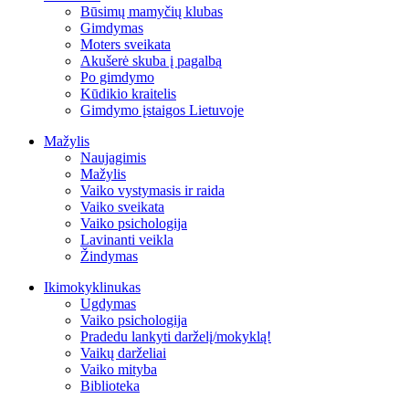
Būsimų mamyčių klubas
Gimdymas
Moters sveikata
Akušerė skuba į pagalbą
Po gimdymo
Kūdikio kraitelis
Gimdymo įstaigos Lietuvoje
Mažylis
Naujagimis
Mažylis
Vaiko vystymasis ir raida
Vaiko sveikata
Vaiko psichologija
Lavinanti veikla
Žindymas
Ikimokyklinukas
Ugdymas
Vaiko psichologija
Pradedu lankyti darželį/mokyklą!
Vaikų darželiai
Vaiko mityba
Biblioteka