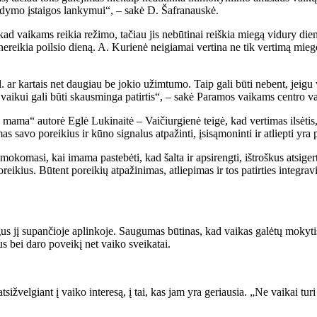
ugdymo įstaigos lankymui“, – sakė D. Šafranauskė.
aikams reikia režimo, tačiau jis nebūtinai reiškia miegą vidury dienos. 
eikia poilsio dieną. A. Kurienė neigiamai vertina ne tik vertimą miegoti 
 ar kartais net daugiau be jokio užimtumo. Taip gali būti nebent, jeigu
ti vaikui gali būti skausminga patirtis“, – sakė Paramos vaikams centro v
ama“ autorė Eglė Lukinaitė – Vaičiurgienė teigė, kad vertimas ilsėtis, g
savo poreikius ir kūno signalus atpažinti, įsisąmoninti ir atliepti yra p
s mokomasi, kai imama pastebėti, kad šalta ir apsirengti, ištroškus atsig
reikius. Būtent poreikių atpažinimas, atliepimas ir tos patirties integ
gus jį supančioje aplinkoje. Saugumas būtinas, kad vaikas galėtų mokytis
s bei daro poveikį net vaiko sveikatai.
žvelgiant į vaiko interesą, į tai, kas jam yra geriausia. „Ne vaikai turi bū