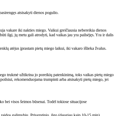
pasirengęs atsisakyti dienos pogulio.
auja vakare iki nakties miego. Vaikui greičiausia nebereikia dienos
i ilgi, jų metu gali atrodyti, kad vaikas jau yra pailsėjęs. Yra ir dalis
klų atėjus įprastam pietų miego laikui, iki vakaro išlieka žvalus.
iego trukmė užtikrina jo poreikių patenkinimą, toks vaikas pietų miego
oilsiui, rekomenduojama trumpinti arba atsisakyti pietų miego, jei
ko bei visos šeimos būsenai. Todėl tokiose situacijose
 raidos galimybių. Priverstinio, ilgo (daugiau kaip 10-15 min)