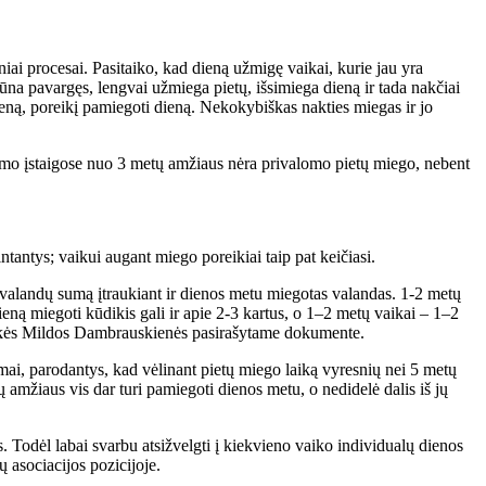
iai procesai. Pasitaiko, kad dieną užmigę vaikai, kurie jau yra
būna pavargęs, lengvai užmiega pietų, išsimiega dieną ir tada nakčiai
ną, poreikį pamiegoti dieną. Nekokybiškas nakties miegas ir jo
ymo įstaigose nuo 3 metų amžiaus nėra privalomo pietų miego, nebent
tantys; vaikui augant miego poreikiai taip pat keičiasi.
valandų sumą įtraukiant ir dienos metu miegotas valandas. 1-2 metų
eną miegoti kūdikis gali ir apie 2-3 kartus, o 1–2 metų vaikai – 1–2
ninkės Mildos Dambrauskienės pasirašytame dokumente.
rimai, parodantys, kad vėlinant pietų miego laiką vyresnių nei 5 metų
amžiaus vis dar turi pamiegoti dienos metu, o nedidelė dalis iš jų
s. Todėl labai svarbu atsižvelgti į kiekvieno vaiko individualų dienos
 asociacijos pozicijoje.