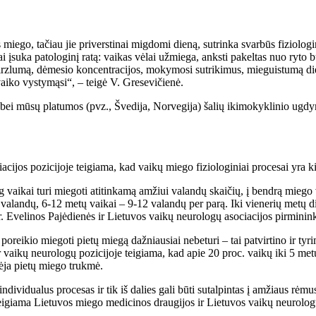
ego, tačiau jie priverstinai migdomi dieną, sutrinka svarbūs fiziologin
i įsuka patologinį ratą: vaikas vėlai užmiega, anksti pakeltas nuo ryto 
irzlumą, dėmesio koncentracijos, mokymosi sutrikimus, mieguistumą die
iko vystymąsi“, – teigė V. Gresevičienė.
) bei mūsų platumos (pvz., Švedija, Norvegija) šalių ikimokyklinio ugd
ijos pozicijoje teigiama, kad vaikų miego fiziologiniai procesai yra kin
aikai turi miegoti atitinkamą amžiui valandų skaičių, į bendrą miego 
valandų, 6-12 metų vaikai – 9-12 valandų per parą. Iki vienerių metų di
dr. Evelinos Pajėdienės ir Lietuvos vaikų neurologų asociacijos pirmi
 poreikio miegoti pietų miegą dažniausiai nebeturi – tai patvirtino ir ty
aikų neurologų pozicijoje teigiama, kad apie 20 proc. vaikų iki 5 metų 
pėja pietų miego trukmė.
dividualus procesas ir tik iš dalies gali būti sutalpintas į amžiaus rėmu
teigiama Lietuvos miego medicinos draugijos ir Lietuvos vaikų neurologų