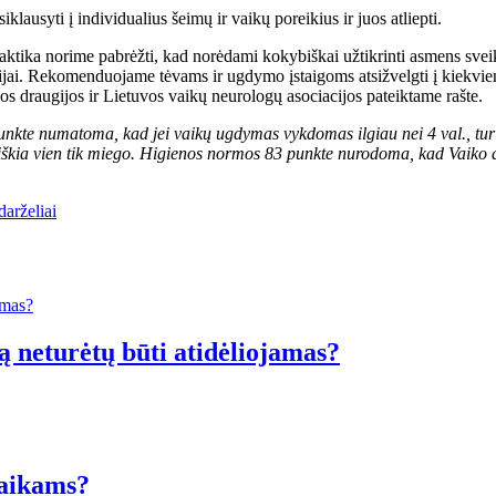
klausyti į individualius šeimų ir vaikų poreikius ir juos atliepti.
ktika norime pabrėžti, kad norėdami kokybiškai užtikrinti asmens sveika
ijai. Rekomenduojame tėvams ir ugdymo įstaigoms atsižvelgti į kiekvien
os draugijos ir Lietuvos vaikų neurologų asociacijos pateiktame rašte.
te numatoma, kad jei vaikų ugdymas vykdomas ilgiau nei 4 val., turi b
ereiškia vien tik miego. Higienos normos 83 punkte nurodoma, kad Vaiko d
darželiai
ą neturėtų būti atidėliojamas?
vaikams?