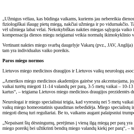
„Užmigus vėliau, kas būdinga vaikams, kuriems jau nebereikia dienos mi
fiziologiškai išaugę pietų miegą, nakčiai užmiega ir po vidurnakčio. Ta
vėl užmiega labai vėlai. Nekokybiškas nakties miegas sąlygoja vaiko 
kompensacija dienos miegu neigiamai veikia normalų ikimokyklinio va
Vertinant nakties miego svarbą daugelyje Vakarų (pvz., JAV, Anglija
tam yra individualus vaiko poreikis.
Paros miego normos
Lietuvos miego medicinos draugijos ir Lietuvos vaikų neurologų asociac
„Amerikos miego medicinos akademijos gairėse yra akcentuojama, jog v
vaikai turėtų miegoti 11-14 valandų per parą, 3-5 metų vaikai – 10-13 
kartus“, – teigiama Lietuvos miego medicinos draugijos prezidentės 
Neurologai ir miego specialistai teigia, kad vyresnių nei 5 metų vaikai
vaikų miego homeostatinis spaudimas nebedidėja. Miego specialistų ir v
miegoti dieną turi reguliariai. Be to, vaikams augant palaipsniui trum
„Nepaisant šių dėsningumų, perėjimas į vieną ilgą miegą per parą yra in
miego poreikį bei užtikrinti bendrą miego valandų kiekį per parą“, – 