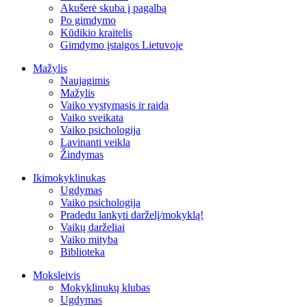
Akušerė skuba į pagalbą
Po gimdymo
Kūdikio kraitelis
Gimdymo įstaigos Lietuvoje
Mažylis
Naujagimis
Mažylis
Vaiko vystymasis ir raida
Vaiko sveikata
Vaiko psichologija
Lavinanti veikla
Žindymas
Ikimokyklinukas
Ugdymas
Vaiko psichologija
Pradedu lankyti darželį/mokyklą!
Vaikų darželiai
Vaiko mityba
Biblioteka
Moksleivis
Mokyklinukų klubas
Ugdymas