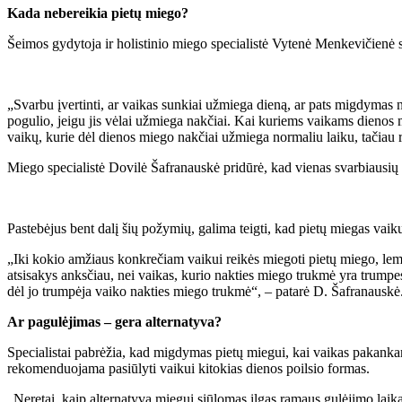
Kada nebereikia pietų miego?
Šeimos gydytoja ir holistinio miego specialistė Vytenė Menkevičienė si
„Svarbu įvertinti, ar vaikas sunkiai užmiega dieną, ar pats migdymas ne
pogulio, jeigu jis vėlai užmiega nakčiai. Kai kuriems vaikams dienos mie
vaikų, kurie dėl dienos miego nakčiai užmiega normaliu laiku, tačiau 
Miego specialistė Dovilė Šafranauskė pridūrė, kad vienas svarbiausių 
Pastebėjus bent dalį šių požymių, galima teigti, kad pietų miegas vaik
„Iki kokio amžiaus konkrečiam vaikui reikės miegoti pietų miego, lemi
atsisakys anksčiau, nei vaikas, kurio nakties miego trukmė yra trump
dėl jo trumpėja vaiko nakties miego trukmė“, – patarė D. Šafranauskė
Ar pagulėjimas – gera alternatyva?
Specialistai pabrėžia, kad migdymas pietų miegui, kai vaikas pakankama
rekomenduojama pasiūlyti vaikui kitokias dienos poilsio formas.
„Neretai, kaip alternatyva miegui siūlomas ilgas ramaus gulėjimo laika