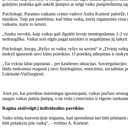
gulėjimo praktika gali sukelti įtampos ar netgi vaiko pasipriešinimą 
Psichologė, Paramos vaikams centro vadovė Aušra Kurienė pabrėžė, kad v
muzikos. Taip pat pastebima, kad būna vaikų, kurių organizmui visai ner
vaikams, kurie to nenori.
„Sunku suvokti, kaip vaikas gali išgulėti lovoje nemiegodamas 1-2 val.
nedraugišku. Vaikai nori elgtis pagal taisykles ir negalėjimas jų laiky
Psichologė, knygų „Ryšys su vaiku, ryšys su savimi“ ir „Dviejų vaikų m
mokyti ignoruoti savo kūno poreikius. O poreikių atliepimas ir mokymas 
„Tai vyksta labai paprastai – per kasdienes situacijas. Savireguliacijo
būdu mokomasi reaguoti į savo fiziologinius, emocinius, socialinius po
Lukinaitė-Vaičiurgienė.
Anot jos, kai poreikiai sistemingai ignoruojami, vaikas jaučiasi nesau
saugus vaikas patiria įtampą, o tai veda į emocinius ir elgesio sunkumu
Ragina atsižvelgti į individualius poreikius
Vaiko teisių konvencijoje teigiama, kad sprendimai turi būti priimami atsi
būti pritaikyta prie vaikų“, – tvirtino A. Kurienė.