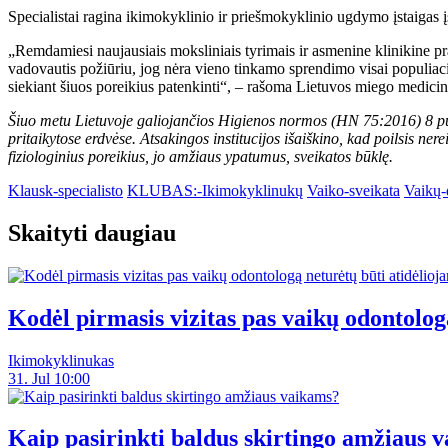
Specialistai ragina ikimokyklinio ir priešmokyklinio ugdymo įstaigas įsi
„Remdamiesi naujausiais moksliniais tyrimais ir asmenine klinikine pra
vadovautis požiūriu, jog nėra vieno tinkamo sprendimo visai populiac
siekiant šiuos poreikius patenkinti“, – rašoma Lietuvos miego medicin
Šiuo metu Lietuvoje galiojančios Higienos normos (HN 75:2016) 8 punk
pritaikytose erdvėse. Atsakingos institucijos išaiškino, kad poilsis n
fiziologinius poreikius, jo amžiaus ypatumus, sveikatos būklę.
Klausk-specialisto
KLUBAS:-Ikimokyklinukų
Vaiko-sveikata
Vaikų-
Skaityti daugiau
Kodėl pirmasis vizitas pas vaikų odontolog
Ikimokyklinukas
31. Jul 10:00
Kaip pasirinkti baldus skirtingo amžiaus 