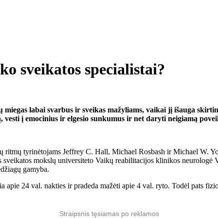
o sveikatos specialistai?
ų miegas labai svarbus ir sveikas mažyliams, vaikai jį išauga skirtin
, vesti į emocinius ir elgesio sunkumus ir net daryti neigiamą povei
ių ritmų tyrinėtojams Jeffrey C. Hall, Michael Rosbash ir Michael W. Y
 sveikatos mokslų universiteto Vaikų reabilitacijos klinikos neurologė V
medžiagų gamyba.
 apie 24 val. nakties ir pradeda mažėti apie 4 val. ryto. Todėl pats fiz
Straipsnis tęsiamas po reklamos