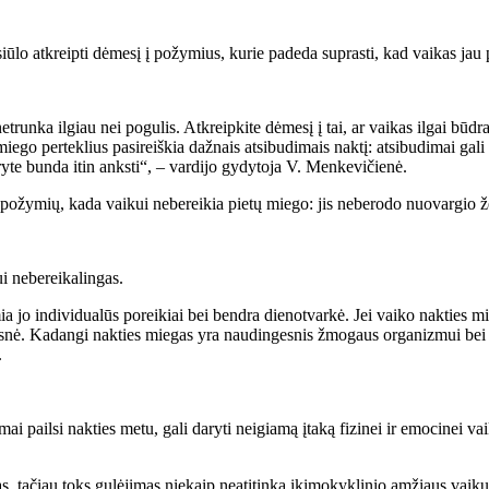
ūlo atkreipti dėmesį į požymius, kurie padeda suprasti, kad vaikas jau 
trunka ilgiau nei pogulis. Atkreipkite dėmesį į tai, ar vaikas ilgai būdr
go perteklius pasireiškia dažnais atsibudimais naktį: atsibudimai gali būt
ryte bunda itin anksti“, – vardijo gydytoja V. Menkevičienė.
požymių, kada vaikui nebereikia pietų miego: jis neberodo nuovargio žen
ui nebereikalingas.
a jo individualūs poreikiai bei bendra dienotvarkė. Jei vaiko nakties m
esnė. Kadangi nakties miegas yra naudingesnis žmogaus organizmui bei p
.
i pailsi nakties metu, gali daryti neigiamą įtaką fizinei ir emocinei vai
s, tačiau toks gulėjimas niekaip neatitinka ikimokyklinio amžiaus vaikų