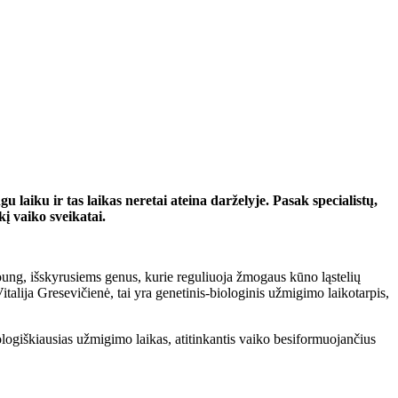
gu laiku ir tas laikas neretai ateina darželyje. Pasak specialistų,
kį vaiko sveikatai.
oung, išskyrusiems genus, kurie reguliuoja žmogaus kūno ląstelių
italija Gresevičienė, tai yra genetinis-biologinis užmigimo laikotarpis,
iologiškiausias užmigimo laikas, atitinkantis vaiko besiformuojančius