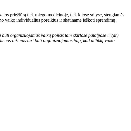
tos priežiūrą tiek miego medicinoje, tiek kitose srityse, stengiamės
o vaiko individualius poreikius ir skatiname ieškoti sprendimų
ūti organizuojamas vaikų poilsis tam skirtose patalpose ir (ar)
ienos režimas turi būti organizuojamas taip, kad atitiktų vaiko