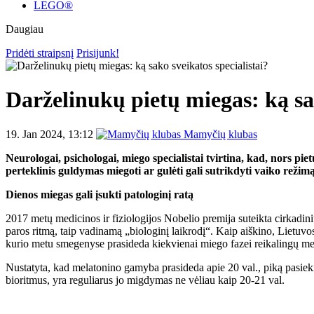
LEGO®
Daugiau
Pridėti straipsnį
Prisijunk!
Darželinukų pietų miegas: ką sak
19. Jan 2024, 13:12
Mamyčių klubas
Neurologai, psichologai, miego specialistai tvirtina, kad, nors piet
perteklinis guldymas miegoti ar gulėti gali sutrikdyti vaiko režimą
Dienos miegas gali įsukti patologinį ratą
2017 metų medicinos ir fiziologijos Nobelio premija suteikta cirkadin
paros ritmą, taip vadinamą „biologinį laikrodį“. Kaip aiškino, Lietuvos
kurio metu smegenyse prasideda kiekvienai miego fazei reikalingų 
Nustatyta, kad melatonino gamyba prasideda apie 20 val., piką pasiekia
bioritmus, yra reguliarus jo migdymas ne vėliau kaip 20-21 val.