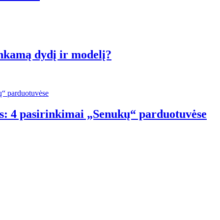
inkamą dydį ir modelį?
s: 4 pasirinkimai „Senukų“ parduotuvėse