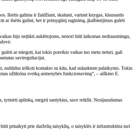
Ilsėtis galima ir žaidžiant, skaitant, vartant knygas, klausantis
ar ilsėtis gulint, bet ir primygtinį raginimą, įkalbinėjimus gulėti
 vaikas bijo neįtikti auklėtojoms, nenori būti laikomas nedrausmingu,
adovė.
ulėti ar miegoti, kai tokio poreikio vaikas tuo metu neturi, gali
amatas savireguliacijai.
erti, nuliūdus ieškoti kontakto su kitu, kad sulauktum palaikymo. Tokiu
ravimas užtikrina sveiką asmenybės funkcionavimą“, – aiškino E.
, tyrinėti aplinką, megzti santykius, save reikšti. Nesijausdamas
ti pritaikyti prie darželių taisyklių, o taisyklės ir infrastruktūra turi