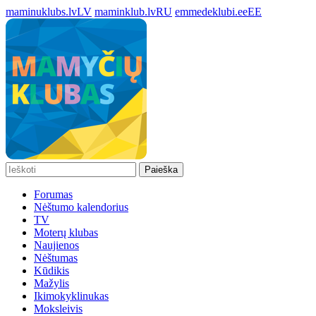
maminuklubs.lv
LV
maminklub.lv
RU
emmedeklubi.ee
EE
Paieška
Forumas
Nėštumo kalendorius
TV
Moterų klubas
Naujienos
Nėštumas
Kūdikis
Mažylis
Ikimokyklinukas
Moksleivis