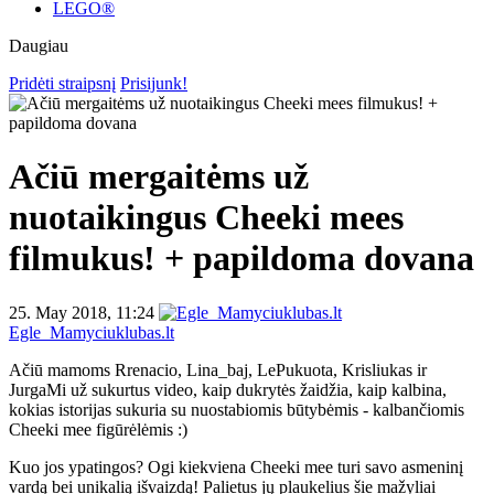
LEGO®
Daugiau
Pridėti straipsnį
Prisijunk!
Ačiū mergaitėms už
nuotaikingus Cheeki mees
filmukus! + papildoma dovana
25. May 2018, 11:24
Egle_Mamyciuklubas.lt
Ačiū mamoms Rrenacio, Lina_baj, LePukuota, Krisliukas ir
JurgaMi už sukurtus video, kaip dukrytės žaidžia, kaip kalbina,
kokias istorijas sukuria su nuostabiomis būtybėmis - kalbančiomis
Cheeki mee figūrėlėmis :)
Kuo jos ypatingos? Ogi kiekviena Cheeki mee turi savo asmeninį
vardą bei unikalią išvaizdą! Palietus jų plaukelius šie mažyliai