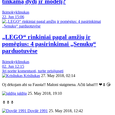
tinkamą dydį ir modelį?
Ikimokyklinukas
22. Jun 15:06
„LEGO“ rinkiniai pagal amžių ir
pomėgius: 4 pasirinkimai „Senukų“
parduotuvėse
Ikimokyklinukas
02. Jun 12:15
Jei norite komentuoti, turite prisijungti
Krisliukas
27. May 2018, 02:14
Oj dėkojam abi su Fausta!! Maloni staigmena. Ačiū labai!!! ❤🌷😘
jaldija
25. May 2018, 19:10
🌷🌷🌷
Dovilė 1991
25. May 2018, 12:42