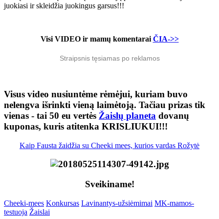
juokiasi ir skleidžia juokingus garsus!!!
Visi VIDEO ir mamų komentarai
ČIA->>
Straipsnis tęsiamas po reklamos
Visus video nusiuntėme rėmėjui, kuriam buvo
nelengva išrinkti vieną laimėtoją. Tačiau prizas tik
vienas - tai 50 eu vertės
Žaislų planeta
dovanų
kuponas, kuris atitenka KRISLIUKUI!!!
Kaip Fausta žaidžia su Cheeki mees, kurios vardas Rožytė
Sveikiname!
Cheeki-mees
Konkursas
Lavinantys-užsiėmimai
MK-mamos-
testuoja
Žaislai