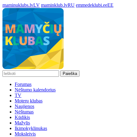
maminuklubs.lv
LV
maminklub.lv
RU
emmedeklubi.ee
EE
Paieška
Forumas
Nėštumo kalendorius
TV
Moterų klubas
Naujienos
Nėštumas
Kūdikis
Mažylis
Ikimokyklinukas
Moksleivis