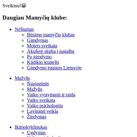
Sveikinu!😀
Daugiau Mamyčių klube:
Nėštumas
Būsimų mamyčių klubas
Gimdymas
Moters sveikata
Akušerė skuba į pagalbą
Po gimdymo
Kūdikio kraitelis
Gimdymo įstaigos Lietuvoje
Mažylis
Naujagimis
Mažylis
Vaiko vystymasis ir raida
Vaiko sveikata
Vaiko psichologija
Lavinanti veikla
Žindymas
Ikimokyklinukas
Ugdymas