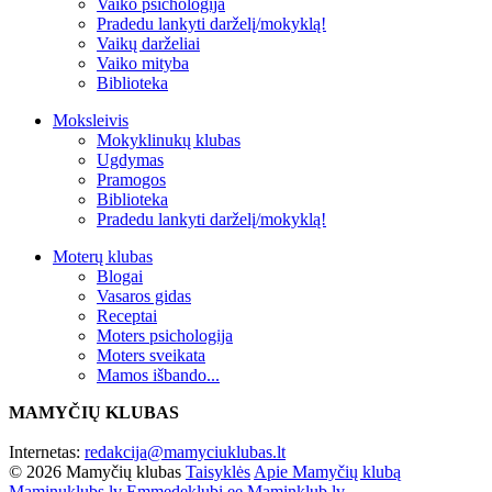
Vaiko psichologija
Pradedu lankyti darželį/mokyklą!
Vaikų darželiai
Vaiko mityba
Biblioteka
Moksleivis
Mokyklinukų klubas
Ugdymas
Pramogos
Biblioteka
Pradedu lankyti darželį/mokyklą!
Moterų klubas
Blogai
Vasaros gidas
Receptai
Moters psichologija
Moters sveikata
Mamos išbando...
MAMYČIŲ KLUBAS
Internetas:
redakcija@mamyciuklubas.lt
© 2026 Mamyčių klubas
Taisyklės
Apie Mamyčių klubą
Maminuklubs.lv
Emmedeklubi.ee
Maminklub.lv