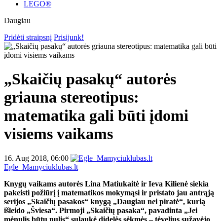
LEGO®
Daugiau
Pridėti straipsnį
Prisijunk!
„Skaičių pasakų“ autorės
griauna stereotipus:
matematika gali būti įdomi
visiems vaikams
16. Aug 2018, 06:00
Egle_Mamyciuklubas.lt
Knygų vaikams autorės Lina Matiukaitė ir Ieva Kilienė siekia
pakeisti požiūrį į matematikos mokymąsi ir pristato jau antrąją
serijos „Skaičių pasakos“ knygą „Daugiau nei piratė“, kurią
išleido „Šviesa“. Pirmoji „Skaičių pasaka“, pavadinta „Jei
mėnulis būtų nulis“ sulaukė didelės sėkmės – tėvelius sužavėjo