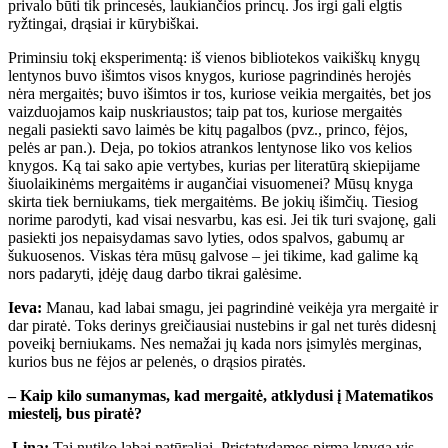
privalo būti tik princesės, laukiančios princų. Jos irgi gali elgtis
ryžtingai, drąsiai ir kūrybiškai.
Priminsiu tokį eksperimentą: iš vienos bibliotekos vaikiškų knygų
lentynos buvo išimtos visos knygos, kuriose pagrindinės herojės
nėra mergaitės; buvo išimtos ir tos, kuriose veikia mergaitės, bet jos
vaizduojamos kaip nuskriaustos; taip pat tos, kuriose mergaitės
negali pasiekti savo laimės be kitų pagalbos (pvz., princo, fėjos,
pelės ar pan.). Deja, po tokios atrankos lentynose liko vos kelios
knygos. Ką tai sako apie vertybes, kurias per literatūrą skiepijame
šiuolaikinėms mergaitėms ir augančiai visuomenei? Mūsų knyga
skirta tiek berniukams, tiek mergaitėms. Be jokių išimčių. Tiesiog
norime parodyti, kad visai nesvarbu, kas esi. Jei tik turi svajonę, gali
pasiekti jos nepaisydamas savo lyties, odos spalvos, gabumų ar
šukuosenos. Viskas tėra mūsų galvose – jei tikime, kad galime ką
nors padaryti, įdėję daug darbo tikrai galėsime.
Ieva:
Manau, kad labai smagu, jei pagrindinė veikėja yra mergaitė ir
dar piratė. Toks derinys greičiausiai nustebins ir gal net turės didesnį
poveikį berniukams. Nes nemažai jų kada nors įsimylės merginas,
kurios bus ne fėjos ar pelenės, o drąsios piratės.
– Kaip kilo sumanymas, kad mergaitė, atklydusi į Matematikos
miestelį, bus piratė?
Lina:
Tai nutiko labai natūraliai. Pristatydamos pirmą knygą vis