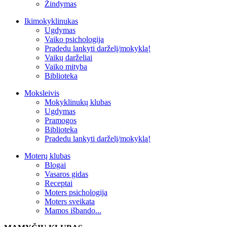
Žindymas
Ikimokyklinukas
Ugdymas
Vaiko psichologija
Pradedu lankyti darželį/mokyklą!
Vaikų darželiai
Vaiko mityba
Biblioteka
Moksleivis
Mokyklinukų klubas
Ugdymas
Pramogos
Biblioteka
Pradedu lankyti darželį/mokyklą!
Moterų klubas
Blogai
Vasaros gidas
Receptai
Moters psichologija
Moters sveikata
Mamos išbando...