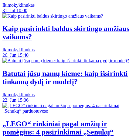
Ikimokyklinukas
31. Jul 10:00
Kaip pasirinkti baldus skirtingo amžiaus
vaikams?
Ikimokyklinukas
26. Jun 15:40
Batutai jūsų namų kieme: kaip išsirinkti
tinkamą dydį ir modelį?
Ikimokyklinukas
22. Jun 15:06
„LEGO“ rinkiniai pagal amžių ir
pomėgius: 4 pasirinkimai „Senukų“