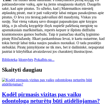
paklausdavome vaikų, apie ką jiems smagiausia skaityti. Daugelis
sakė, kad apie piratus. To užteko, kad į Matematikos miestelį
atplauktų piratė, mat ir pati vaikystėje labai mėgau pasakojimus apie
piratus. O Ieva yra tiesiog pakvaišusi dėl maudynių. Viskas yra
susiję. Štai vieną vakarą savo draugui papasakojau apie knygos
idėją, o jis užrašų knygelėje išsyk nupiešė pašėlusią mergiotę su
apsmukusiais marškinėliais, reperės kepure ir išpūstu didžiuliu
kramtomosios gumos burbulu. Taip ir pamačiau skaičių lyginimo
piratę Rūsčiažandę. Iškart paskambinau Ievai, ir kartu nutarėme, kad
tokia herojė labai tinka naujos pasakos nuotaikai. O tada prasidėjo
stebuklai. Piratę įsimylėjome ne tik mes, bet ir dailininkė, nepapratai
jautriai ir kūrybiškai atvaizdavusi jos charakterį iliustracijose.
Biblioteka
Įdomybės
Pokalbis-su...
Skaityti daugiau
Kodėl pirmasis vizitas pas vaikų
odontologą neturėtų būti atidėliojamas?