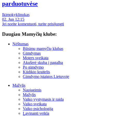
parduotuvėse
Ikimokyklinukas
02. Jun 12:15
Jei norite komentuoti, turite prisijungti
Daugiau Mamyčių klube:
Nėštumas
Būsimų mamyčių klubas
Gimdymas
Moters sveikata
Akušerė skuba į pagalbą
Po gimdymo
Kūdikio kraitelis
Gimdymo įstaigos Lietuvoje
Mažylis
Naujagimis
Mažylis
Vaiko vystymasis ir raida
Vaiko sveikata
Vaiko psichologija
Lavinanti veikla