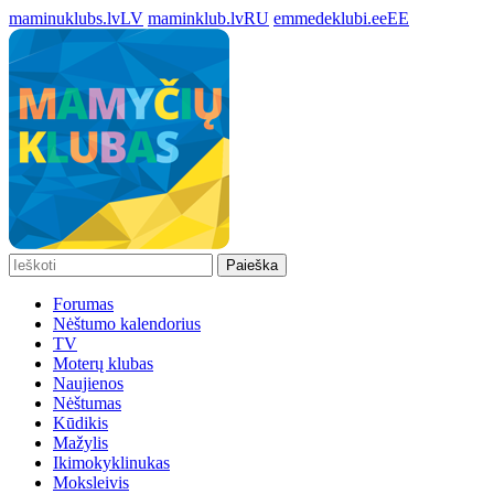
maminuklubs.lv
LV
maminklub.lv
RU
emmedeklubi.ee
EE
Paieška
Forumas
Nėštumo kalendorius
TV
Moterų klubas
Naujienos
Nėštumas
Kūdikis
Mažylis
Ikimokyklinukas
Moksleivis