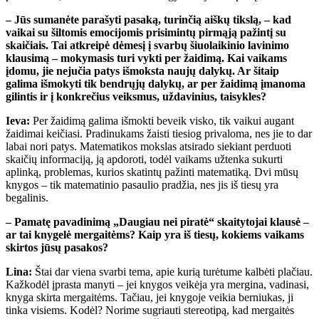
– Jūs sumanėte parašyti pasaką, turinčią aiškų tikslą, – kad
vaikai su šiltomis emocijomis prisimintų pirmąją pažintį su
skaičiais. Tai atkreipė dėmesį į svarbų šiuolaikinio lavinimo
klausimą – mokymasis turi vykti per žaidimą. Kai vaikams
įdomu, jie nejučia patys išmoksta naujų dalykų. Ar šitaip
galima išmokyti tik bendrųjų dalykų, ar per žaidimą įmanoma
gilintis ir į konkrečius veiksmus, uždavinius, taisykles?
Ieva:
Per žaidimą galima išmokti beveik visko, tik vaikui augant
žaidimai keičiasi. Pradinukams žaisti tiesiog privaloma, nes jie to dar
labai nori patys. Matematikos mokslas atsirado siekiant perduoti
skaičių informaciją, ją apdoroti, todėl vaikams užtenka sukurti
aplinką, problemas, kurios skatintų pažinti matematiką. Dvi mūsų
knygos – tik matematinio pasaulio pradžia, nes jis iš tiesų yra
begalinis.
– Pamatę pavadinimą „Daugiau nei piratė“ skaitytojai klausė –
ar tai knygelė mergaitėms? Kaip yra iš tiesų, kokiems vaikams
skirtos jūsų pasakos?
Lina:
Štai dar viena svarbi tema, apie kurią turėtume kalbėti plačiau.
Kažkodėl įprasta manyti – jei knygos veikėja yra mergina, vadinasi,
knyga skirta mergaitėms. Tačiau, jei knygoje veikia berniukas, ji
tinka visiems. Kodėl? Norime sugriauti stereotipą, kad mergaitės