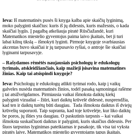
Ieva:
Iš matematinės pusės ši knyga kalba apie skaičių lyginimą,
moko palyginti skaičius: kuris iš jų didesnis, kuris mažesnis, o kada
skaičiai lygūs. Į pagalbą atkeliauja piratė Rūsčiažandė, kuri
Matematikos miestelio gyventojus paima laivo įkaitais, bet ji turi
labai kilnų tikslą – išmokyti lyginti. Pirmoje knygoje svarbiausias
akcentas buvo skaičiai ir jų tarpusavio ryšiai, o antroje šie skaičiai
lyginami tarpusavyje.
– Rašydamos rėmėtės naujausiais psichologų ir edukologų
tyrimais, atskleidžiančiais, kaip mažieji įsisavina matematines
žinias. Kaip tai atsispindi knygoje?
Ieva:
Psichologų ir edukologų atlikti tyrimai rodo, kaip į vaikų
galveles nusėda matematinės žinios, todėl pasaką sąmoningai rašėme
į tai atsižvelgdamos. Pirmiausia vaikai išmoksta daiktų kiekį
palyginti vizualiai – žiūri, kuri daiktų krūvelė didesnė, nusprendžia,
kad ten ir daiktų turėtų būti daugiau. Tada išmoksta daiktus iš dviejų
krūvelių suporuoti. Taip supranta, kad toje krūvelėje, kur liko daiktų
be poros, jų išties yra daugiau. O paskutinis tarpsnis – kai vaikai
išmoksta suskaičiuoti daiktus ir palyginti, kuris skaičius didesnis. Per
šiuos tarpsnius lyginimas pateikiamas ir pasakoje, tik visa tai vyksta
piratės laive, Matematikos miestelio gyventojams tapus įkaitais.