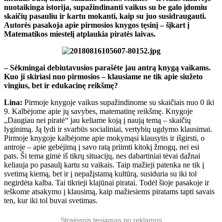
nuotaikinga istorija, supažindinanti vaikus su be galo įdomiu
skaičių pasauliu ir kartu mokanti, kaip su juo susidraugauti.
Autorės pasakoja apie pirmosios knygos tęsinį – šįkart į
Matematikos miestelį atplaukia piratės laivas.
– Sėkmingai debiutavusios parašėte jau antrą knygą vaikams.
Kuo ji skiriasi nuo pirmosios – klausiame ne tik apie siužeto
vingius, bet ir edukacinę reikšmę?
Lina:
Pirmoje knygoje vaikus supažindinome su skaičiais nuo 0 iki
9. Kalbėjome apie jų savybes, matematinę reikšmę. Knygoje
„Daugiau nei piratė“ jau keliame koją į naują temą – skaičių
lyginimą. Ją lydi ir svarbūs socialiniai, vertybių ugdymo klausimai.
Pirmoje knygoje kalbėjome apie mokymąsi klausytis ir išgirsti, o
antroje – apie gebėjimą į savo ratą priimti kitokį žmogų, nei esi
pats. Ši tema gimė iš tikrų situacijų, nes dabartiniai tėvai dažnai
keliauja po pasaulį kartu su vaikais. Taip mažieji patenka ne tik į
svetimą kiemą, bet ir į nepažįstamą kultūrą, susiduria su iki tol
negirdėta kalba. Tai tikrieji klajūnai piratai. Todėl šioje pasakoje ir
ieškome atsakymo į klausimą, kaip mažiesiems piratams tapti savais
ten, kur iki tol buvai svetimas.
Straipsnis tęsiamas po reklamos