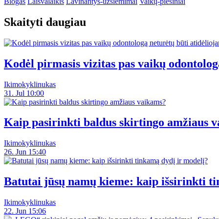
Blogas
Laisvalaikis
Lavinantys-užsiėmimai
Vaikų-piešiniai
Skaityti daugiau
Kodėl pirmasis vizitas pas vaikų odontolog
Ikimokyklinukas
31. Jul 10:00
Kaip pasirinkti baldus skirtingo amžiaus 
Ikimokyklinukas
26. Jun 15:40
Batutai jūsų namų kieme: kaip išsirinkti t
Ikimokyklinukas
22. Jun 15:06