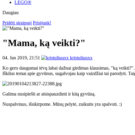
LEGO®
Daugiau
Pridėti straipsnį
Prisijunk!
"Mama, ką veikti?"
04. Jan 2019, 21:51
kristuliuuxx
Ko gero daugumai tėvų labai dažnai girdimas klausimas, "ką veikti?". 
Iškilus temai apie gyvūnus, sugalvojau kaip vaizdžiai tai parodyti. Taig
Galima nusipiešti ar atsispauzdinti ir kitą gyvūną.
Nuspalvinus, išsikirpome. Mūsų pelytė, zuikutis yra spalvoti. :)