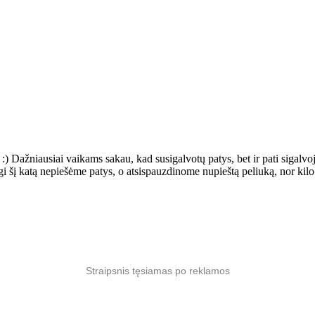
:) Dažniausiai vaikams sakau, kad susigalvotų patys, bet ir pati sigalv
i šį katą nepiešėme patys, o atsispauzdinome nupieštą peliuką, nor kilo gi
Straipsnis tęsiamas po reklamos