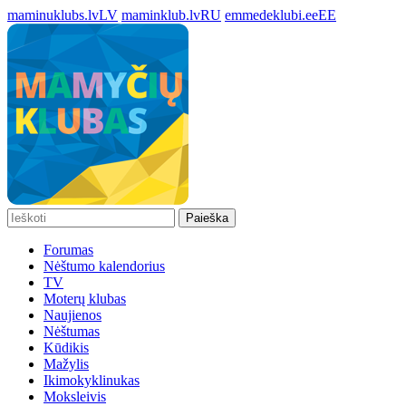
maminuklubs.lv
LV
maminklub.lv
RU
emmedeklubi.ee
EE
Paieška
Forumas
Nėštumo kalendorius
TV
Moterų klubas
Naujienos
Nėštumas
Kūdikis
Mažylis
Ikimokyklinukas
Moksleivis