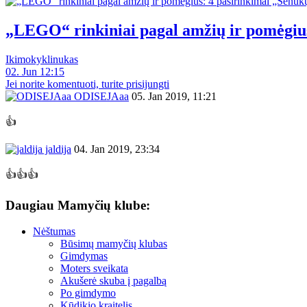
„LEGO“ rinkiniai pagal amžių ir pomėgiu
Ikimokyklinukas
02. Jun 12:15
Jei norite komentuoti, turite prisijungti
ODISEJAaa
05. Jan 2019, 11:21
👍
jaldija
04. Jan 2019, 23:34
👍👍👍
Daugiau Mamyčių klube:
Nėštumas
Būsimų mamyčių klubas
Gimdymas
Moters sveikata
Akušerė skuba į pagalbą
Po gimdymo
Kūdikio kraitelis