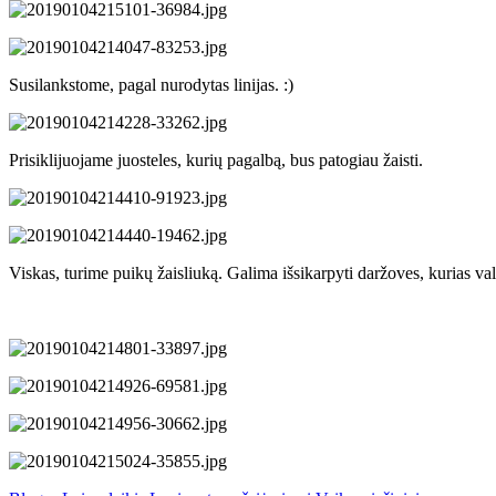
Susilankstome, pagal nurodytas linijas. :)
Prisiklijuojame juosteles, kurių pagalbą, bus patogiau žaisti.
Viskas, turime puikų žaisliuką. Galima išsikarpyti daržoves, kurias val