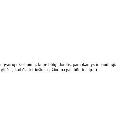
oju įvairių užsiėmimų, kurie būtų įdomūs, pamokantys ir naudingi.
nčas, kad čia ir triušiukas, žinoma gali būti ir taip. :)