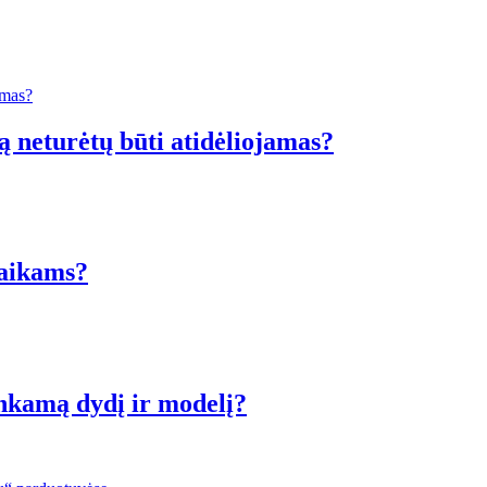
ą neturėtų būti atidėliojamas?
vaikams?
inkamą dydį ir modelį?