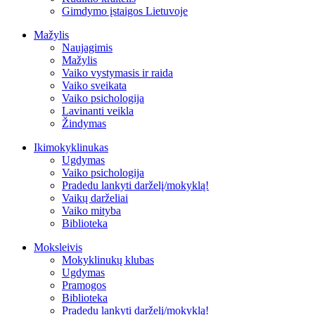
Gimdymo įstaigos Lietuvoje
Mažylis
Naujagimis
Mažylis
Vaiko vystymasis ir raida
Vaiko sveikata
Vaiko psichologija
Lavinanti veikla
Žindymas
Ikimokyklinukas
Ugdymas
Vaiko psichologija
Pradedu lankyti darželį/mokyklą!
Vaikų darželiai
Vaiko mityba
Biblioteka
Moksleivis
Mokyklinukų klubas
Ugdymas
Pramogos
Biblioteka
Pradedu lankyti darželį/mokyklą!