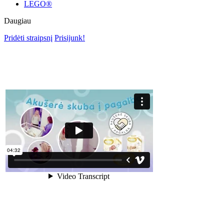
LEGO®
Daugiau
Pridėti straipsnį
Prisijunk!