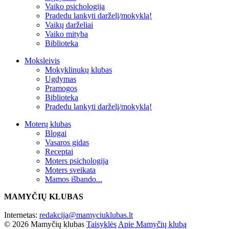
Vaiko psichologija
Pradedu lankyti darželį/mokyklą!
Vaikų darželiai
Vaiko mityba
Biblioteka
Moksleivis
Mokyklinukų klubas
Ugdymas
Pramogos
Biblioteka
Pradedu lankyti darželį/mokyklą!
Moterų klubas
Blogai
Vasaros gidas
Receptai
Moters psichologija
Moters sveikata
Mamos išbando...
MAMYČIŲ KLUBAS
Internetas:
redakcija@mamyciuklubas.lt
© 2026 Mamyčių klubas
Taisyklės
Apie Mamyčių klubą