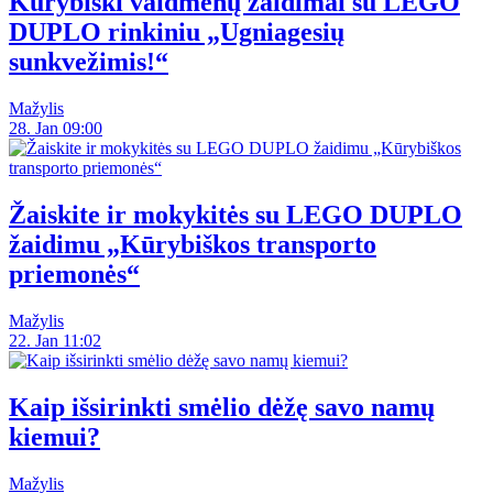
Kūrybiški vaidmenų žaidimai su LEGO
DUPLO rinkiniu „Ugniagesių
sunkvežimis!“
Mažylis
28. Jan 09:00
Žaiskite ir mokykitės su LEGO DUPLO
žaidimu „Kūrybiškos transporto
priemonės“
Mažylis
22. Jan 11:02
Kaip išsirinkti smėlio dėžę savo namų
kiemui?
Mažylis