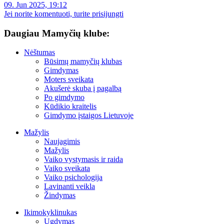
09. Jun 2025, 19:12
Jei norite komentuoti, turite prisijungti
Daugiau Mamyčių klube:
Nėštumas
Būsimų mamyčių klubas
Gimdymas
Moters sveikata
Akušerė skuba į pagalbą
Po gimdymo
Kūdikio kraitelis
Gimdymo įstaigos Lietuvoje
Mažylis
Naujagimis
Mažylis
Vaiko vystymasis ir raida
Vaiko sveikata
Vaiko psichologija
Lavinanti veikla
Žindymas
Ikimokyklinukas
Ugdymas