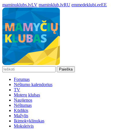
maminuklubs.lv
LV
maminklub.lv
RU
emmedeklubi.ee
EE
Paieška
Forumas
Nėštumo kalendorius
TV
Moterų klubas
Naujienos
Nėštumas
Kūdikis
Mažylis
Ikimokyklinukas
Moksleivis