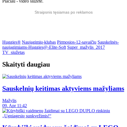
Plačiau - video siužete.
Straipsnis tęsiamas po reklamos
Huggies®
Naujagimių-klubas
Pirmosios-12-savaičių
Sauskelnės-
naujagimiams-Huggies@-Elite-Soft
Super_mažylis_2017
TV_siužetas
Skaityti daugiau
Sauskelnių keitimas aktyviems mažyliams
Mažylis
09. Apr 11:42