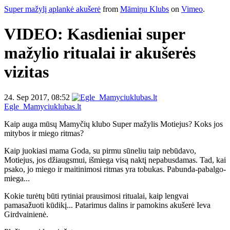
Super mažylį aplankė akušerė
from
Māmiņu Klubs
on
Vimeo
.
VIDEO: Kasdieniai super
mažylio ritualai ir akušerės
vizitas
24. Sep 2017, 08:52
Egle_Mamyciuklubas.lt
Kaip auga mūsų Mamyčių klubo Super mažylis Motiejus? Koks jos
mitybos ir miego ritmas?
Kaip juokiasi mama Goda, su pirmu sūneliu taip nebūdavo,
Motiejus, jos džiaugsmui, išmiega visą naktį nepabusdamas. Tad, kai
psako, jo miego ir maitinimosi ritmas yra tobukas. Pabunda-pabalgo-
miega...
Kokie turėtų būti rytiniai prausimosi ritualai, kaip lengvai
pamasažuoti kūdikį... Patarimus dalins ir pamokins akušerė Ieva
Girdvainienė.