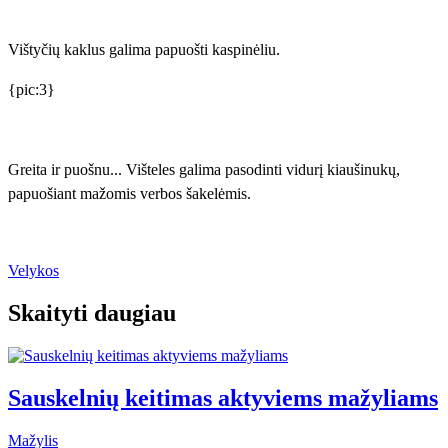
Vištyčių kaklus galima papuošti kaspinėliu.
{pic:3}
Greita ir puošnu... Višteles galima pasodinti vidurį kiaušinukų,
papuošiant mažomis verbos šakelėmis.
Velykos
Skaityti daugiau
Sauskelnių keitimas aktyviems mažyliams
Mažylis