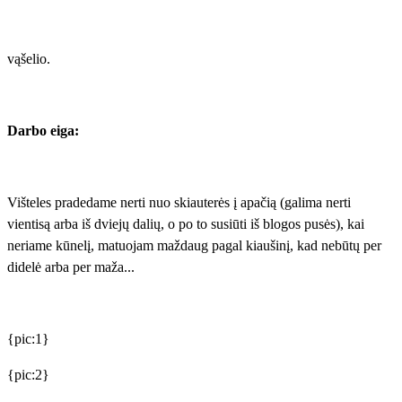
vąšelio.
Darbo eiga:
Višteles pradedame nerti nuo skiauterės į apačią (galima nerti
vientisą arba iš dviejų dalių, o po to susiūti iš blogos pusės), kai
neriame kūnelį, matuojam maždaug pagal kiaušinį, kad nebūtų per
didelė arba per maža...
{pic:1}
{pic:2}