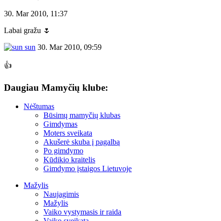
30. Mar 2010, 11:37
Labai gražu 🌷
sun
30. Mar 2010, 09:59
👍
Daugiau Mamyčių klube:
Nėštumas
Būsimų mamyčių klubas
Gimdymas
Moters sveikata
Akušerė skuba į pagalbą
Po gimdymo
Kūdikio kraitelis
Gimdymo įstaigos Lietuvoje
Mažylis
Naujagimis
Mažylis
Vaiko vystymasis ir raida
Vaiko sveikata