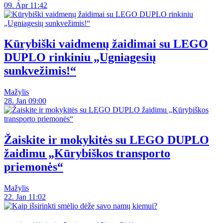
09. Apr 11:42
Kūrybiški vaidmenų žaidimai su LEGO
DUPLO rinkiniu „Ugniagesių
sunkvežimis!“
Mažylis
28. Jan 09:00
Žaiskite ir mokykitės su LEGO DUPLO
žaidimu „Kūrybiškos transporto
priemonės“
Mažylis
22. Jan 11:02