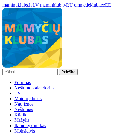
maminuklubs.lv
LV
maminklub.lv
RU
emmedeklubi.ee
EE
Paieška
Forumas
Nėštumo kalendorius
TV
Moterų klubas
Naujienos
Nėštumas
Kūdikis
Mažylis
Ikimokyklinukas
Moksleivis