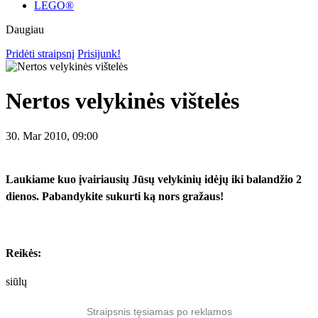
LEGO®
Daugiau
Pridėti straipsnį
Prisijunk!
Nertos velykinės vištelės
30. Mar 2010, 09:00
Laukiame kuo įvairiausių Jūsų velykinių idėjų iki balandžio 2
dienos. Pabandykite sukurti ką nors gražaus!
Reikės:
siūlų
Straipsnis tęsiamas po reklamos