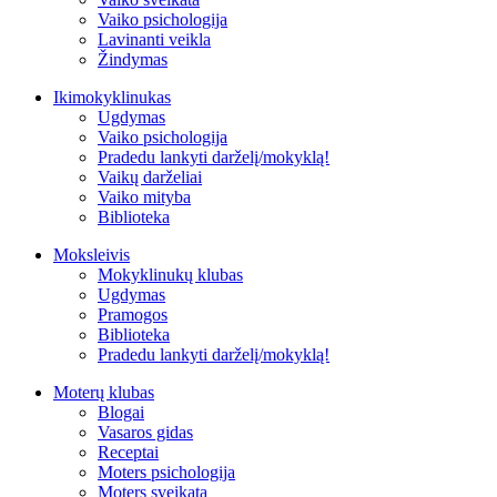
Vaiko psichologija
Lavinanti veikla
Žindymas
Ikimokyklinukas
Ugdymas
Vaiko psichologija
Pradedu lankyti darželį/mokyklą!
Vaikų darželiai
Vaiko mityba
Biblioteka
Moksleivis
Mokyklinukų klubas
Ugdymas
Pramogos
Biblioteka
Pradedu lankyti darželį/mokyklą!
Moterų klubas
Blogai
Vasaros gidas
Receptai
Moters psichologija
Moters sveikata