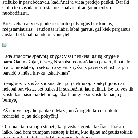
staliuko ir pastebėdavau, kad Anai ta vieta pradėjo patikti. Dar iki
šiol ji ten visada nurimsta, nes spalvoti draugai neleidžia
nuobodžiauti.
Kiek vėliau akytės pradėjo sekioti spalvingus barškučius,
mėgstamiausias - raudonas ir labai labai garsus, gal kiek pergarsus
ausiai, bet labai patinkantis ausytei.
Tada atradome spalvotą knygą: visai netikėtai gautą knygelę
parodžiau mažajai, tiesiog iš smalsumo norėdama pavartyti pati, ir,
mano nuostabai, ji sekiojo akytėmis ryškius paveikslėlius! Taip ir
parsidėjo mūsų knygų ,,skaitymas".
Stengiuosi visus žaisliukus įdėti jai į delniuką: išlaikyti juos dar
nelabai pavyksta, bet paliesti ir susipažinti jau puikiai. Be to, vos tik
žaisliukas pasiekia delniuką, iškart rankytė su žaislu keliauja į
burnytę.
Aš dar vis negaliu patikėti! Mažajam žmogeliukui dar tik du
mėnesiai, o jau tiek pokyčių!
O ir man taip smagu stebėti, kaip viskas greitai keičiasi. Prašau
laiko, kad bent trumpam sustotų ir leistų kuo ilgiau mėgautis tokiais
mažais ir kartu tokias dideliais mūsų atradimais...