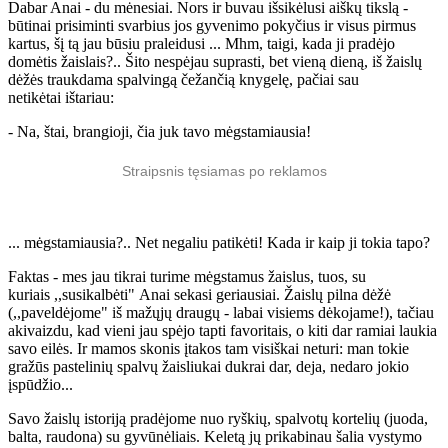
Dabar Anai - du mėnesiai. Nors ir buvau išsikėlusi aiškų tikslą -
būtinai prisiminti svarbius jos gyvenimo pokyčius ir visus pirmus
kartus, šį tą jau būsiu praleidusi ... Mhm, taigi, kada ji pradėjo
domėtis žaislais?.. Šito nespėjau suprasti, bet vieną dieną, iš žaislų
dėžės traukdama spalvingą čežančią knygelę, pačiai sau
netikėtai ištariau:
- Na, štai, brangioji, čia juk tavo mėgstamiausia!
Straipsnis tęsiamas po reklamos
... mėgstamiausia?.. Net negaliu patikėti! Kada ir kaip ji tokia tapo?
Faktas - mes jau tikrai turime mėgstamus žaislus, tuos, su
kuriais ,,susikalbėti" Anai sekasi geriausiai. Žaislų pilna dėžė
(,,paveldėjome" iš mažųjų draugų - labai visiems dėkojame!), tačiau
akivaizdu, kad vieni jau spėjo tapti favoritais, o kiti dar ramiai laukia
savo eilės. Ir mamos skonis įtakos tam visiškai neturi: man tokie
gražūs pastelinių spalvų žaisliukai dukrai dar, deja, nedaro jokio
įspūdžio...
Savo žaislų istoriją pradėjome nuo ryškių, spalvotų kortelių (juoda,
balta, raudona) su gyvūnėliais. Keletą jų prikabinau šalia vystymo