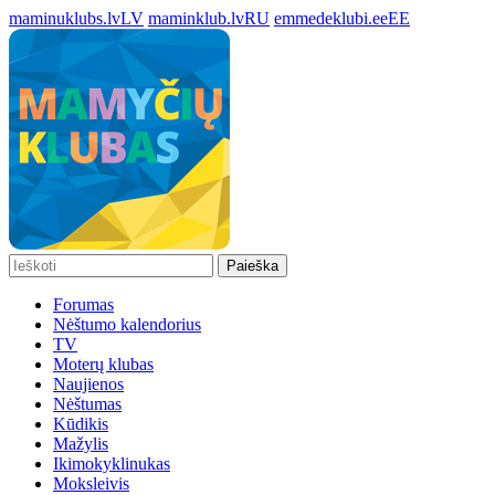
maminuklubs.lv
LV
maminklub.lv
RU
emmedeklubi.ee
EE
Paieška
Forumas
Nėštumo kalendorius
TV
Moterų klubas
Naujienos
Nėštumas
Kūdikis
Mažylis
Ikimokyklinukas
Moksleivis