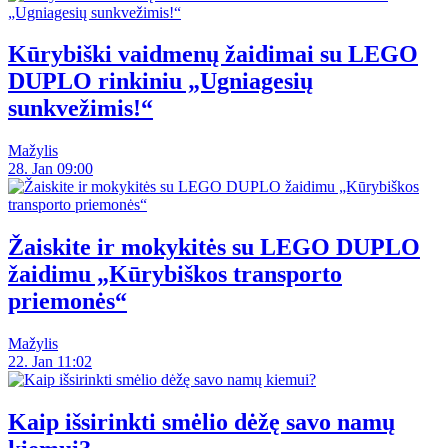
Kūrybiški vaidmenų žaidimai su LEGO
DUPLO rinkiniu „Ugniagesių
sunkvežimis!“
Mažylis
28. Jan 09:00
Žaiskite ir mokykitės su LEGO DUPLO
žaidimu „Kūrybiškos transporto
priemonės“
Mažylis
22. Jan 11:02
Kaip išsirinkti smėlio dėžę savo namų