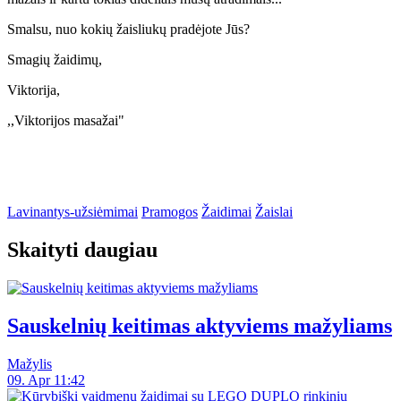
Smalsu, nuo kokių žaisliukų pradėjote Jūs?
Smagių žaidimų,
Viktorija,
,,Viktorijos masažai"
Lavinantys-užsiėmimai
Pramogos
Žaidimai
Žaislai
Skaityti daugiau
Sauskelnių keitimas aktyviems mažyliams
Mažylis
09. Apr 11:42