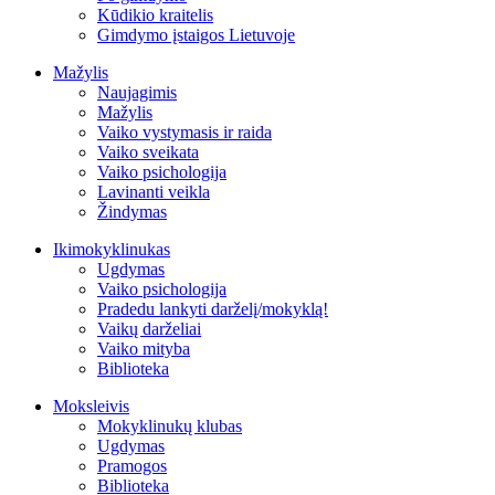
Kūdikio kraitelis
Gimdymo įstaigos Lietuvoje
Mažylis
Naujagimis
Mažylis
Vaiko vystymasis ir raida
Vaiko sveikata
Vaiko psichologija
Lavinanti veikla
Žindymas
Ikimokyklinukas
Ugdymas
Vaiko psichologija
Pradedu lankyti darželį/mokyklą!
Vaikų darželiai
Vaiko mityba
Biblioteka
Moksleivis
Mokyklinukų klubas
Ugdymas
Pramogos
Biblioteka