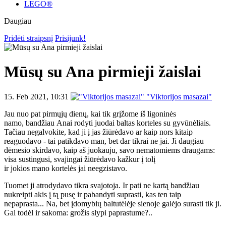
LEGO®
Daugiau
Pridėti straipsnį
Prisijunk!
Mūsų su Ana pirmieji žaislai
15. Feb 2021, 10:31
"Viktorijos masazai"
Jau nuo pat pirmųjų dienų, kai tik grįžome iš ligoninės
namo, bandžiau Anai rodyti juodai baltas korteles su gyvūnėliais.
Tačiau negalvokite, kad ji į jas žiūrėdavo ar kaip nors kitaip
reaguodavo - tai patikdavo man, bet dar tikrai ne jai. Ji daugiau
dėmesio skirdavo, kaip aš juokauju, savo nematomiems draugams:
visa sustingusi, svajingai žiūrėdavo kažkur į tolį
ir jokios mano kortelės jai neegzistavo.
Tuomet ji atrodydavo tikra svajotoja. Ir pati ne kartą bandžiau
nukreipti akis į tą pusę ir pabandyti suprasti, kas ten taip
nepaprasta... Na, bet įdomybių baltutėlėje sienoje galėjo surasti tik ji.
Gal todėl ir sakoma: grožis slypi paprastume?..