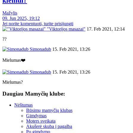
kiemui?
Mažylis
09. Jun 2025, 19:12
Jei norite komentuoti, turite prisijungti
"Viktorijos masazai"
17. Feb 2021, 12:14
??
Simonadub
15. Feb 2021, 13:26
Mielumas❤️
Simonadub
15. Feb 2021, 13:26
Mielumas?
Daugiau Mamyčių klube:
Nėštumas
Būsimų mamyčių klubas
Gimdymas
Moters sveikata
Akušerė skuba į pagalbą
Po gimdymo