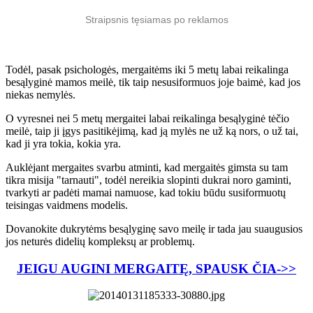
Straipsnis tęsiamas po reklamos
Todėl, pasak psichologės, mergaitėms iki 5 metų labai reikalinga
besąlyginė mamos meilė, tik taip nesusiformuos joje baimė, kad jos
niekas nemylės.
O vyresnei nei 5 metų mergaitei labai reikalinga besąlyginė tėčio
meilė, taip ji įgys pasitikėjimą, kad ją mylės ne už ką nors, o už tai,
kad ji yra tokia, kokia yra.
Auklėjant mergaites svarbu atminti, kad mergaitės gimsta su tam
tikra misija "tarnauti", todėl nereikia slopinti dukrai noro gaminti,
tvarkyti ar padėti mamai namuose, kad tokiu būdu susiformuotų
teisingas vaidmens modelis.
Dovanokite dukrytėms besąlyginę savo meilę ir tada jau suaugusios
jos neturės didelių kompleksų ar problemų.
JEIGU AUGINI MERGAITĘ, SPAUSK ČIA->>