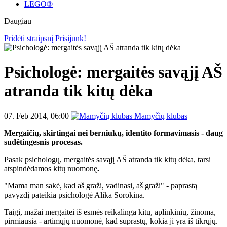
LEGO®
Daugiau
Pridėti straipsnį
Prisijunk!
Psichologė: mergaitės savąjį AŠ
atranda tik kitų dėka
07. Feb 2014, 06:00
Mamyčių klubas
Mergaičių, skirtingai nei berniukų, identito formavimasis - daug
sudėtingesnis procesas.
Pasak psichologų, mergaitės savąjį AŠ atranda tik kitų dėka, tarsi
atspindėdamos kitų nuomonę
.
"Mama
man sakė, kad aš graži, vadinasi, aš graži" - paprastą
pavyzdį pateikia psichologė Alika Sorokina.
Taigi, mažai mergaitei iš esmės reikalinga kitų, aplinkinių, žinoma,
pirmiausia - artimųjų nuomonė, kad suprastų, kokia ji yra iš tikrųjų.