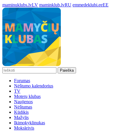
maminuklubs.lv
LV
maminklub.lv
RU
emmedeklubi.ee
EE
Paieška
Forumas
Nėštumo kalendorius
TV
Moterų klubas
Naujienos
Nėštumas
Kūdikis
Mažylis
Ikimokyklinukas
Moksleivis