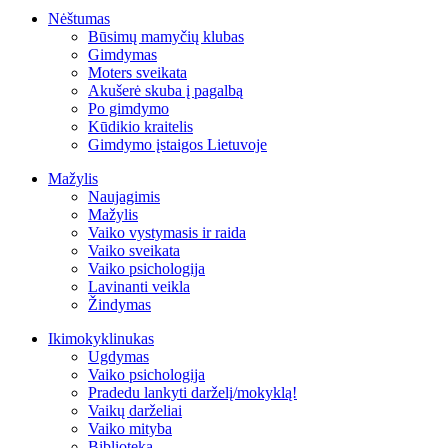
Nėštumas
Būsimų mamyčių klubas
Gimdymas
Moters sveikata
Akušerė skuba į pagalbą
Po gimdymo
Kūdikio kraitelis
Gimdymo įstaigos Lietuvoje
Mažylis
Naujagimis
Mažylis
Vaiko vystymasis ir raida
Vaiko sveikata
Vaiko psichologija
Lavinanti veikla
Žindymas
Ikimokyklinukas
Ugdymas
Vaiko psichologija
Pradedu lankyti darželį/mokyklą!
Vaikų darželiai
Vaiko mityba
Biblioteka