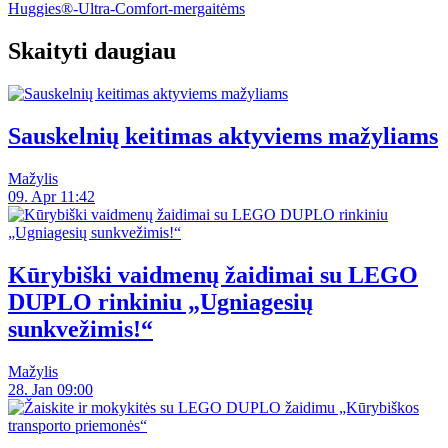
Huggies®-Ultra-Comfort-mergaitėms
Skaityti daugiau
Sauskelnių keitimas aktyviems mažyliams
Mažylis
09. Apr 11:42
Kūrybiški vaidmenų žaidimai su LEGO
DUPLO rinkiniu „Ugniagesių
sunkvežimis!“
Mažylis
28. Jan 09:00