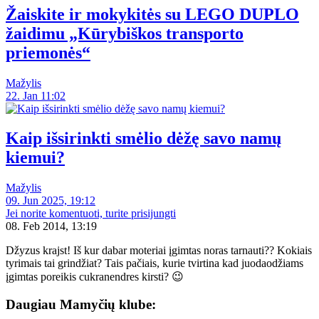
Žaiskite ir mokykitės su LEGO DUPLO
žaidimu „Kūrybiškos transporto
priemonės“
Mažylis
22. Jan 11:02
Kaip išsirinkti smėlio dėžę savo namų
kiemui?
Mažylis
09. Jun 2025, 19:12
Jei norite komentuoti, turite prisijungti
08. Feb 2014, 13:19
Džyzus krajst! Iš kur dabar moteriai įgimtas noras tarnauti?? Kokiais
tyrimais tai grindžiat? Tais pačiais, kurie tvirtina kad juodaodžiams
įgimtas poreikis cukranendres kirsti? 😉
Daugiau Mamyčių klube: