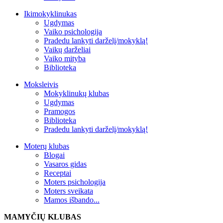
Ikimokyklinukas
Ugdymas
Vaiko psichologija
Pradedu lankyti darželį/mokyklą!
Vaikų darželiai
Vaiko mityba
Biblioteka
Moksleivis
Mokyklinukų klubas
Ugdymas
Pramogos
Biblioteka
Pradedu lankyti darželį/mokyklą!
Moterų klubas
Blogai
Vasaros gidas
Receptai
Moters psichologija
Moters sveikata
Mamos išbando...
MAMYČIŲ KLUBAS