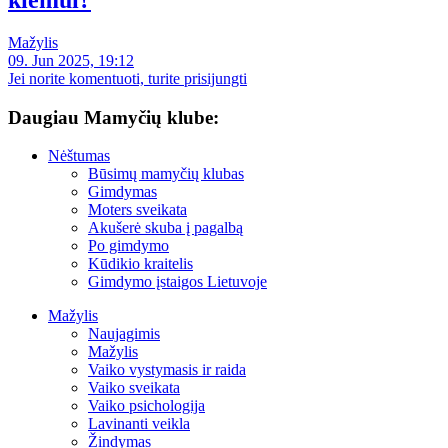
kiemui?
Mažylis
09. Jun 2025, 19:12
Jei norite komentuoti, turite prisijungti
Daugiau Mamyčių klube:
Nėštumas
Būsimų mamyčių klubas
Gimdymas
Moters sveikata
Akušerė skuba į pagalbą
Po gimdymo
Kūdikio kraitelis
Gimdymo įstaigos Lietuvoje
Mažylis
Naujagimis
Mažylis
Vaiko vystymasis ir raida
Vaiko sveikata
Vaiko psichologija
Lavinanti veikla
Žindymas