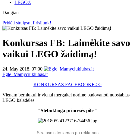
LEGO®
Daugiau
Pridėti straipsnį
Prisijunk!
Konkursas FB: Laimėkite savo
vaikui LEGO žaidimą!
24. May 2018, 07:00
Egle_Mamyciuklubas.lt
KONKURSAS FACEBOOKE->>
Vienam berniukui ir vienai mergaitei norime padovanoti nuostabias
LEGO kaladėles:
"Stebuklinga princesės pilis"
Straipsnis tęsiamas po reklamos