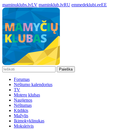
maminuklubs.lv
LV
maminklub.lv
RU
emmedeklubi.ee
EE
Paieška
Forumas
Nėštumo kalendorius
TV
Moterų klubas
Naujienos
Nėštumas
Kūdikis
Mažylis
Ikimokyklinukas
Moksleivis