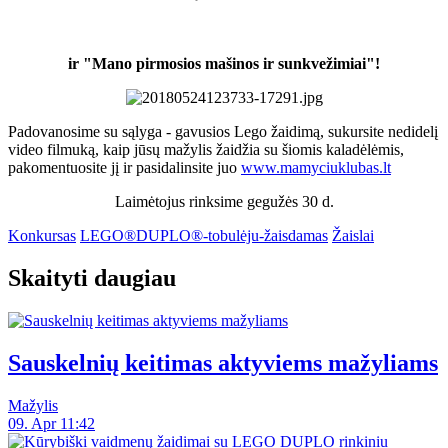
ir "Mano pirmosios mašinos ir sunkvežimiai"!
Padovanosime su sąlyga - gavusios Lego žaidimą, sukursite nedidelį
video filmuką, kaip jūsų mažylis žaidžia su šiomis kaladėlėmis,
pakomentuosite jį ir pasidalinsite juo
www.mamyciuklubas.lt
Laimėtojus rinksime gegužės 30 d.
Konkursas
LEGO®DUPLO®-tobulėju-žaisdamas
Žaislai
Skaityti daugiau
Sauskelnių keitimas aktyviems mažyliams
Mažylis
09. Apr 11:42