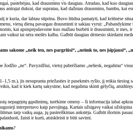
icingai, pastebėjau, kad drausminu vis daugiau. Atradau, kad kuo daugia
us antrajai dukrai, dar supratau, kad dažniau drausminu, bambu, kai esu
į ir kuria, dar labiau stiprina. Buvo liūdna pamatyti, kad kritinėse situ
tsimenu, vieną dieną pavargau drausminti ir sakiau vyrui: „Pabandykime š
Dienomis, kai apsispręsdavome kuo mažiau burbėti ir drausminti, ir mes, 
okiam vaikui tai nėra meilės kalba. Galbūt daugiau dėmesio skirdami meil
 sakome „neik ten, nes pargriūsi“, „neimk to, nes įsipjausi“, „ne
 žodžio „ne“. Pavyzdžiui, vietoj pabrėžiamo „neliesk, negalima“ visuome
–1,5 m.), jis nesupranta priežasties ir pasekmės ryšio, jį reikia tiesiog s
is, kad ir kiek kartų sakysime, kad negalima skinti gėlyčių, atsidūręs pri
sių nepagrįstų gąsdinimų, turėkime omeny – ši informacija labai apkrau
uaugusieji interpretavo kaip pavojingą. Kartais užsigavę vaikai užslopina
timas tarp vaikų auga, jų pasireiškimas ankstėja. Galbūt išorinis pasaul
iduoti, žaisti ir kurti, atsiskleisti ir būti savimi.
vaikams
?