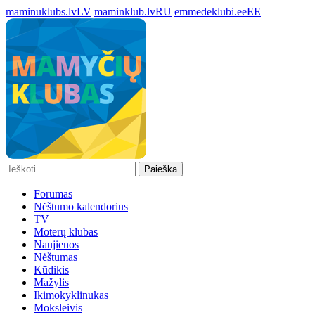
maminuklubs.lv
LV
maminklub.lv
RU
emmedeklubi.ee
EE
Paieška
Forumas
Nėštumo kalendorius
TV
Moterų klubas
Naujienos
Nėštumas
Kūdikis
Mažylis
Ikimokyklinukas
Moksleivis