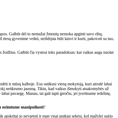
rąsos. Galbūt dėl to nemažai žmonių nemoka apginti savo ribų,
tiesų gyvenime veikti, neišdrįsta būti laisvi ir kurti, pakovoti su tuo,
mus žodžius. Galbūt čia vystosi toks paradoksas: kai vaikas auga nuolat
indėti ir mūsų kalboje. Esu sutikusi vieną mokytoją, kuri atrodė labai
kokį netikrumo jausmą. Tikiu, kad vaikus išmokyti atsakomybės už
abai pavargę. Manau, tai gali tapti įpročiu, jei įvertiname reikšmę,
iu neimtume manipuliuoti
?
apskritai jo nevartoti ir man visai puikiai sekėsi, kol mažylei suėjo