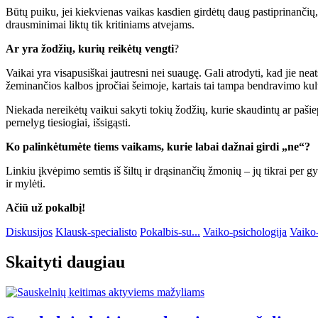
Būtų puiku, jei kiekvienas vaikas kasdien girdėtų daug pastiprinančių,
drausminimai liktų tik kritiniams atvejams.
Ar yra žodžių, kurių reikėtų vengti
?
Vaikai yra visapusiškai jautresni nei suaugę. Gali atrodyti, kad jie ne
žeminančios kalbos įpročiai šeimoje, kartais tai tampa bendravimo kul
Niekada nereikėtų vaikui sakyti tokių žodžių, kurie skaudintų ar pašieptų
pernelyg tiesiogiai, išsigąsti.
Ko palinkėtumėte tiems vaikams, kurie labai dažnai girdi „ne“?
Linkiu įkvėpimo semtis iš šiltų ir drąsinančių žmonių – jų tikrai per 
ir mylėti.
Ačiū už pokalbį!
Diskusijos
Klausk-specialisto
Pokalbis-su...
Vaiko-psichologija
Vaiko
Skaityti daugiau