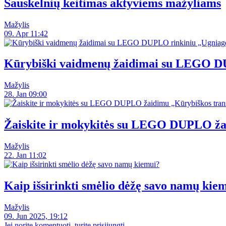
Sauskelnių keitimas aktyviems mažyliams
Mažylis
09. Apr 11:42
Kūrybiški vaidmenų žaidimai su LEGO DU
Mažylis
28. Jan 09:00
Žaiskite ir mokykitės su LEGO DUPLO ža
Mažylis
22. Jan 11:02
Kaip išsirinkti smėlio dėžę savo namų kie
Mažylis
09. Jun 2025, 19:12
Jei norite komentuoti, turite prisijungti