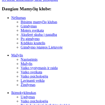
Daugiau Mamyčių klube:
Nėštumas
Būsimų mamyčių klubas
Gimdymas
Moters sveikata
Akušerė skuba į pagalbą
Po gimdymo
Kūdikio kraitelis
Gimdymo įstaigos Lietuvoje
Mažylis
Naujagimis
Mažylis
Vaiko vystymasis ir raida
Vaiko sveikata
Vaiko psichologija
Lavinanti veikla
Žindymas
Ikimokyklinukas
Ugdymas
Vaiko psichologija