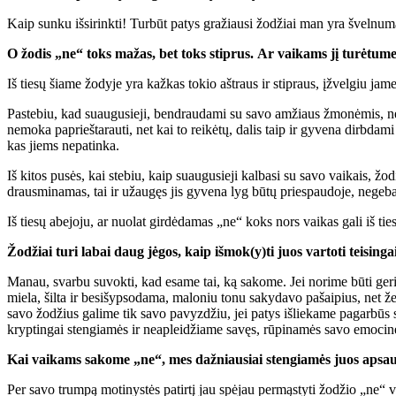
Kaip sunku išsirinkti! Turbūt patys gražiausi žodžiai man yra švelnum
O žodis „ne“ toks mažas, bet toks stiprus.
Ar vaikams jį turėtume
Iš tiesų šiame žodyje yra kažkas tokio aštraus ir stipraus, įžvelgiu jam
Pastebiu, kad suaugusieji, bendraudami su savo amžiaus žmonėmis, nėr
nemoka paprieštarauti, net kai to reikėtų, dalis taip ir gyvena dirbdami
kas jiems nepatinka.
Iš kitos pusės, kai stebiu, kaip suaugusieji kalbasi su savo vaikais, ž
drausminamas, tai ir užaugęs jis gyvena lyg būtų priespaudoje, negeba bū
Iš tiesų abejoju, ar nuolat girdėdamas „ne“ koks nors vaikas gali iš tie
Žodžiai turi labai daug jėgos, kaip išmok(y)ti juos vartoti teisinga
Manau, svarbu suvokti, kad esame tai, ką sakome. Jei norime būti geri, g
miela, šilta ir besišypsodama, maloniu tonu sakydavo pašaipius, net
savo žodžius galime tik savo pavyzdžiu, jei patys išliekame pagarbūs s
kryptingai stengiamės ir neapleidžiame savęs, rūpinamės savo emocine
Kai vaikams sakome „ne“, mes dažniausiai stengiamės juos apsaug
Per savo trumpą motinystės patirtį jau spėjau permąstyti žodžio „ne“ v