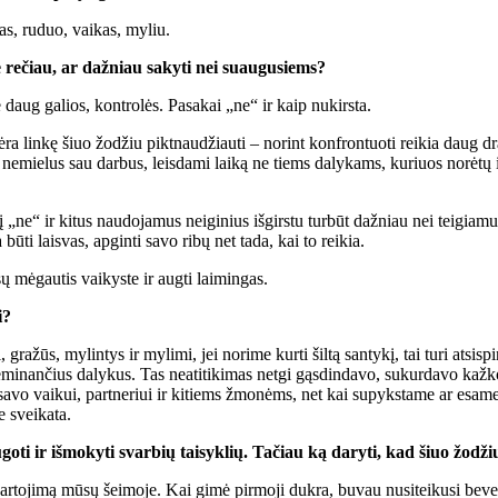
as, ruduo, vaikas, myliu.
 rečiau, ar dažniau sakyti nei suaugusiems?
e daug galios, kontrolės. Pasakai „ne“ ir kaip nukirsta.
a linkę šiuo žodžiu piktnaudžiauti – norint konfrontuoti reikia daug d
 nemielus sau darbus, leisdami laiką ne tiems dalykams, kuriuos norėtų iš 
odį „ne“ ir kitus naudojamus neiginius išgirstu turbūt dažniau nei teigia
ti laisvas, apginti savo ribų net tada, kai to reikia.
sų mėgautis vaikyste ir augti laimingas.
i?
ražūs, mylintys ir mylimi, jei norime kurti šiltą santykį, tai turi atsisp
 žeminančius dalykus. Tas neatitikimas netgi gąsdindavo, sukurdavo kaž
avo vaikui, partneriui ir kitiems žmonėms, net kai supykstame ar esame l
 sveikata.
oti ir išmokyti svarbių taisyklių. Tačiau ką daryti, kad šiuo žodž
artojimą mūsų šeimoje. Kai gimė pirmoji dukra, buvau nusiteikusi beveik 