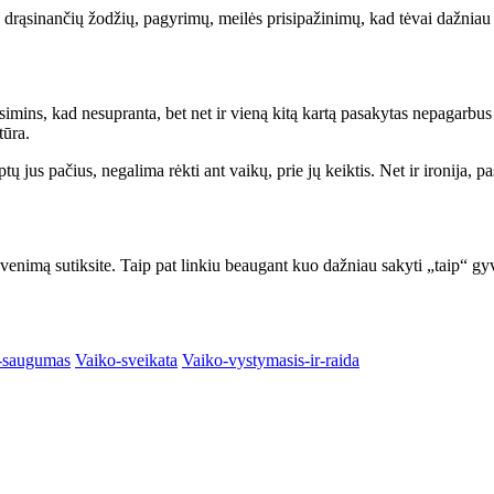
 drąsinančių žodžių, pagyrimų, meilės prisipažinimų, kad tėvai dažniau j
atsimins, kad nesupranta, bet net ir vieną kitą kartą pasakytas nepagarb
tūra.
 jus pačius, negalima rėkti ant vaikų, prie jų keiktis. Net ir ironija, pa
gyvenimą sutiksite. Taip pat linkiu beaugant kuo dažniau sakyti „taip“ 
-saugumas
Vaiko-sveikata
Vaiko-vystymasis-ir-raida