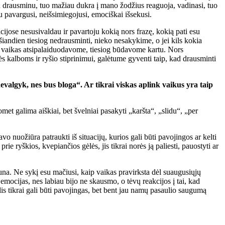
u drausminu, tuo mažiau dukra į mano žodžius reaguoja, vadinasi, tuo
 pavargusi, neišsimiegojusi, emociškai išsekusi.
acijose nesusivaldau ir pavartoju kokią nors frazę, kokią pati esu
iandien tiesiog nedrausminti, nieko nesakykime, o jei kils kokia
ir vaikas atsipalaiduodavome, tiesiog būdavome kartu. Nors
ės kalboms ir ryšio stiprinimui, galėtume gyventi taip, kad drausminti
valgyk, nes bus bloga“. Ar tikrai viskas aplink vaikus yra taip
t galima aiškiai, bet švelniai pasakyti „karšta“, „slidu“, „per
avo nuožiūra patraukti iš situacijų, kurios gali būti pavojingos ar kelti
e ryškios, kvepiančios gėlės, jis tikrai norės ją paliesti, pauostyti ar
na. Ne sykį esu mačiusi, kaip vaikas pravirksta dėl suaugusiųjų
 emocijas, nes labiau bijo ne skausmo, o tėvų reakcijos į tai, kad
is tikrai gali būti pavojingas, bet bent jau namų pasaulio saugumą