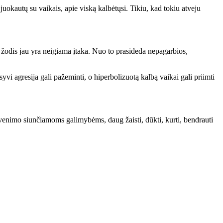
uokautų su vaikais, apie viską kalbėtųsi. Tikiu, kad tokiu atveju
us žodis jau yra neigiama įtaka. Nuo to prasideda nepagarbios,
syvi agresija gali pažeminti, o hiperbolizuotą kalbą vaikai gali priimti
gyvenimo siunčiamoms galimybėms, daug žaisti, dūkti, kurti, bendrauti