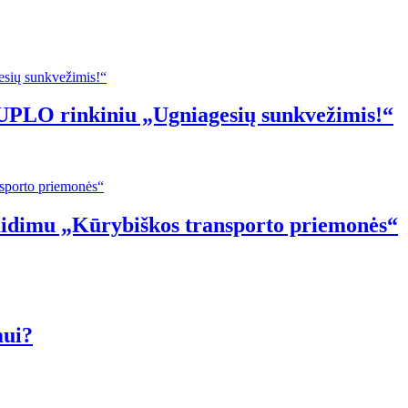
PLO rinkiniu „Ugniagesių sunkvežimis!“
idimu „Kūrybiškos transporto priemonės“
mui?