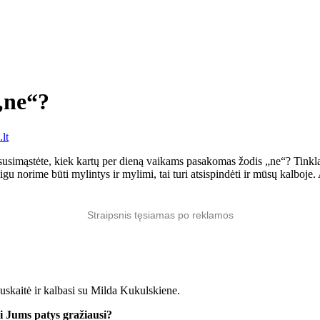
„ne“?
lt
susimąstėte, kiek kartų per dieną vaikams pasakomas žodis „ne“? Tinkla
gu norime būti mylintys ir mylimi, tai turi atsispindėti ir mūsų kalboj
Straipsnis tęsiamas po reklamos
skaitė ir kalbasi su Milda Kukulskiene.
i Jums patys gražiausi?