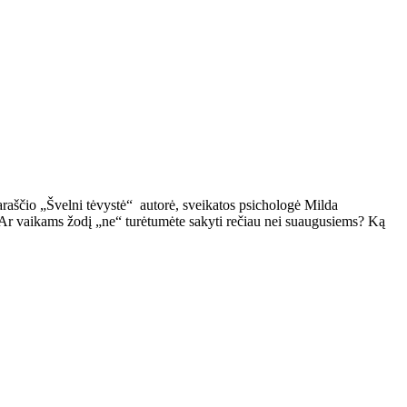
raščio „Švelni tėvystė“
autorė, sveikatos psichologė Milda
e. Ar vaikams žodį „ne“ turėtumėte sakyti rečiau nei suaugusiems? Ką