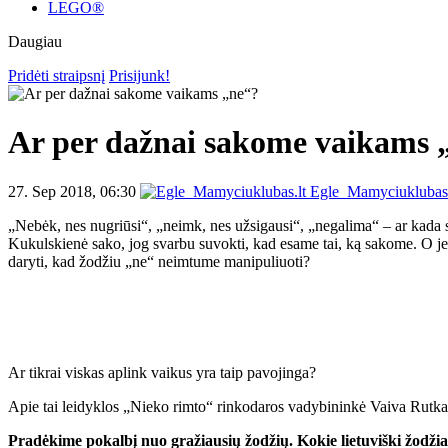
LEGO®
Daugiau
Pridėti straipsnį
Prisijunk!
Ar per dažnai sakome vaikams 
27. Sep 2018, 06:30
Egle_Mamyciuklubas.
„Nebėk, nes nugriūsi“, „neimk, nes užsigausi“, „negalima“ – ar kada 
Kukulskienė sako, jog svarbu suvokti, kad esame tai, ką sakome. O jei
daryti, kad žodžiu „ne“ neimtume manipuliuoti?
Ar tikrai viskas aplink vaikus yra taip pavojinga?
Apie tai leidyklos „Nieko rimto“ rinkodaros vadybininkė Vaiva Rutkau
Pradėkime pokalbį nuo gražiausių žodžių. Kokie lietuviški žodžia