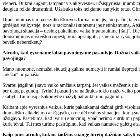
vieneri. Dukrai augant, tampant vis aktyvesnei, užsispyrusiai ir amb
daugiau reikia drausminti. Užsisuka toks neigiamo santykio ratas. Gim
Drausminimas tampa erzulio iškrovos forma, nors jis, tuo pačiu, tą erzul
girdėjusi vaikystėje, nors ir racionaliai suprantu jos netinkamumą. A
pavojinga situacija – tiesiog pakelkime vaiką ir patraukime į šalį“. 
drausminimas ir išreiškia rūpestį, norą apsaugoti, jis nekuria ryšio, j
beveik nebereikėtų?
Atrodo, kad gyvename labai pavojingame pasaulyje. Dažnai vaikams
pavojinga
?
Mano nuomone, nemažai situacijų galima numatyti ir ramiai išspręsti be
aukštai“ ar panašiai.
Svarbu įsigilinti į savo vaiko amžiaus tarpsnį. Jei vaikas mažesnis (iki 1
per daug pagundų. Tyrinėti pasaulį yra natūralus tokio mažo vaiko poreik
skabyti. Tai mūsų atsakomybė mažylį patraukti nuo pagundų.
Kalbant apie vyresnius vaikus, kurie pakankamai dažnai girdi visokiau
dramatiško aiktelėjimo ar išgąsčio, o ne dėl realios situacijos, kurią s
užsigavo. Pastebima, kad įvairių emocinių, ypač nerimo sutrikimų papli
kuria tėvai. Tai mes turime pasirūpinti, kad vaikas namuose galėtų atsipala
Kaip jums atrodo, kokius žodžius suaugę turėtų dažniau sakyti 