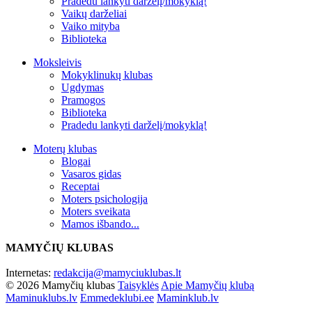
Pradedu lankyti darželį/mokyklą!
Vaikų darželiai
Vaiko mityba
Biblioteka
Moksleivis
Mokyklinukų klubas
Ugdymas
Pramogos
Biblioteka
Pradedu lankyti darželį/mokyklą!
Moterų klubas
Blogai
Vasaros gidas
Receptai
Moters psichologija
Moters sveikata
Mamos išbando...
MAMYČIŲ KLUBAS
Internetas:
redakcija@mamyciuklubas.lt
© 2026 Mamyčių klubas
Taisyklės
Apie Mamyčių klubą
Maminuklubs.lv
Emmedeklubi.ee
Maminklub.lv