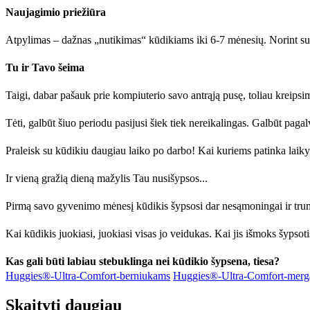
Naujagimio priežiūra
Atpylimas – dažnas „nutikimas“ kūdikiams iki 6-7 mėnesių. Norint sumaži
Tu ir Tavo šeima
Taigi, dabar pašauk prie kompiuterio savo antrąją pusę, toliau kreipsimė
Tėti, galbūt šiuo periodu pasijusi šiek tiek nereikalingas. Galbūt pag
Praleisk su kūdikiu daugiau laiko po darbo! Kai kuriems patinka laikytis
Ir vieną gražią dieną mažylis Tau nusišypsos...
Pirmą savo gyvenimo mėnesį kūdikis šypsosi dar nesąmoningai ir trump
Kai kūdikis juokiasi, juokiasi visas jo veidukas. Kai jis išmoks šypsoti
Kas gali būti labiau stebuklinga nei kūdikio šypsena, tiesa?
Huggies®-Ultra-Comfort-berniukams
Huggies®-Ultra-Comfort-merg
Skaityti daugiau