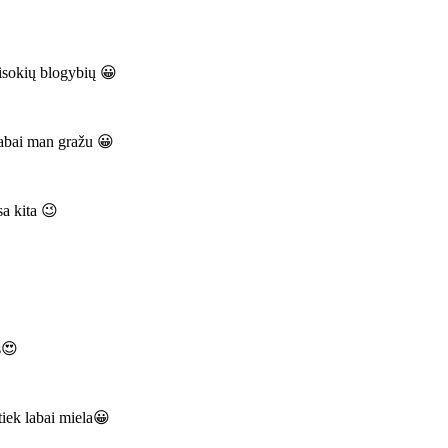
visokių blogybių 😀
 labai man gražu 😀
sa kita 😉
s😍
iek labai miela😀