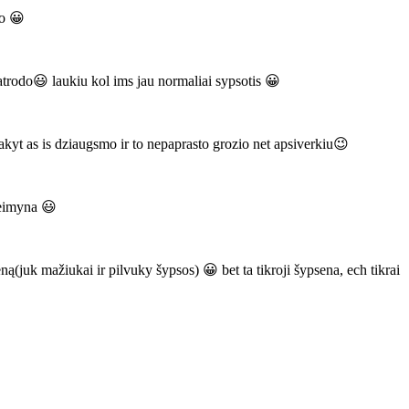
mo 😀
atrodo😃 laukiu kol ims jau normaliai sypsotis 😀
akyt as is dziaugsmo ir to nepaprasto grozio net apsiverkiu😉
seimyna 😃
(juk mažiukai ir pilvuky šypsos) 😀 bet ta tikroji šypsena, ech tikrai