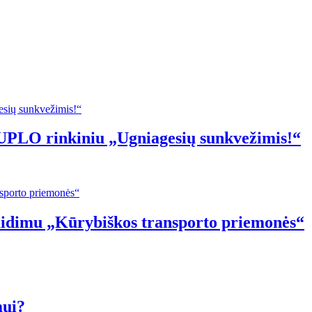
PLO rinkiniu „Ugniagesių sunkvežimis!“
idimu „Kūrybiškos transporto priemonės“
mui?