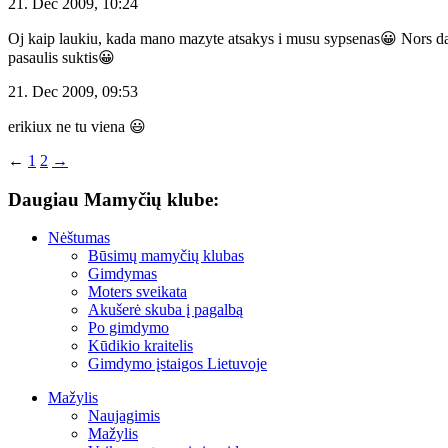
21. Dec 2009, 10:24
Oj kaip laukiu, kada mano mazyte atsakys i musu sypsenas😀 Nors dar s
pasaulis suktis😀
21. Dec 2009, 09:53
erikiux ne tu viena 😃
←
1
2
→
Daugiau Mamyčių klube:
Nėštumas
Būsimų mamyčių klubas
Gimdymas
Moters sveikata
Akušerė skuba į pagalbą
Po gimdymo
Kūdikio kraitelis
Gimdymo įstaigos Lietuvoje
Mažylis
Naujagimis
Mažylis