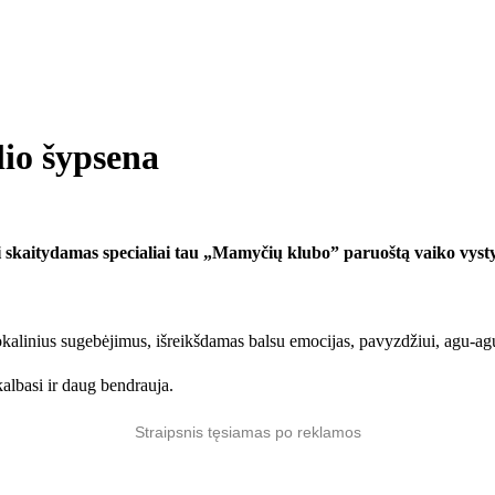
lio šypsena
si skaitydamas specialiai tau „Mamyčių klubo” paruoštą vaiko vyst
kalinius sugebėjimus, išreikšdamas balsu emocijas, pavyzdžiui, agu-agu!
kalbasi ir daug bendrauja.
Straipsnis tęsiamas po reklamos