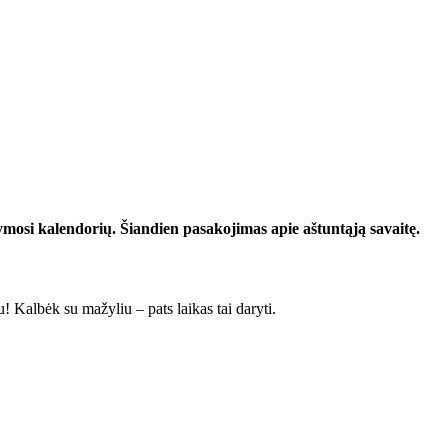
ymosi kalendorių. Šiandien pasakojimas apie aštuntąją savaitę.
 Kalbėk su mažyliu – pats laikas tai daryti.