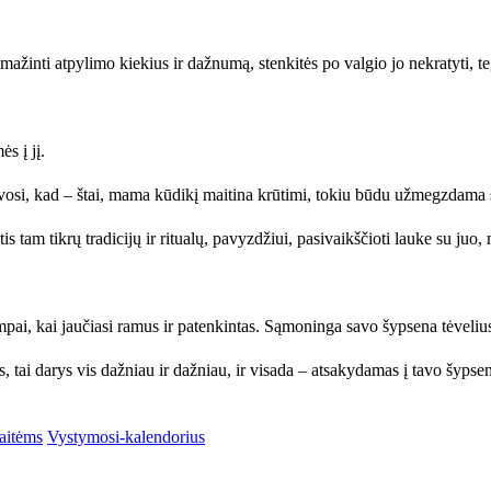
nti atpylimo kiekius ir dažnumą, stenkitės po valgio jo nekratyti, tegu j
s į jį.
alvosi, kad – štai, mama kūdikį maitina krūtimi, tokiu būdu užmegzdama s
 tam tikrų tradicijų ir ritualų, pavyzdžiui, pasivaikščioti lauke su juo,
ai, kai jaučiasi ramus ir patenkintas. Sąmoninga savo šypsena tėvelius
s, tai darys vis dažniau ir dažniau, ir visada – atsakydamas į tavo šypse
aitėms
Vystymosi-kalendorius