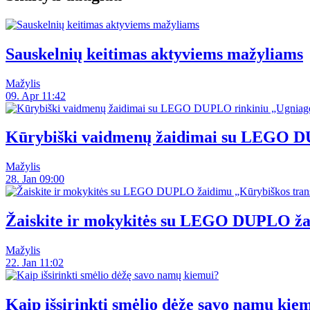
Sauskelnių keitimas aktyviems mažyliams
Mažylis
09. Apr 11:42
Kūrybiški vaidmenų žaidimai su LEGO DU
Mažylis
28. Jan 09:00
Žaiskite ir mokykitės su LEGO DUPLO ža
Mažylis
22. Jan 11:02
Kaip išsirinkti smėlio dėžę savo namų kie