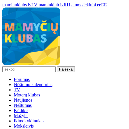
maminuklubs.lv
LV
maminklub.lv
RU
emmedeklubi.ee
EE
Paieška
Forumas
Nėštumo kalendorius
TV
Moterų klubas
Naujienos
Nėštumas
Kūdikis
Mažylis
Ikimokyklinukas
Moksleivis