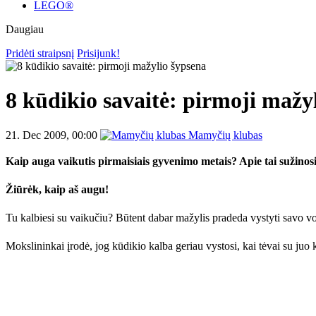
LEGO®
Daugiau
Pridėti straipsnį
Prisijunk!
8 kūdikio savaitė: pirmoji mažy
21. Dec 2009, 00:00
Mamyčių klubas
Kaip auga vaikutis pirmaisiais gyvenimo metais? Apie tai sužino
Žiūrėk, kaip aš augu!
Tu kalbiesi su vaikučiu? Būtent dabar mažylis pradeda vystyti savo vo
Mokslininkai įrodė, jog kūdikio kalba geriau vystosi, kai tėvai su juo 