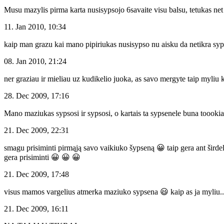
Musu mazylis pirma karta nusisypsojo 6savaite visu balsu, tetukas ne
11. Jan 2010, 10:34
kaip man grazu kai mano pipiriukas nusisypso nu aisku da netikra syps
08. Jan 2010, 21:24
ner graziau ir mieliau uz kudikelio juoka, as savo mergyte taip myliu
28. Dec 2009, 17:16
Mano maziukas sypsosi ir sypsosi, o kartais ta sypsenele buna toookia
21. Dec 2009, 22:31
smagu prisiminti pirmąją savo vaikiuko šypseną 😀 taip gera ant širdel
gera prisiminti 😀 😀 😀
21. Dec 2009, 17:48
visus mamos vargelius atmerka maziuko sypsena 😃 kaip as ja myliu...
21. Dec 2009, 16:11