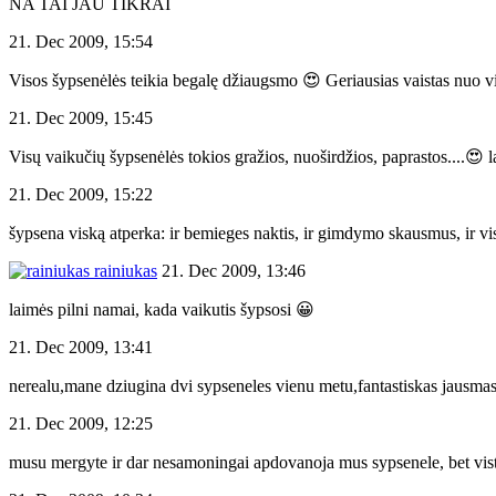
NA TAI JAU TIKRAI
21. Dec 2009, 15:54
Visos šypsenėlės teikia begalę džiaugsmo 😍 Geriausias vaistas nuo 
21. Dec 2009, 15:45
Visų vaikučių šypsenėlės tokios gražios, nuoširdžios, paprastos....😍
21. Dec 2009, 15:22
šypsena viską atperka: ir bemieges naktis, ir gimdymo skausmus, ir vi
rainiukas
21. Dec 2009, 13:46
laimės pilni namai, kada vaikutis šypsosi 😀
21. Dec 2009, 13:41
nerealu,mane dziugina dvi sypseneles vienu metu,fantastiskas jausma
21. Dec 2009, 12:25
musu mergyte ir dar nesamoningai apdovanoja mus sypsenele, bet vist