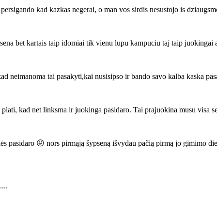
t persigando kad kazkas negerai, o man vos sirdis nesustojo is dziaugs
ena bet kartais taip idomiai tik vienu lupu kampuciu taj taip juokingai 
 kad neimanoma tai pasakyti,kai nusisipso ir bando savo kalba kaska pas
 plati, kad net linksma ir juokinga pasidaro. Tai prajuokina musu visa 
ės pasidaro 😛 nors pirmąją šypseną išvydau pačią pirmą jo gimimo dieną
...