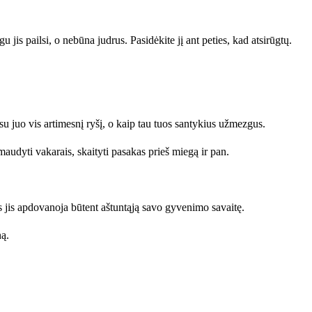
is pailsi, o nebūna judrus. Pasidėkite jį ant peties, kad atsirūgtų.
u juo vis artimesnį ryšį, o kaip tau tuos santykius užmezgus.
 maudyti vakarais, skaityti pasakas prieš miegą ir pan.
 jis apdovanoja būtent aštuntąją savo gyvenimo savaitę.
ną.